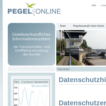
Hilfe
Link
Start
Pegelauswahl über Karte
Newsletter
Datenschutzh
Elbe - Cuxhaven Steubenhöft
Datenschutzer