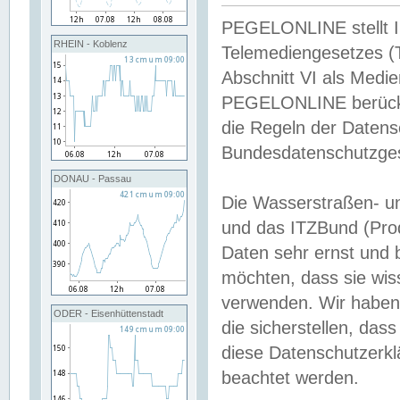
PEGELONLINE stellt Inh
RHEIN - Koblenz
Telemediengesetzes (
Abschnitt VI als Medie
PEGELONLINE berücksi
die Regeln der Date
Bundesdatenschutzge
DONAU - Passau
Die Wasserstraßen- u
und das ITZBund (Pro
Daten sehr ernst und 
möchten, dass sie wis
verwenden. Wir haben
ODER - Eisenhüttenstadt
die sicherstellen, das
diese Datenschutzerkl
beachtet werden.