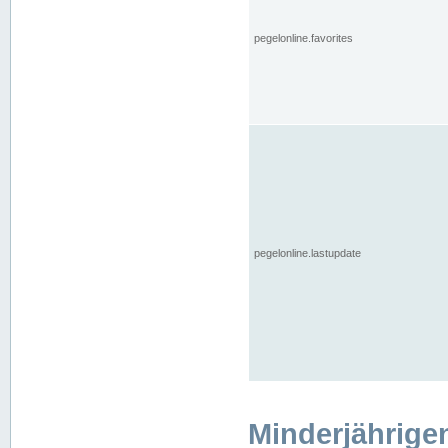
pegelonline.favorites
pegelonline.lastupdate
Minderjährige