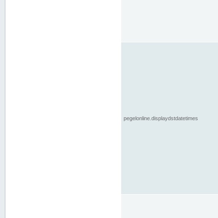
pegelonline.displaydstdatetimes