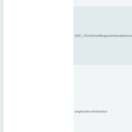
NSC_JOr0zbowdfkqgskdxhlvsebttsws
pegelonline.limitrelation