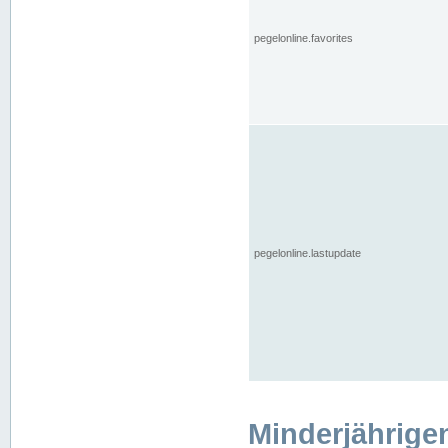
pegelonline.favorites
pegelonline.lastupdate
Minderjährige