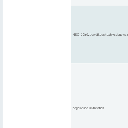
NSC_JOr0zbowdfkqgskdxhlvsebttsws
pegelonline.limitrelation