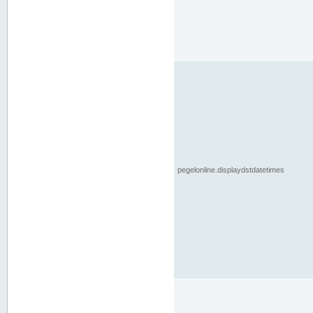
pegelonline.displaydstdatetimes