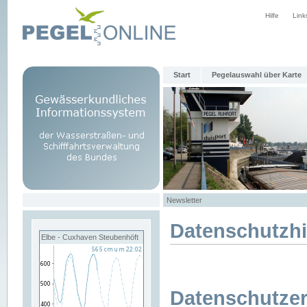
Hilfe
Link
Start
Pegelauswahl über Karte
Newsletter
Datenschutzh
Elbe - Cuxhaven Steubenhöft
Datenschutzer