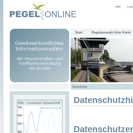
Hilfe
Link
Start
Pegelauswahl über Karte
Newsletter
Datenschutzh
Elbe - Cuxhaven Steubenhöft
Datenschutzer