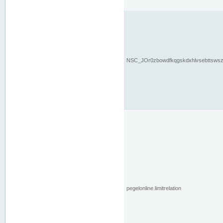
NSC_JOr0zbowdfkqgskdxhlvsebttsws
pegelonline.limitrelation