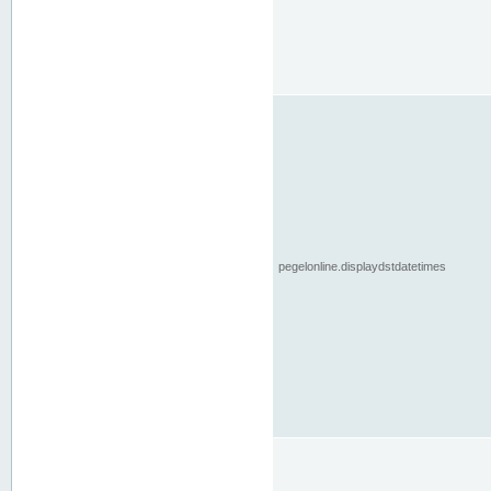
pegelonline.displaydstdatetimes