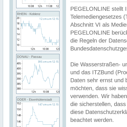
PEGELONLINE stellt Inh
RHEIN - Koblenz
Telemediengesetzes (
Abschnitt VI als Medie
PEGELONLINE berücksi
die Regeln der Date
Bundesdatenschutzge
DONAU - Passau
Die Wasserstraßen- u
und das ITZBund (Pro
Daten sehr ernst und 
möchten, dass sie wis
verwenden. Wir haben
ODER - Eisenhüttenstadt
die sicherstellen, das
diese Datenschutzerkl
beachtet werden.