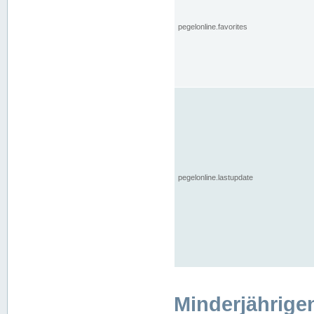
pegelonline.favorites
pegelonline.lastupdate
Minderjährige