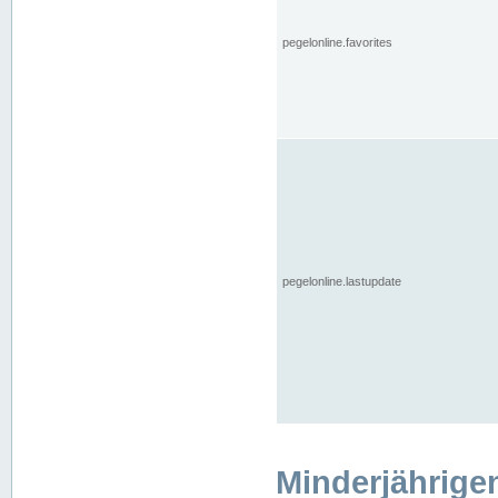
pegelonline.favorites
pegelonline.lastupdate
Minderjährige