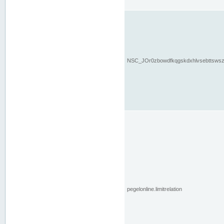
NSC_JOr0zbowdfkqgskdxhlvsebttsws
pegelonline.limitrelation