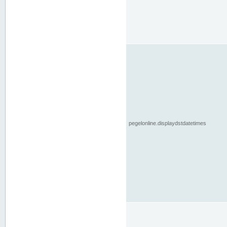
pegelonline.displaydstdatetimes