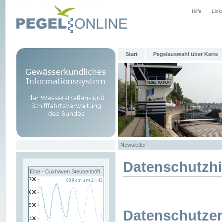
Hilfe
Link
Start
Pegelauswahl über Karte
Newsletter
Datenschutzh
Elbe - Cuxhaven Steubenhöft
Datenschutzer