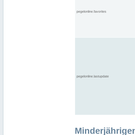
pegelonline.favorites
pegelonline.lastupdate
Minderjährige