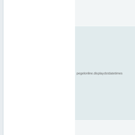
pegelonline.displaydstdatetimes