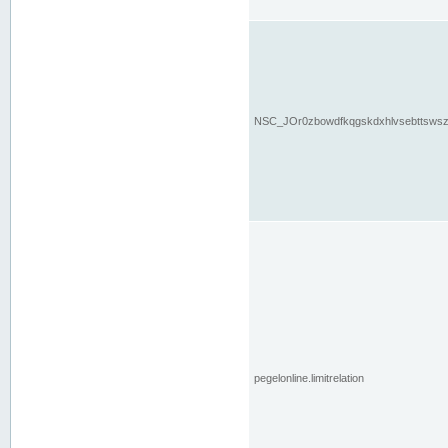
NSC_JOr0zbowdfkqgskdxhlvsebttsws
pegelonline.limitrelation