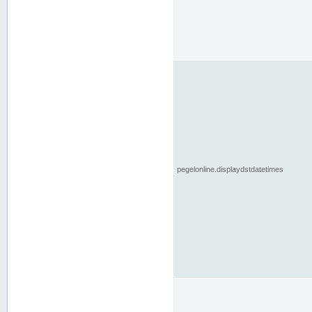
pegelonline.displaydstdatetimes