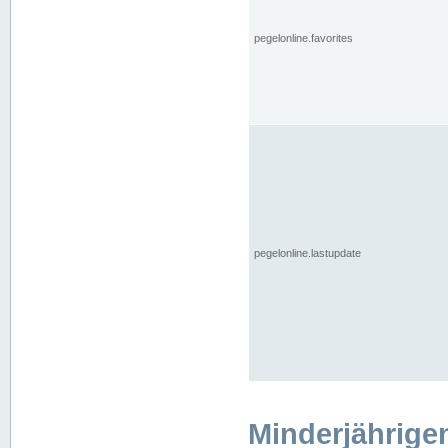
pegelonline.favorites
pegelonline.lastupdate
Minderjährige