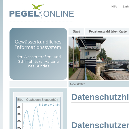
Hilfe
Link
Start
Pegelauswahl über Karte
Newsletter
Datenschutzh
Elbe - Cuxhaven Steubenhöft
Datenschutzer