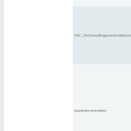
NSC_JOr0zbowdfkqgskdxhlvsebttsws
pegelonline.limitrelation