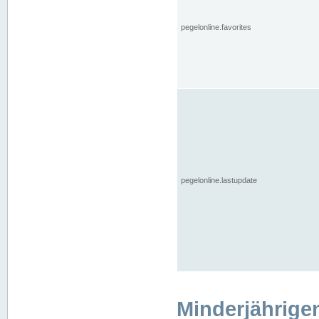
pegelonline.favorites
pegelonline.lastupdate
Minderjährige