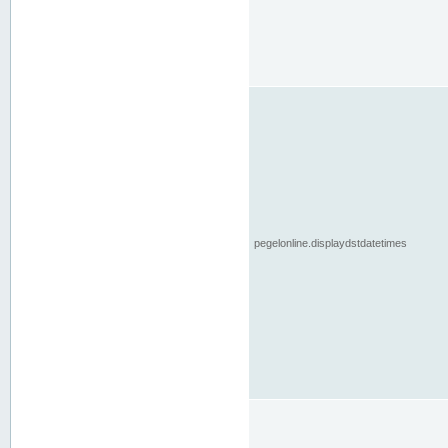
pegelonline.displaydstdatetimes