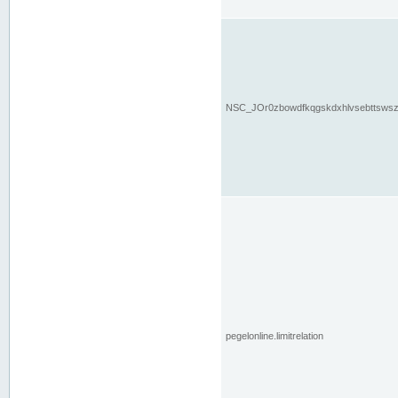
NSC_JOr0zbowdfkqgskdxhlvsebttsws
pegelonline.limitrelation