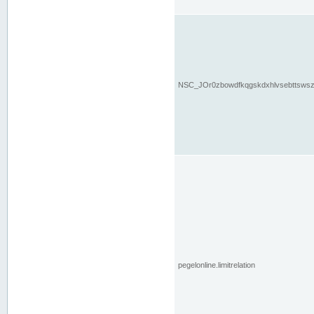
NSC_JOr0zbowdfkqgskdxhlvsebttsws
pegelonline.limitrelation