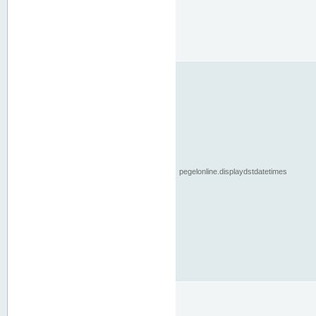
pegelonline.displaydstdatetimes