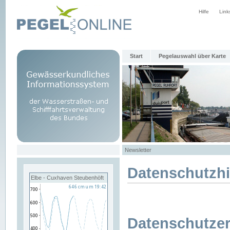
Hilfe
Link
Start
Pegelauswahl über Karte
Newsletter
Datenschutzh
Elbe - Cuxhaven Steubenhöft
Datenschutzer