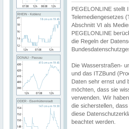
PEGELONLINE stellt Inh
RHEIN - Koblenz
Telemediengesetzes (
Abschnitt VI als Medie
PEGELONLINE berücksi
die Regeln der Date
Bundesdatenschutzge
DONAU - Passau
Die Wasserstraßen- u
und das ITZBund (Pro
Daten sehr ernst und 
möchten, dass sie wis
verwenden. Wir haben
ODER - Eisenhüttenstadt
die sicherstellen, das
diese Datenschutzerkl
beachtet werden.