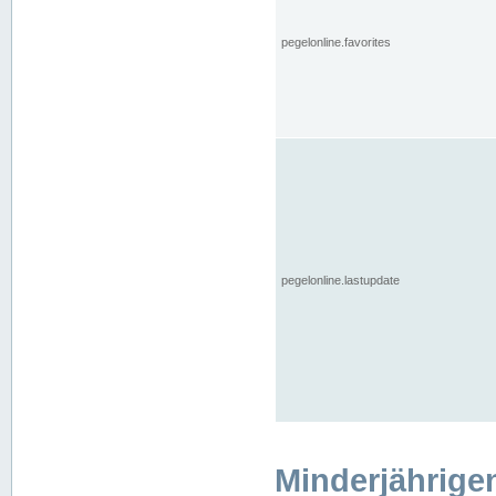
pegelonline.favorites
pegelonline.lastupdate
Minderjährige