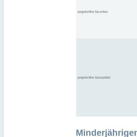
pegelonline.favorites
pegelonline.lastupdate
Minderjährige