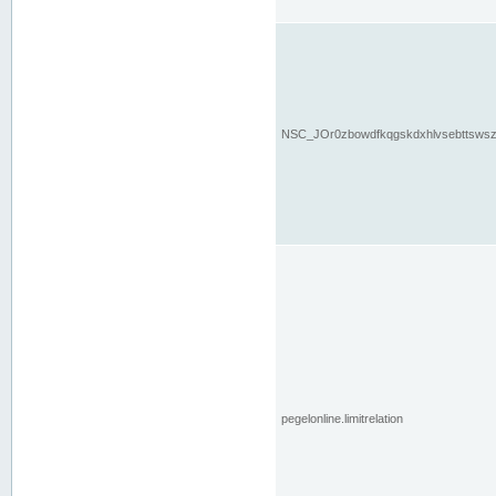
NSC_JOr0zbowdfkqgskdxhlvsebttsws
pegelonline.limitrelation