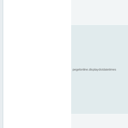
pegelonline.displaydstdatetimes