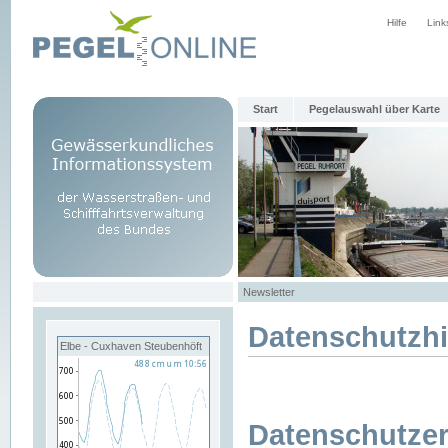
Hilfe
Link
Start
Pegelauswahl über Karte
Newsletter
Datenschutzh
Elbe - Cuxhaven Steubenhöft
Datenschutzer