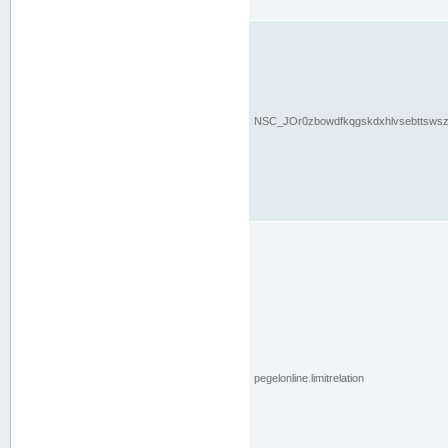
NSC_JOr0zbowdfkqgskdxhlvsebttsws
pegelonline.limitrelation