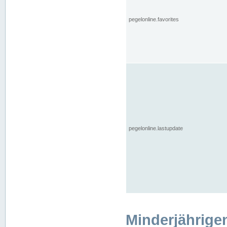
pegelonline.favorites
pegelonline.lastupdate
Minderjährige