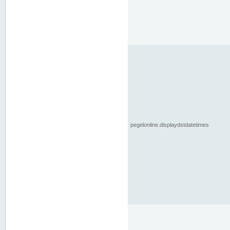
pegelonline.displaydstdatetimes