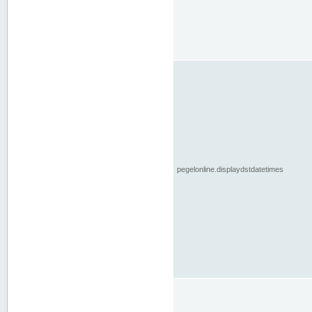
pegelonline.displaydstdatetimes