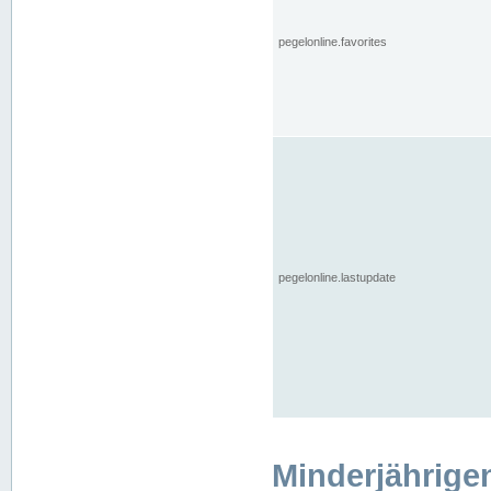
pegelonline.favorites
pegelonline.lastupdate
Minderjährige