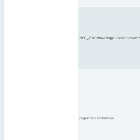
NSC_JOr0zbowdfkqgskdxhlvsebttsws
pegelonline.limitrelation