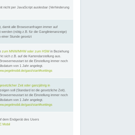
it nicht per JavaScript auslesbar (Verhinderung
, damit alle Browseranfragen immer auf
erden (nötig z.B. für die Ganglinienanzeige)
n einer Stunde gesetzt
te
zum MNW/MHW oder zum HSW
in Beziehung
t sich z.B. auf die Kartendarstellung aus.
Browserneustart ist die Einstellung immer noch
llsdatum von 1 Jahr angelegt.
ww.pegelmobil.de/gast/start#settings
gesetzlicher Zeit oder ganzjährig in
eigen soll (Standard ist die gesetzliche Zeit).
Browserneustart ist die Einstellung immer noch
llsdatum von 1 Jahr angelegt.
ww.pegelmobil.de/gast/start#settings
auf dem Endgerät des Users
 Mobil