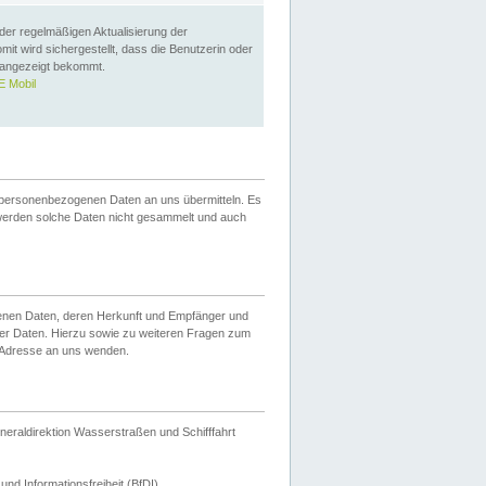
 der regelmäßigen Aktualisierung der
omit wird sichergestellt, dass die Benutzerin oder
 angezeigt bekommt.
 Mobil
 personenbezogenen Daten an uns übermitteln. Es
werden solche Daten nicht gesammelt und auch
ogenen Daten, deren Herkunft und Empfänger und
er Daten. Hierzu sowie zu weiteren Fragen zum
 Adresse an uns wenden.
neraldirektion Wasserstraßen und Schifffahrt
nd Informationsfreiheit (BfDI).