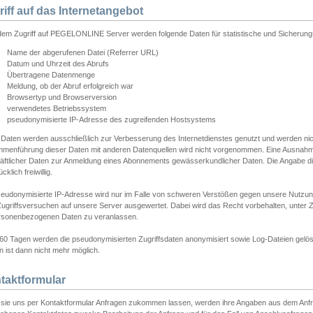
riff auf das Internetangebot
edem Zugriff auf PEGELONLINE Server werden folgende Daten für statistische und Sicherun
Name der abgerufenen Datei (Referrer URL)
Datum und Uhrzeit des Abrufs
Übertragene Datenmenge
Meldung, ob der Abruf erfolgreich war
Browsertyp und Browserversion
verwendetes Betriebssystem
pseudonymisierte IP-Adresse des zugreifenden Hostsystems
 Daten werden ausschließlich zur Verbesserung des Internetdienstes genutzt und werden ni
menführung dieser Daten mit anderen Datenquellen wird nicht vorgenommen. Eine Ausnahme 
äftlicher Daten zur Anmeldung eines Abonnements gewässerkundlicher Daten. Die Angabe die
cklich freiwillig.
seudonymisierte IP-Adresse wird nur im Falle von schweren Verstößen gegen unsere Nutzun
Zugriffsversuchen auf unsere Server ausgewertet. Dabei wird das Recht vorbehalten, unter Z
rsonenbezogenen Daten zu veranlassen.
60 Tagen werden die pseudonymisierten Zugriffsdaten anonymisiert sowie Log-Dateien gelösc
 ist dann nicht mehr möglich.
taktformular
sie uns per Kontaktformular Anfragen zukommen lassen, werden ihre Angaben aus dem Anfrag