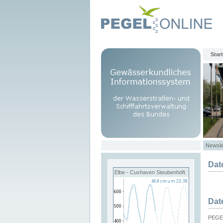
Start
Newsle
Dat
Elbe - Cuxhaven Steubenhöft
Dat
PEGEL