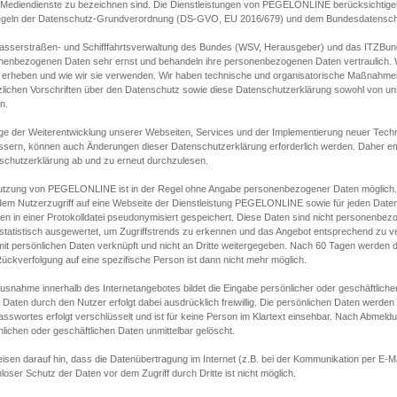
s Mediendienste zu bezeichnen sind. Die Dienstleistungen von PEGELONLINE berücksichtigen
egeln der Datenschutz-Grundverordnung (DS-GVO, EU 2016/679) und dem Bundesdatensc
asserstraßen- und Schifffahrtsverwaltung des Bundes (WSV, Herausgeber) und das ITZBund
nenbezogenen Daten sehr ernst und behandeln ihre personenbezogenen Daten vertraulich. W
 erheben und wie wir sie verwenden. Wir haben technische und organisatorische Maßnahmen g
zlichen Vorschriften über den Datenschutz sowie diese Datenschutzerklärung sowohl von uns
n.
ge der Weiterentwicklung unserer Webseiten, Services und der Implementierung neuer Techn
ssern, können auch Änderungen dieser Datenschutzerklärung erforderlich werden. Daher emp
schutzerklärung ab und zu erneut durchzulesen.
utzung von PEGELONLINE ist in der Regel ohne Angabe personenbezogener Daten möglich.
edem Nutzerzugriff auf eine Webseite der Dienstleistung PEGELONLINE sowie für jeden Dat
en in einer Protokolldatei pseudonymisiert gespeichert. Diese Daten sind nicht personenbez
statistisch ausgewertet, um Zugriffstrends zu erkennen und das Angebot entsprechend zu 
mit persönlichen Daten verknüpft und nicht an Dritte weitergegeben. Nach 60 Tagen werden d
ückverfolgung auf eine spezifische Person ist dann nicht mehr möglich.
Ausnahme innerhalb des Internetangebotes bildet die Eingabe persönlicher oder geschäftlic
 Daten durch den Nutzer erfolgt dabei ausdrücklich freiwillig. Die persönlichen Daten werden
asswortes erfolgt verschlüsselt und ist für keine Person im Klartext einsehbar. Nach Abmel
lichen oder geschäftlichen Daten unmittelbar gelöscht.
isen darauf hin, dass die Datenübertragung im Internet (z.B. bei der Kommunikation per E-Ma
loser Schutz der Daten vor dem Zugriff durch Dritte ist nicht möglich.