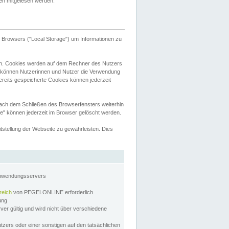
tten mitgelesen werden.
Browsers ("Local Storage") um Informationen zu
n. Cookies werden auf dem Rechner des Nutzers
 können Nutzerinnen und Nutzer die Verwendung
ereits gespeicherte Cookies können jederzeit
nach dem Schließen des Browserfensters weiterhin
e" können jederzeit im Browser gelöscht werden.
stellung der Webseite zu gewährleisten. Dies
Anwendungsservers
reich
von PEGELONLINE erforderlich
zung
rver gültig und wird nicht über verschiedene
utzers oder einer sonstigen auf den tatsächlichen