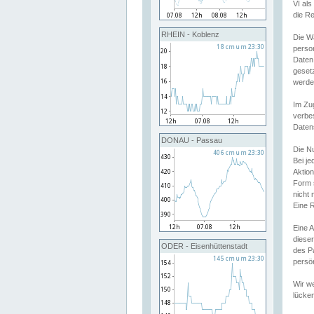
VI al
die R
RHEIN - Koblenz
Die W
perso
Daten
geset
werde
Im Zu
verbe
Daten
DONAU - Passau
Die N
Bei j
Aktion
Form 
nicht 
Eine R
Eine 
dieser
ODER - Eisenhüttenstadt
des P
persön
Wir we
lücken