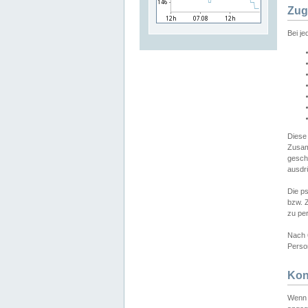
Zug
Bei j
Diese
Zusam
gesch
ausdrü
Die p
bzw. 
zu pe
Nach 
Person
Kon
Wenn 