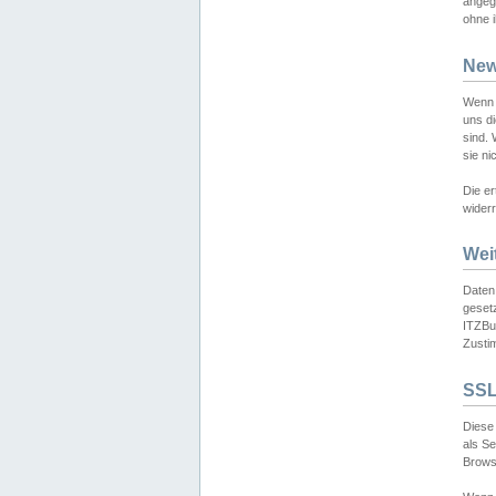
angeg
ohne i
New
Wenn 
uns d
sind.
sie ni
Die er
widerr
Wei
Daten,
gesetz
ITZBun
Zusti
SSL
Diese 
als S
Browse