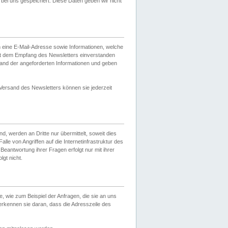
ei uns gespeichert. Diese Daten geben wir nicht
 eine E-Mail-Adresse sowie Informationen, welche
it dem Empfang des Newsletters einverstanden
sand der angeforderten Informationen und geben
 Versand des Newsletters können sie jederzeit
, werden an Dritte nur übermittelt, soweit dies
lle von Angriffen auf die Internetinfrastruktur des
Beantwortung ihrer Fragen erfolgt nur mit ihrer
gt nicht.
, wie zum Beispiel der Anfragen, die sie an uns
erkennen sie daran, dass die Adresszeile des