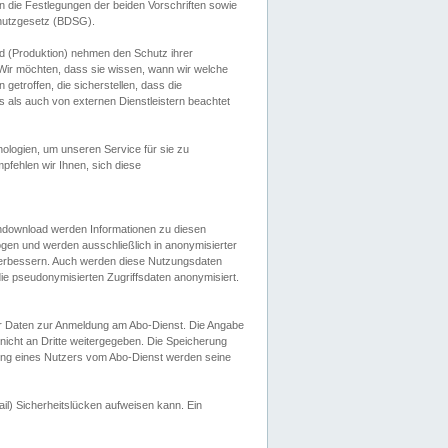
 die Festlegungen der beiden Vorschriften sowie
hutzgesetz (BDSG).
 (Produktion) nehmen den Schutz ihrer
ir möchten, dass sie wissen, wann wir welche
etroffen, die sicherstellen, dass die
 als auch von externen Dienstleistern beachtet
ologien, um unseren Service für sie zu
fehlen wir Ihnen, sich diese
endownload werden Informationen zu diesen
ogen und werden ausschließlich in anonymisierter
verbessern. Auch werden diese Nutzungsdaten
ie pseudonymisierten Zugriffsdaten anonymisiert.
her Daten zur Anmeldung am Abo-Dienst. Die Angabe
 nicht an Dritte weitergegeben. Die Speicherung
dung eines Nutzers vom Abo-Dienst werden seine
il) Sicherheitslücken aufweisen kann. Ein