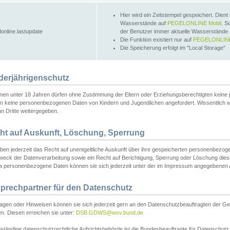
Hier wird ein Zeitstempel gespeichert. Dient
Wasserstände auf
PEGELONLINE Mobil
. S
lonline.lastupdate
der Benutzer immer aktuelle Wasserstände
Die Funktion existiert nur auf
PEGELONLINE
Die Speicherung erfolgt im "Local Storage"
derjährigenschutz
nen unter 18 Jahren dürfen ohne Zustimmung der Eltern oder Erziehungsberechtigten keine
n keine personenbezogenen Daten von Kindern und Jugendlichen angefordert. Wissentlich 
an Dritte weitergegeben.
ht auf Auskunft, Löschung, Sperrung
aben jederzeit das Recht auf unentgeltliche Auskunft über ihre gespeicherten personenbez
weck der Datenverarbeitung sowie ein Recht auf Berichtigung, Sperrung oder Löschung dies
 personenbezogene Daten können sie sich jederzeit unter der im Impressum angegebenen
prechpartner für den Datenschutz
ragen oder Hinweisen können sie sich jederzeit gern an den Datenschutzbeauftragten der Ge
n. Diesen erreichen sie unter:
DSB.GDWS@wsv.bund.de
ständige datenschutzrechtliche Aufsichtsbehörde ist die Bundesbeauftragte für Datenschutz u