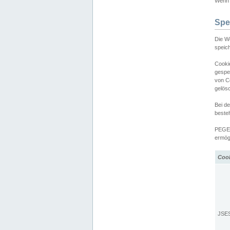
Wenn d
Spe
Die W
speic
Cooki
gespe
von C
gelös
Bei d
beste
PEGEL
ermögl
Coo
JSE