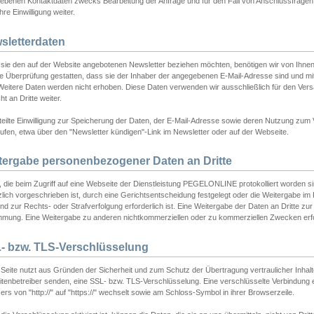
ebenen Kontaktdaten zwecks Bearbeitung der Anfrage und für den Fall von Anschlussfragen b
hre Einwilligung weiter.
sletterdaten
sie den auf der Website angebotenen Newsletter beziehen möchten, benötigen wir von Ihnen
ie Überprüfung gestatten, dass sie der Inhaber der angegebenen E-Mail-Adresse sind und m
 Weitere Daten werden nicht erhoben. Diese Daten verwenden wir ausschließlich für den Ver
cht an Dritte weiter.
teilte Einwilligung zur Speicherung der Daten, der E-Mail-Adresse sowie deren Nutzung zum
ufen, etwa über den "Newsletter kündigen"-Link im Newsletter oder auf der Webseite.
tergabe personenbezogener Daten an Dritte
 die beim Zugriff auf eine Webseite der Dienstleistung PEGELONLINE protokolliert worden sind
lich vorgeschrieben ist, durch eine Gerichtsentscheidung festgelegt oder die Weitergabe im Fa
d zur Rechts- oder Strafverfolgung erforderlich ist. Eine Weitergabe der Daten an Dritte zur 
mmung. Eine Weitergabe zu anderen nichtkommerziellen oder zu kommerziellen Zwecken erfol
- bzw. TLS-Verschlüsselung
Seite nutzt aus Gründen der Sicherheit und zum Schutz der Übertragung vertraulicher Inhalte
eitenbetreiber senden, eine SSL- bzw. TLS-Verschlüsselung. Eine verschlüsselte Verbindung 
rs von "http://" auf "https://" wechselt sowie am Schloss-Symbol in ihrer Browserzeile.