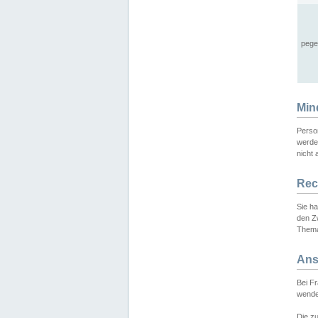
pege
Min
Perso
werde
nicht 
Rec
Sie h
den Z
Thema
Ans
Bei F
wende
Die zu