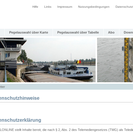
Hilfe
Links
Impressum
Nutzungsbedingungen
Datenschutz
Pegelauswahl über Karte
Pegelauswahl über Tabelle
Abo
Down
tter
enschutzhinweise
enschutzerklärung
ONLINE stellt Inhalte bereit, die nach § 2, Abs. 2 des Telemediengesetzes (TMG) als Teled