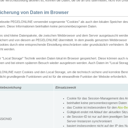
ie Verschlüsselung aktiviert ist, können die Daten, die sie an uns übermitteln, nicht von Dri
icherung von Daten im Browser
ebseite PEGELONLINE verwendet sogenannte "Cookies" als auch den lokalen Speicher des 
hern. Diese Informationen beinhalten keine personenbezogenen Daten.
es sind kleine Datenpakete, die zwischen Webbrowser und dem Server ausgetauscht werde
ichert und von diesem an PEGELONLINE übermittelt. In dem jeweils genutzten Webbrowser
ookies durch eine entsprechende Einstellung einschränken oder grundsätzlich verhindern. B
cht werden.
er "Local Storage" Technik werden Daten lokal im Browser gespeichert. Diese können auch 
hen und bei einem späteren Besuch wieder ausgelesen werden. Auch Daten im "Local Storag
ONLINE nutzt Cookies und den Local Storage, um die technisch sichere und korrekte Bereit
icht grundlegende Funktionen und ist für die einwandfreie Funktion der Website erforderlich.
kiebezeichung
Einsatzzweck
Cookie für das Session-Management des 
beinhaltet keine personenbezogenen Daten
das Cookie ist insbesondere für den
Abo-Be
Gültigkeit endet mit Ablauf der aktuellen Sit
die Session-ID ist nur auf dem jeweiligen Se
SSIONID
Server-Instanzen synchronisiert
basiert insbesondere nicht auf der IP des N