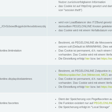
Nutzer zurückverfolgbaren Information
das Cookie ist auf HttpOnly gesetzt und dam
von "session theft")
wird von LoadBalancer des ITZBund gesetzt
JOr0zbowdfkqgskdxhlvsebttswszdq
demselben PEGELONLINE Knoten geleitetet w
das Cookie wird mit einem Verfallsdatum vo
Bestimmt, ob PEGELONLINE die Messwer
setzen soll (Default ist MNW/MHW). Dies wirk
online.limitrelation
Das Cookie ist permanent, d.h. nach einem 
vorhanden. Das Cookie wird mit einem Verfa
Die Einstellung erfolgt
hier
bzw. bei
https://w
Bestimmt, ob PEGELONLINE Zeitpunkte in
Mitteleuropäischer Zeit (Winterzeit, MEZ)
anz
lonline.displaydstdatetimes
Das Cookie ist permanent, d.h. nach einem 
vorhanden. Das Cookie wird mit einem Verfa
Die Einstellung erfolgt
hier
bzw. bei
https://w
Dient der Speicherung von Pegelfavoriten 
online.favorites
Die Funktion existiert nur auf
PEGELONLINE
Die Speicherung erfolgt im "Local Storage"