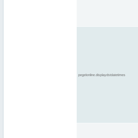
pegelonline.displaydstdatetimes