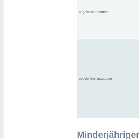
pegelonline.favorites
pegelonline.lastupdate
Minderjährige