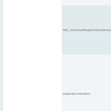
NSC_JOr0zbowdfkqgskdxhlvsebttsws
pegelonline.limitrelation