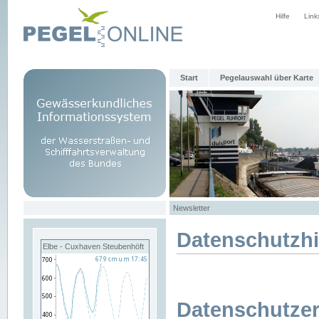
Hilfe
Link
Start
Pegelauswahl über Karte
Newsletter
Datenschutzh
Elbe - Cuxhaven Steubenhöft
Datenschutzer