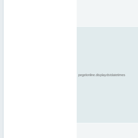
pegelonline.displaydstdatetimes