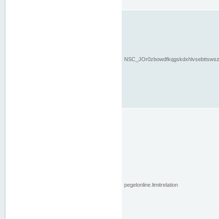
NSC_JOr0zbowdfkqgskdxhlvsebttsws
pegelonline.limitrelation