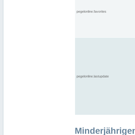
pegelonline.favorites
pegelonline.lastupdate
Minderjährige