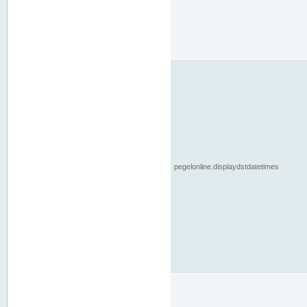
pegelonline.displaydstdatetimes