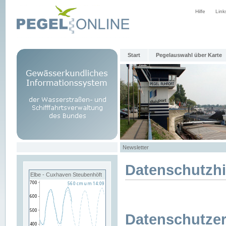
Hilfe
Link
Start
Pegelauswahl über Karte
Newsletter
Datenschutzh
Elbe - Cuxhaven Steubenhöft
Datenschutzer