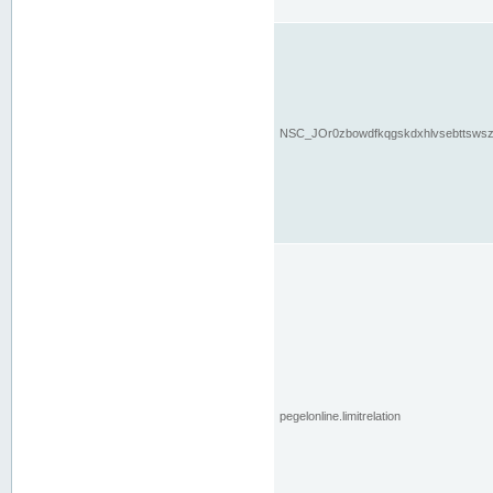
NSC_JOr0zbowdfkqgskdxhlvsebttsws
pegelonline.limitrelation