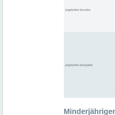
pegelonline.favorites
pegelonline.lastupdate
Minderjährige