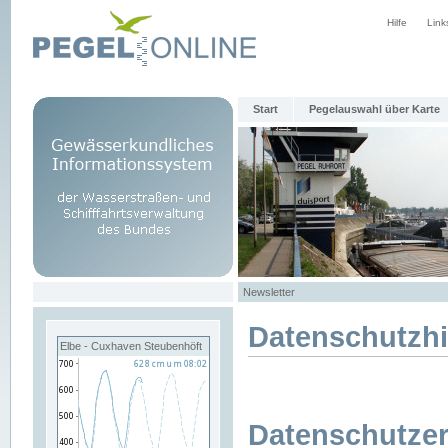
Hilfe
Link
Start
Pegelauswahl über Karte
Newsletter
Datenschutzh
Elbe - Cuxhaven Steubenhöft
Datenschutzer