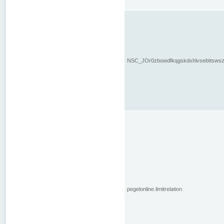
NSC_JOr0zbowdfkqgskdxhlvsebttsws
pegelonline.limitrelation