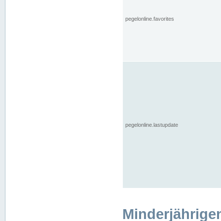
pegelonline.favorites
pegelonline.lastupdate
Minderjährige