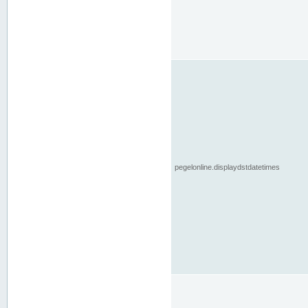
pegelonline.displaydstdatetimes