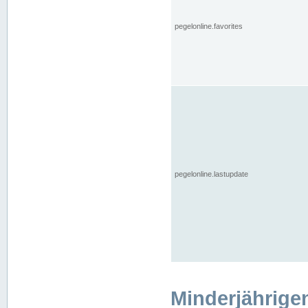
pegelonline.favorites
pegelonline.lastupdate
Minderjährige