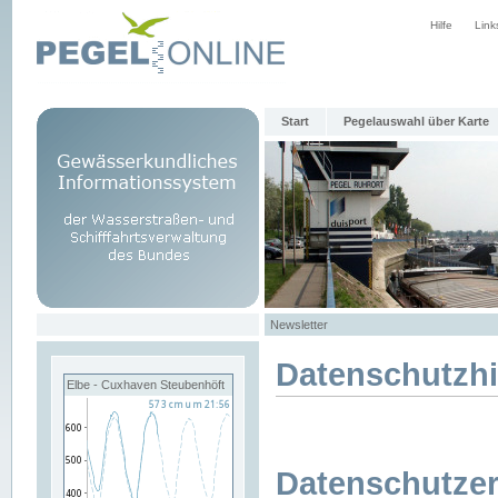
Hilfe
Link
Start
Pegelauswahl über Karte
Newsletter
Datenschutzh
Elbe - Cuxhaven Steubenhöft
Datenschutzer