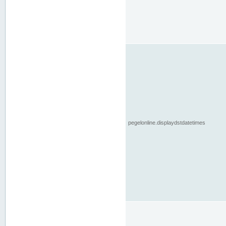
pegelonline.displaydstdatetimes