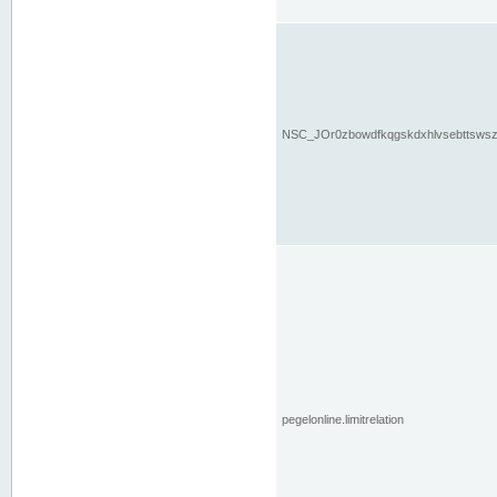
NSC_JOr0zbowdfkqgskdxhlvsebttsws
pegelonline.limitrelation