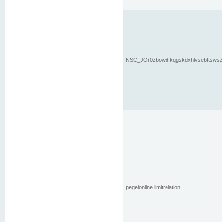
NSC_JOr0zbowdfkqgskdxhlvsebttsws
pegelonline.limitrelation