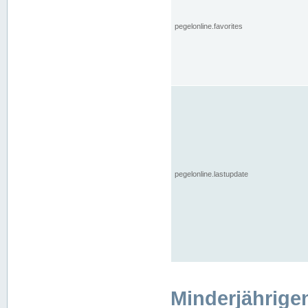
pegelonline.favorites
pegelonline.lastupdate
Minderjährige