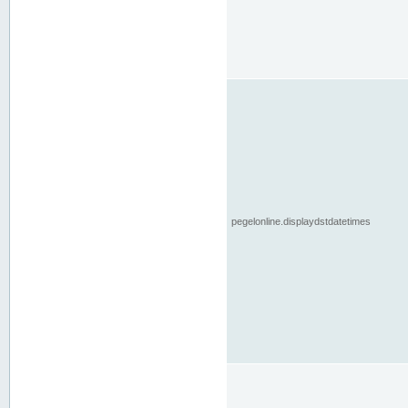
pegelonline.displaydstdatetimes