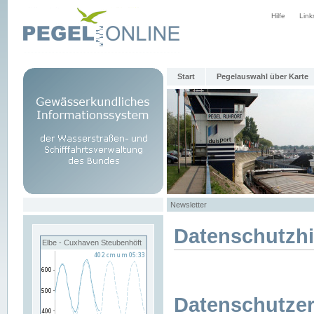
Hilfe
Link
Start
Pegelauswahl über Karte
Newsletter
Datenschutzh
Elbe - Cuxhaven Steubenhöft
Datenschutzer