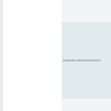
pegelonline.displaydstdatetimes