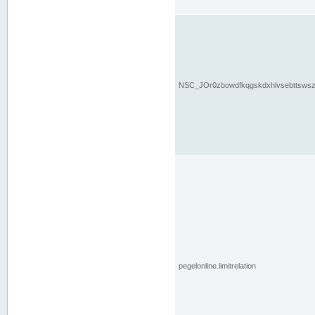
NSC_JOr0zbowdfkqgskdxhlvsebttsws
pegelonline.limitrelation