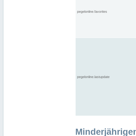
pegelonline.favorites
pegelonline.lastupdate
Minderjährige