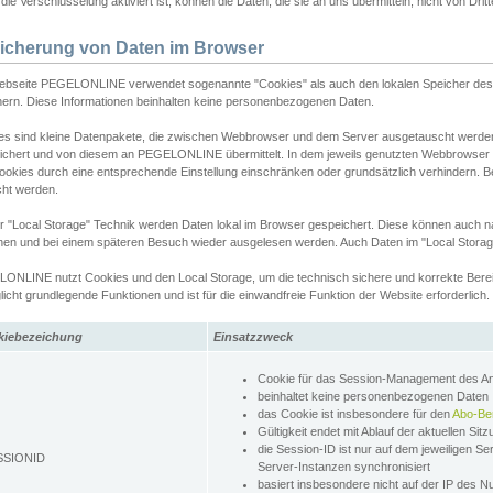
ie Verschlüsselung aktiviert ist, können die Daten, die sie an uns übermitteln, nicht von Dri
icherung von Daten im Browser
ebseite PEGELONLINE verwendet sogenannte "Cookies" als auch den lokalen Speicher des 
hern. Diese Informationen beinhalten keine personenbezogenen Daten.
es sind kleine Datenpakete, die zwischen Webbrowser und dem Server ausgetauscht werde
ichert und von diesem an PEGELONLINE übermittelt. In dem jeweils genutzten Webbrowser
ookies durch eine entsprechende Einstellung einschränken oder grundsätzlich verhindern. B
cht werden.
er "Local Storage" Technik werden Daten lokal im Browser gespeichert. Diese können auch 
hen und bei einem späteren Besuch wieder ausgelesen werden. Auch Daten im "Local Storag
ONLINE nutzt Cookies und den Local Storage, um die technisch sichere und korrekte Bereit
icht grundlegende Funktionen und ist für die einwandfreie Funktion der Website erforderlich.
kiebezeichung
Einsatzzweck
Cookie für das Session-Management des 
beinhaltet keine personenbezogenen Daten
das Cookie ist insbesondere für den
Abo-Be
Gültigkeit endet mit Ablauf der aktuellen Sit
die Session-ID ist nur auf dem jeweiligen Se
SSIONID
Server-Instanzen synchronisiert
basiert insbesondere nicht auf der IP des N