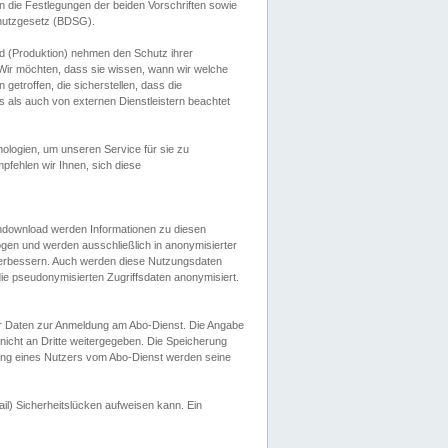
 die Festlegungen der beiden Vorschriften sowie
hutzgesetz (BDSG).
 (Produktion) nehmen den Schutz ihrer
ir möchten, dass sie wissen, wann wir welche
etroffen, die sicherstellen, dass die
 als auch von externen Dienstleistern beachtet
ologien, um unseren Service für sie zu
fehlen wir Ihnen, sich diese
endownload werden Informationen zu diesen
ogen und werden ausschließlich in anonymisierter
verbessern. Auch werden diese Nutzungsdaten
ie pseudonymisierten Zugriffsdaten anonymisiert.
her Daten zur Anmeldung am Abo-Dienst. Die Angabe
 nicht an Dritte weitergegeben. Die Speicherung
dung eines Nutzers vom Abo-Dienst werden seine
il) Sicherheitslücken aufweisen kann. Ein