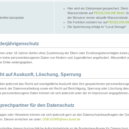
Hier wird ein Zeitstempel gespeichert. Dient
Wasserstände auf
PEGELONLINE Mobil
. S
lonline.lastupdate
der Benutzer immer aktuelle Wasserstände
Die Funktion existiert nur auf
PEGELONLINE
Die Speicherung erfolgt im "Local Storage"
derjährigenschutz
nen unter 18 Jahren dürfen ohne Zustimmung der Eltern oder Erziehungsberechtigten keine
n keine personenbezogenen Daten von Kindern und Jugendlichen angefordert. Wissentlich 
an Dritte weitergegeben.
ht auf Auskunft, Löschung, Sperrung
aben jederzeit das Recht auf unentgeltliche Auskunft über ihre gespeicherten personenbez
weck der Datenverarbeitung sowie ein Recht auf Berichtigung, Sperrung oder Löschung dies
 personenbezogene Daten können sie sich jederzeit unter der im Impressum angegebenen
prechpartner für den Datenschutz
ragen oder Hinweisen können sie sich jederzeit gern an den Datenschutzbeauftragten der Ge
n. Diesen erreichen sie unter:
DSB.GDWS@wsv.bund.de
ständige datenschutzrechtliche Aufsichtsbehörde ist die Bundesbeauftragte für Datenschutz u