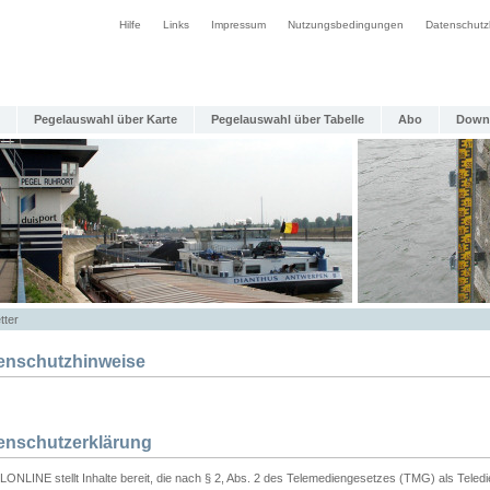
Hilfe
Links
Impressum
Nutzungsbedingungen
Datenschutz
Pegelauswahl über Karte
Pegelauswahl über Tabelle
Abo
Down
tter
enschutzhinweise
enschutzerklärung
ONLINE stellt Inhalte bereit, die nach § 2, Abs. 2 des Telemediengesetzes (TMG) als Teled