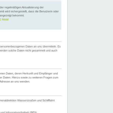
 der regelmäßigen Aktualisierung der
omit wird sichergestellt, dass die Benutzerin oder
 angezeigt bekommt.
 Mobil
 personenbezogenen Daten an uns übermitteln. Es
werden solche Daten nicht gesammelt und auch
ogenen Daten, deren Herkunft und Empfänger und
er Daten. Hierzu sowie zu weiteren Fragen zum
 Adresse an uns wenden.
neraldirektion Wasserstraßen und Schifffahrt
nd Informationsfreiheit (BfDI).