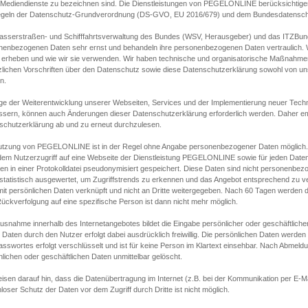
s Mediendienste zu bezeichnen sind. Die Dienstleistungen von PEGELONLINE berücksichtigen
egeln der Datenschutz-Grundverordnung (DS-GVO, EU 2016/679) und dem Bundesdatensc
asserstraßen- und Schifffahrtsverwaltung des Bundes (WSV, Herausgeber) und das ITZBund
nenbezogenen Daten sehr ernst und behandeln ihre personenbezogenen Daten vertraulich. W
 erheben und wie wir sie verwenden. Wir haben technische und organisatorische Maßnahmen g
zlichen Vorschriften über den Datenschutz sowie diese Datenschutzerklärung sowohl von uns
n.
ge der Weiterentwicklung unserer Webseiten, Services und der Implementierung neuer Techn
ssern, können auch Änderungen dieser Datenschutzerklärung erforderlich werden. Daher emp
schutzerklärung ab und zu erneut durchzulesen.
utzung von PEGELONLINE ist in der Regel ohne Angabe personenbezogener Daten möglich.
edem Nutzerzugriff auf eine Webseite der Dienstleistung PEGELONLINE sowie für jeden Dat
en in einer Protokolldatei pseudonymisiert gespeichert. Diese Daten sind nicht personenbez
statistisch ausgewertet, um Zugriffstrends zu erkennen und das Angebot entsprechend zu 
mit persönlichen Daten verknüpft und nicht an Dritte weitergegeben. Nach 60 Tagen werden d
ückverfolgung auf eine spezifische Person ist dann nicht mehr möglich.
Ausnahme innerhalb des Internetangebotes bildet die Eingabe persönlicher oder geschäftlic
 Daten durch den Nutzer erfolgt dabei ausdrücklich freiwillig. Die persönlichen Daten werden
asswortes erfolgt verschlüsselt und ist für keine Person im Klartext einsehbar. Nach Abmel
lichen oder geschäftlichen Daten unmittelbar gelöscht.
isen darauf hin, dass die Datenübertragung im Internet (z.B. bei der Kommunikation per E-Ma
loser Schutz der Daten vor dem Zugriff durch Dritte ist nicht möglich.