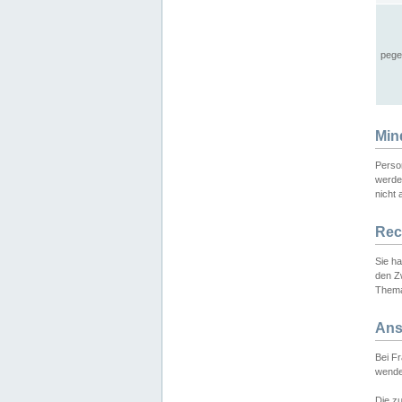
pege
Min
Perso
werde
nicht 
Rec
Sie h
den Z
Thema
Ans
Bei F
wende
Die zu