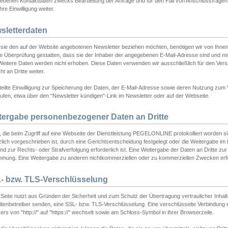
ebenen Kontaktdaten zwecks Bearbeitung der Anfrage und für den Fall von Anschlussfragen b
hre Einwilligung weiter.
sletterdaten
sie den auf der Website angebotenen Newsletter beziehen möchten, benötigen wir von Ihnen
ie Überprüfung gestatten, dass sie der Inhaber der angegebenen E-Mail-Adresse sind und m
 Weitere Daten werden nicht erhoben. Diese Daten verwenden wir ausschließlich für den Ver
cht an Dritte weiter.
teilte Einwilligung zur Speicherung der Daten, der E-Mail-Adresse sowie deren Nutzung zum
ufen, etwa über den "Newsletter kündigen"-Link im Newsletter oder auf der Webseite.
tergabe personenbezogener Daten an Dritte
 die beim Zugriff auf eine Webseite der Dienstleistung PEGELONLINE protokolliert worden sind
lich vorgeschrieben ist, durch eine Gerichtsentscheidung festgelegt oder die Weitergabe im Fa
d zur Rechts- oder Strafverfolgung erforderlich ist. Eine Weitergabe der Daten an Dritte zur 
mmung. Eine Weitergabe zu anderen nichtkommerziellen oder zu kommerziellen Zwecken erfol
- bzw. TLS-Verschlüsselung
Seite nutzt aus Gründen der Sicherheit und zum Schutz der Übertragung vertraulicher Inhalte
eitenbetreiber senden, eine SSL- bzw. TLS-Verschlüsselung. Eine verschlüsselte Verbindung 
rs von "http://" auf "https://" wechselt sowie am Schloss-Symbol in ihrer Browserzeile.