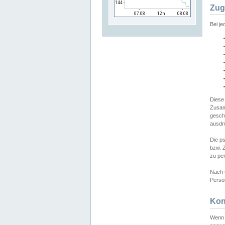
Zug
Bei j
Diese
Zusam
gesch
ausdrü
Die p
bzw. 
zu pe
Nach 
Person
Kon
Wenn 