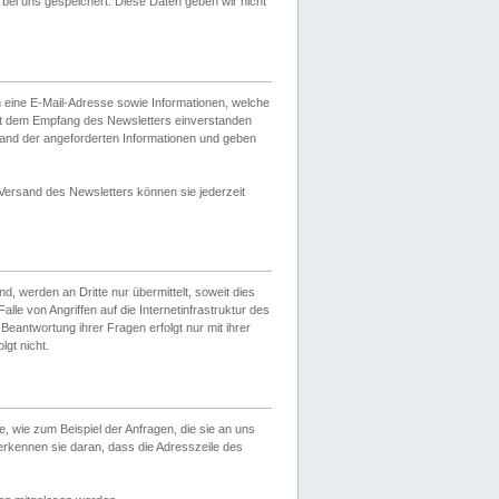
ei uns gespeichert. Diese Daten geben wir nicht
 eine E-Mail-Adresse sowie Informationen, welche
it dem Empfang des Newsletters einverstanden
sand der angeforderten Informationen und geben
 Versand des Newsletters können sie jederzeit
, werden an Dritte nur übermittelt, soweit dies
lle von Angriffen auf die Internetinfrastruktur des
Beantwortung ihrer Fragen erfolgt nur mit ihrer
gt nicht.
, wie zum Beispiel der Anfragen, die sie an uns
erkennen sie daran, dass die Adresszeile des