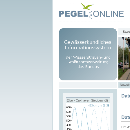
Start
Newsle
Dat
Elbe - Cuxhaven Steubenhöft
Dat
PEGEL