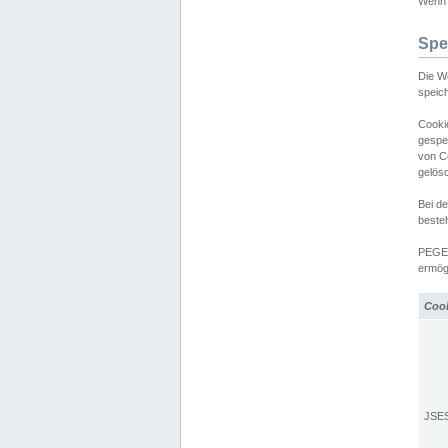
Wenn d
Spe
Die W
speic
Cooki
gespe
von C
gelös
Bei d
beste
PEGEL
ermögl
Coo
JSE