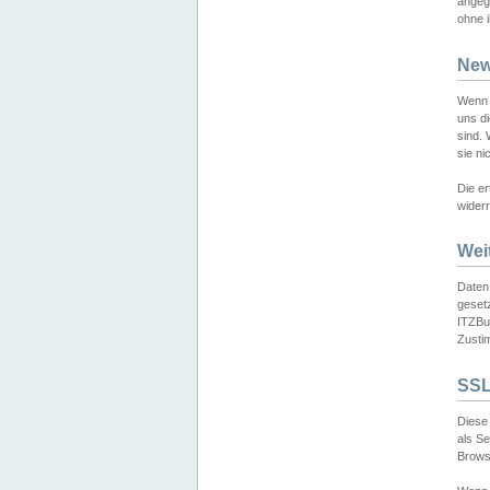
angeg
ohne i
New
Wenn 
uns d
sind.
sie ni
Die er
widerr
Wei
Daten,
gesetz
ITZBun
Zusti
SSL
Diese 
als S
Browse