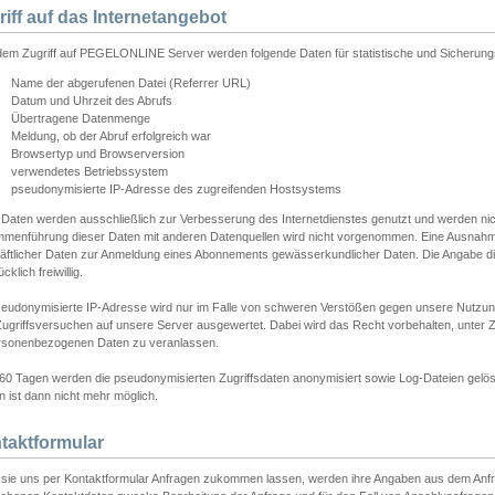
riff auf das Internetangebot
edem Zugriff auf PEGELONLINE Server werden folgende Daten für statistische und Sicherun
Name der abgerufenen Datei (Referrer URL)
Datum und Uhrzeit des Abrufs
Übertragene Datenmenge
Meldung, ob der Abruf erfolgreich war
Browsertyp und Browserversion
verwendetes Betriebssystem
pseudonymisierte IP-Adresse des zugreifenden Hostsystems
 Daten werden ausschließlich zur Verbesserung des Internetdienstes genutzt und werden ni
menführung dieser Daten mit anderen Datenquellen wird nicht vorgenommen. Eine Ausnahme 
äftlicher Daten zur Anmeldung eines Abonnements gewässerkundlicher Daten. Die Angabe die
cklich freiwillig.
seudonymisierte IP-Adresse wird nur im Falle von schweren Verstößen gegen unsere Nutzun
Zugriffsversuchen auf unsere Server ausgewertet. Dabei wird das Recht vorbehalten, unter Z
rsonenbezogenen Daten zu veranlassen.
60 Tagen werden die pseudonymisierten Zugriffsdaten anonymisiert sowie Log-Dateien gelösc
 ist dann nicht mehr möglich.
taktformular
sie uns per Kontaktformular Anfragen zukommen lassen, werden ihre Angaben aus dem Anfrag