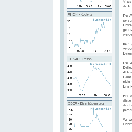
VI al
die R
RHEIN - Koblenz
Die W
perso
Daten
geset
werde
Im Zu
verbe
Daten
DONAU - Passau
Die N
Bei j
Aktion
Form 
nicht 
Eine R
Eine 
dieser
ODER - Eisenhüttenstadt
des P
persön
Wir we
lücken