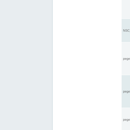
NSC_
pegel
pege
pegel