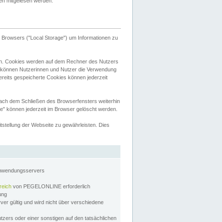
tten mitgelesen werden.
Browsers ("Local Storage") um Informationen zu
n. Cookies werden auf dem Rechner des Nutzers
 können Nutzerinnen und Nutzer die Verwendung
ereits gespeicherte Cookies können jederzeit
nach dem Schließen des Browserfensters weiterhin
e" können jederzeit im Browser gelöscht werden.
stellung der Webseite zu gewährleisten. Dies
Anwendungsservers
reich
von PEGELONLINE erforderlich
zung
rver gültig und wird nicht über verschiedene
utzers oder einer sonstigen auf den tatsächlichen