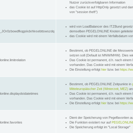
Nutzer zurückverfolgbaren Information
das Cookie ist auf HttpOnly gesetzt und dam
von "session theft")
wird von LoadBalancer des ITZBund gesetzt
JOr0zbowdfkqgskdxhlvsebttswszdq
demselben PEGELONLINE Knoten geleitetet w
das Cookie wird mit einem Verfallsdatum vo
Bestimmt, ob PEGELONLINE die Messwer
setzen soll (Default ist MNW/MHW). Dies wirk
online.limitrelation
Das Cookie ist permanent, d.h. nach einem 
vorhanden. Das Cookie wird mit einem Verfa
Die Einstellung erfolgt
hier
bzw. bei
https://w
Bestimmt, ob PEGELONLINE Zeitpunkte in
Mitteleuropäischer Zeit (Winterzeit, MEZ)
anz
lonline.displaydstdatetimes
Das Cookie ist permanent, d.h. nach einem 
vorhanden. Das Cookie wird mit einem Verfa
Die Einstellung erfolgt
hier
bzw. bei
https://w
Dient der Speicherung von Pegelfavoriten 
online.favorites
Die Funktion existiert nur auf
PEGELONLINE
Die Speicherung erfolgt im "Local Storage"