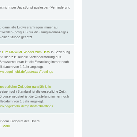
it nicht per JavaScript auslesbar (Verhinderung
, damit alle Browseranfragen immer auf
erden (nötig z.B. für die Ganglinienanzeige)
n einer Stunde gesetzt
te
zum MNW/MHW oder zum HSW
in Beziehung
t sich z.B. auf die Kartendarstellung aus.
Browserneustart ist die Einstellung immer noch
llsdatum von 1 Jahr angelegt.
ww.pegelmobil.de/gast/start#settings
gesetzlicher Zeit oder ganzjährig in
eigen soll (Standard ist die gesetzliche Zeit).
Browserneustart ist die Einstellung immer noch
llsdatum von 1 Jahr angelegt.
ww.pegelmobil.de/gast/start#settings
auf dem Endgerät des Users
 Mobil