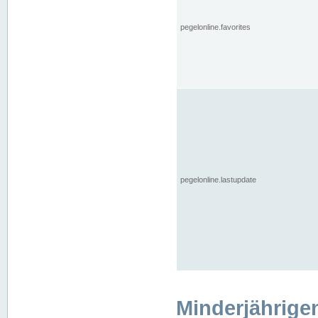
pegelonline.favorites
pegelonline.lastupdate
Minderjährige