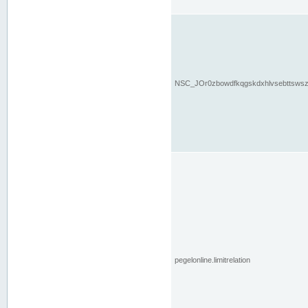
NSC_JOr0zbowdfkqgskdxhlvsebttsws
pegelonline.limitrelation