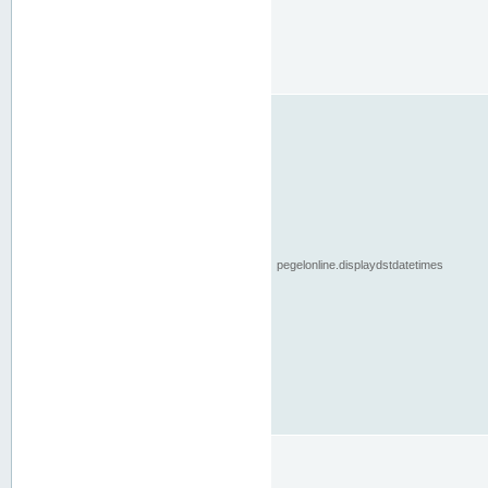
pegelonline.displaydstdatetimes