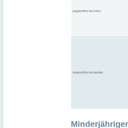
pegelonline.favorites
pegelonline.lastupdate
Minderjährige