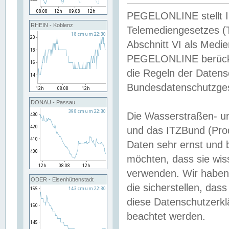
PEGELONLINE stellt Inh
RHEIN - Koblenz
Telemediengesetzes (
Abschnitt VI als Medie
PEGELONLINE berücksi
die Regeln der Date
Bundesdatenschutzge
DONAU - Passau
Die Wasserstraßen- u
und das ITZBund (Pro
Daten sehr ernst und 
möchten, dass sie wis
verwenden. Wir haben
ODER - Eisenhüttenstadt
die sicherstellen, das
diese Datenschutzerkl
beachtet werden.