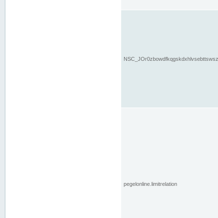
NSC_JOr0zbowdfkqgskdxhlvsebttsws
pegelonline.limitrelation