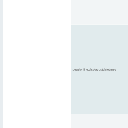
pegelonline.displaydstdatetimes