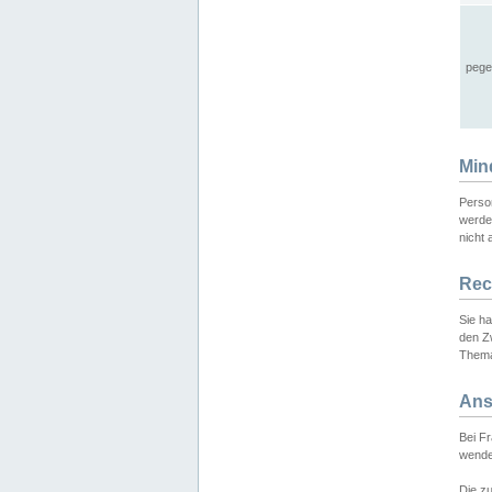
pege
Min
Perso
werde
nicht 
Rec
Sie h
den Z
Thema
Ans
Bei F
wende
Die zu