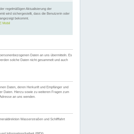
 der regelmäßigen Aktualisierung der
omit wird sichergestellt, dass die Benutzerin oder
 angezeigt bekommt.
 Mobil
 personenbezogenen Daten an uns übermitteln. Es
werden solche Daten nicht gesammelt und auch
ogenen Daten, deren Herkunft und Empfänger und
er Daten. Hierzu sowie zu weiteren Fragen zum
 Adresse an uns wenden.
neraldirektion Wasserstraßen und Schifffahrt
nd Informationsfreiheit (BfDI).