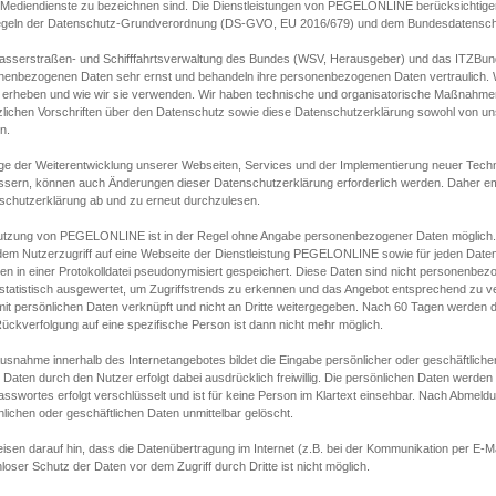
s Mediendienste zu bezeichnen sind. Die Dienstleistungen von PEGELONLINE berücksichtigen
egeln der Datenschutz-Grundverordnung (DS-GVO, EU 2016/679) und dem Bundesdatensc
asserstraßen- und Schifffahrtsverwaltung des Bundes (WSV, Herausgeber) und das ITZBund
nenbezogenen Daten sehr ernst und behandeln ihre personenbezogenen Daten vertraulich. W
 erheben und wie wir sie verwenden. Wir haben technische und organisatorische Maßnahmen g
zlichen Vorschriften über den Datenschutz sowie diese Datenschutzerklärung sowohl von uns
n.
ge der Weiterentwicklung unserer Webseiten, Services und der Implementierung neuer Techn
ssern, können auch Änderungen dieser Datenschutzerklärung erforderlich werden. Daher emp
schutzerklärung ab und zu erneut durchzulesen.
utzung von PEGELONLINE ist in der Regel ohne Angabe personenbezogener Daten möglich.
edem Nutzerzugriff auf eine Webseite der Dienstleistung PEGELONLINE sowie für jeden Dat
en in einer Protokolldatei pseudonymisiert gespeichert. Diese Daten sind nicht personenbez
statistisch ausgewertet, um Zugriffstrends zu erkennen und das Angebot entsprechend zu 
mit persönlichen Daten verknüpft und nicht an Dritte weitergegeben. Nach 60 Tagen werden d
ückverfolgung auf eine spezifische Person ist dann nicht mehr möglich.
Ausnahme innerhalb des Internetangebotes bildet die Eingabe persönlicher oder geschäftlic
 Daten durch den Nutzer erfolgt dabei ausdrücklich freiwillig. Die persönlichen Daten werden
asswortes erfolgt verschlüsselt und ist für keine Person im Klartext einsehbar. Nach Abmel
lichen oder geschäftlichen Daten unmittelbar gelöscht.
isen darauf hin, dass die Datenübertragung im Internet (z.B. bei der Kommunikation per E-Ma
loser Schutz der Daten vor dem Zugriff durch Dritte ist nicht möglich.