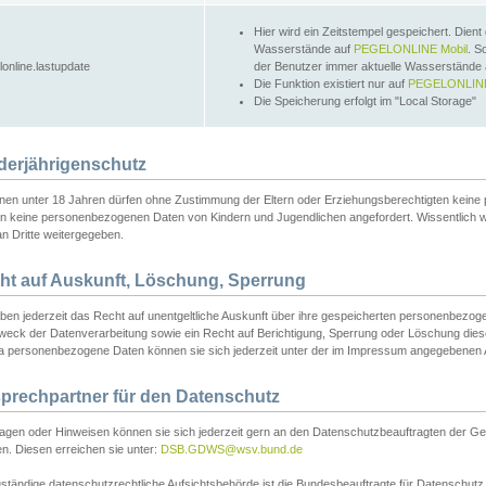
Hier wird ein Zeitstempel gespeichert. Dient
Wasserstände auf
PEGELONLINE Mobil
. S
lonline.lastupdate
der Benutzer immer aktuelle Wasserstände
Die Funktion existiert nur auf
PEGELONLINE
Die Speicherung erfolgt im "Local Storage"
derjährigenschutz
nen unter 18 Jahren dürfen ohne Zustimmung der Eltern oder Erziehungsberechtigten keine
n keine personenbezogenen Daten von Kindern und Jugendlichen angefordert. Wissentlich 
an Dritte weitergegeben.
ht auf Auskunft, Löschung, Sperrung
aben jederzeit das Recht auf unentgeltliche Auskunft über ihre gespeicherten personenbez
weck der Datenverarbeitung sowie ein Recht auf Berichtigung, Sperrung oder Löschung dies
 personenbezogene Daten können sie sich jederzeit unter der im Impressum angegebenen
prechpartner für den Datenschutz
ragen oder Hinweisen können sie sich jederzeit gern an den Datenschutzbeauftragten der Ge
n. Diesen erreichen sie unter:
DSB.GDWS@wsv.bund.de
ständige datenschutzrechtliche Aufsichtsbehörde ist die Bundesbeauftragte für Datenschutz u