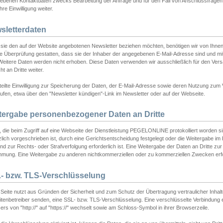
ebenen Kontaktdaten zwecks Bearbeitung der Anfrage und für den Fall von Anschlussfragen b
hre Einwilligung weiter.
sletterdaten
sie den auf der Website angebotenen Newsletter beziehen möchten, benötigen wir von Ihnen
ie Überprüfung gestatten, dass sie der Inhaber der angegebenen E-Mail-Adresse sind und m
 Weitere Daten werden nicht erhoben. Diese Daten verwenden wir ausschließlich für den Ver
cht an Dritte weiter.
teilte Einwilligung zur Speicherung der Daten, der E-Mail-Adresse sowie deren Nutzung zum
ufen, etwa über den "Newsletter kündigen"-Link im Newsletter oder auf der Webseite.
tergabe personenbezogener Daten an Dritte
 die beim Zugriff auf eine Webseite der Dienstleistung PEGELONLINE protokolliert worden sind
lich vorgeschrieben ist, durch eine Gerichtsentscheidung festgelegt oder die Weitergabe im Fa
d zur Rechts- oder Strafverfolgung erforderlich ist. Eine Weitergabe der Daten an Dritte zur 
mmung. Eine Weitergabe zu anderen nichtkommerziellen oder zu kommerziellen Zwecken erfol
- bzw. TLS-Verschlüsselung
Seite nutzt aus Gründen der Sicherheit und zum Schutz der Übertragung vertraulicher Inhalte
eitenbetreiber senden, eine SSL- bzw. TLS-Verschlüsselung. Eine verschlüsselte Verbindung 
rs von "http://" auf "https://" wechselt sowie am Schloss-Symbol in ihrer Browserzeile.