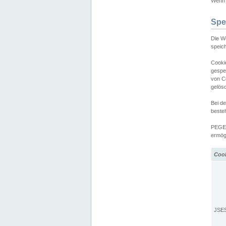
Wenn d
Spe
Die W
speic
Cooki
gespe
von C
gelös
Bei d
beste
PEGEL
ermögl
Coo
JSE