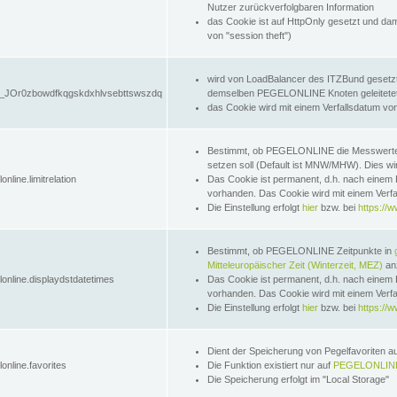
Nutzer zurückverfolgbaren Information
das Cookie ist auf HttpOnly gesetzt und dam
von "session theft")
wird von LoadBalancer des ITZBund gesetzt
JOr0zbowdfkqgskdxhlvsebttswszdq
demselben PEGELONLINE Knoten geleitetet w
das Cookie wird mit einem Verfallsdatum vo
Bestimmt, ob PEGELONLINE die Messwer
setzen soll (Default ist MNW/MHW). Dies wirk
online.limitrelation
Das Cookie ist permanent, d.h. nach einem 
vorhanden. Das Cookie wird mit einem Verfa
Die Einstellung erfolgt
hier
bzw. bei
https://w
Bestimmt, ob PEGELONLINE Zeitpunkte in
Mitteleuropäischer Zeit (Winterzeit, MEZ)
anz
lonline.displaydstdatetimes
Das Cookie ist permanent, d.h. nach einem 
vorhanden. Das Cookie wird mit einem Verfa
Die Einstellung erfolgt
hier
bzw. bei
https://w
Dient der Speicherung von Pegelfavoriten 
online.favorites
Die Funktion existiert nur auf
PEGELONLINE
Die Speicherung erfolgt im "Local Storage"