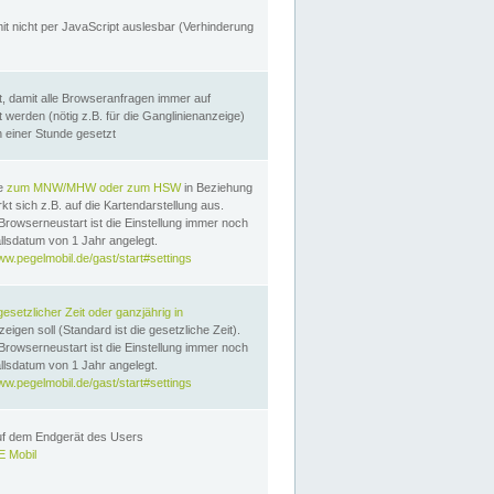
it nicht per JavaScript auslesbar (Verhinderung
, damit alle Browseranfragen immer auf
erden (nötig z.B. für die Ganglinienanzeige)
n einer Stunde gesetzt
te
zum MNW/MHW oder zum HSW
in Beziehung
t sich z.B. auf die Kartendarstellung aus.
Browserneustart ist die Einstellung immer noch
llsdatum von 1 Jahr angelegt.
ww.pegelmobil.de/gast/start#settings
gesetzlicher Zeit oder ganzjährig in
eigen soll (Standard ist die gesetzliche Zeit).
Browserneustart ist die Einstellung immer noch
llsdatum von 1 Jahr angelegt.
ww.pegelmobil.de/gast/start#settings
auf dem Endgerät des Users
 Mobil