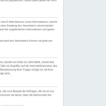
ei uns gespeichert. Diese Daten geben wir nicht
 eine E-Mail-Adresse sowie Informationen, welche
it dem Empfang des Newsletters einverstanden
sand der angeforderten Informationen und geben
 Versand des Newsletters können sie jederzeit
, werden an Dritte nur übermittelt, soweit dies
lle von Angriffen auf die Internetinfrastruktur des
Beantwortung ihrer Fragen erfolgt nur mit ihrer
gt nicht.
, wie zum Beispiel der Anfragen, die sie an uns
erkennen sie daran, dass die Adresszeile des