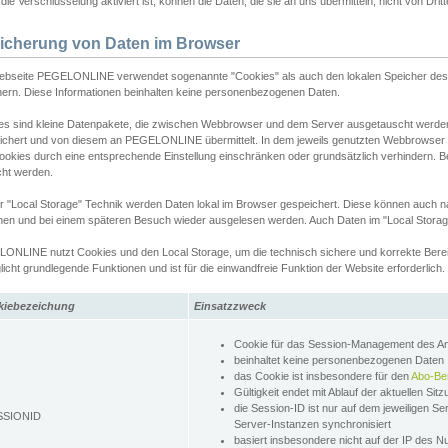
ie Verschlüsselung aktiviert ist, können die Daten, die sie an uns übermitteln, nicht von Dri
icherung von Daten im Browser
ebseite PEGELONLINE verwendet sogenannte "Cookies" als auch den lokalen Speicher des 
hern. Diese Informationen beinhalten keine personenbezogenen Daten.
es sind kleine Datenpakete, die zwischen Webbrowser und dem Server ausgetauscht werde
ichert und von diesem an PEGELONLINE übermittelt. In dem jeweils genutzten Webbrowser
ookies durch eine entsprechende Einstellung einschränken oder grundsätzlich verhindern. B
cht werden.
er "Local Storage" Technik werden Daten lokal im Browser gespeichert. Diese können auch 
hen und bei einem späteren Besuch wieder ausgelesen werden. Auch Daten im "Local Storag
ONLINE nutzt Cookies und den Local Storage, um die technisch sichere und korrekte Bereit
icht grundlegende Funktionen und ist für die einwandfreie Funktion der Website erforderlich.
kiebezeichung
Einsatzzweck
Cookie für das Session-Management des 
beinhaltet keine personenbezogenen Daten
das Cookie ist insbesondere für den
Abo-Be
Gültigkeit endet mit Ablauf der aktuellen Sit
die Session-ID ist nur auf dem jeweiligen Se
SSIONID
Server-Instanzen synchronisiert
basiert insbesondere nicht auf der IP des N