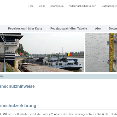
Hilfe
Links
Impressum
Nutzungsbedingungen
Datenschutz
Pegelauswahl über Karte
Pegelauswahl über Tabelle
Abo
Down
tter
enschutzhinweise
enschutzerklärung
ONLINE stellt Inhalte bereit, die nach § 2, Abs. 2 des Telemediengesetzes (TMG) als Teled