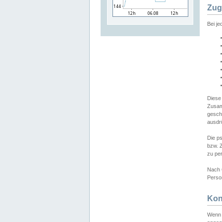
Zug
Bei j
Diese
Zusam
gesch
ausdrü
Die p
bzw. 
zu pe
Nach 
Person
Kon
Wenn 