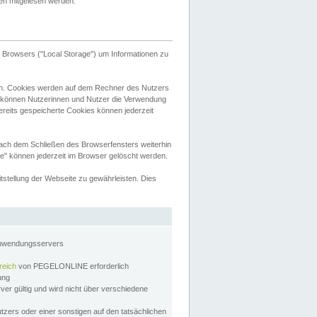
tten mitgelesen werden.
Browsers ("Local Storage") um Informationen zu
n. Cookies werden auf dem Rechner des Nutzers
 können Nutzerinnen und Nutzer die Verwendung
ereits gespeicherte Cookies können jederzeit
nach dem Schließen des Browserfensters weiterhin
e" können jederzeit im Browser gelöscht werden.
stellung der Webseite zu gewährleisten. Dies
Anwendungsservers
reich
von PEGELONLINE erforderlich
zung
rver gültig und wird nicht über verschiedene
utzers oder einer sonstigen auf den tatsächlichen