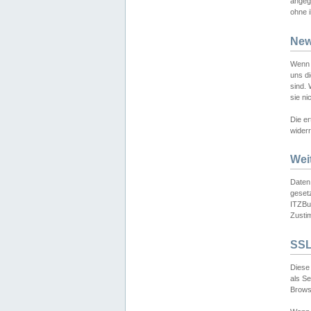
angeg
ohne i
New
Wenn 
uns d
sind.
sie ni
Die er
widerr
Wei
Daten,
gesetz
ITZBun
Zusti
SSL
Diese 
als S
Browse