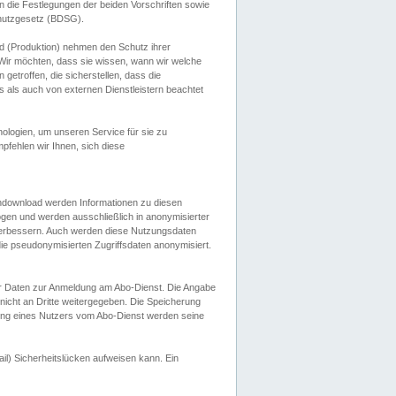
 die Festlegungen der beiden Vorschriften sowie
hutzgesetz (BDSG).
 (Produktion) nehmen den Schutz ihrer
ir möchten, dass sie wissen, wann wir welche
etroffen, die sicherstellen, dass die
 als auch von externen Dienstleistern beachtet
ologien, um unseren Service für sie zu
fehlen wir Ihnen, sich diese
endownload werden Informationen zu diesen
ogen und werden ausschließlich in anonymisierter
verbessern. Auch werden diese Nutzungsdaten
ie pseudonymisierten Zugriffsdaten anonymisiert.
her Daten zur Anmeldung am Abo-Dienst. Die Angabe
 nicht an Dritte weitergegeben. Die Speicherung
dung eines Nutzers vom Abo-Dienst werden seine
il) Sicherheitslücken aufweisen kann. Ein