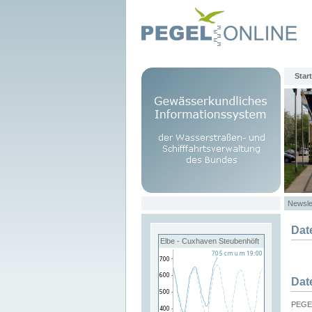
Start
Newsle
Dat
Elbe - Cuxhaven Steubenhöft
Dat
PEGEL