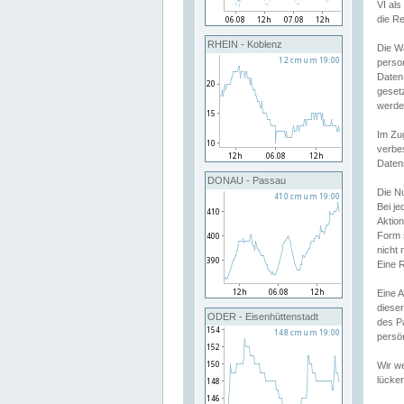
VI al
die R
RHEIN - Koblenz
Die W
perso
Daten
geset
werde
Im Zu
verbe
Daten
DONAU - Passau
Die N
Bei j
Aktion
Form 
nicht 
Eine R
Eine 
dieser
ODER - Eisenhüttenstadt
des P
persön
Wir we
lücken