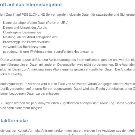
riff auf das Internetangebot
edem Zugriff auf PEGELONLINE Server werden folgende Daten für statistische und Sicherun
Name der abgerufenen Datei (Referrer URL)
Datum und Uhrzeit des Abrufs
Übertragene Datenmenge
Meldung, ob der Abruf erfolgreich war
Browsertyp und Browserversion
verwendetes Betriebssystem
pseudonymisierte IP-Adresse des zugreifenden Hostsystems
 Daten werden ausschließlich zur Verbesserung des Internetdienstes genutzt und werden ni
menführung dieser Daten mit anderen Datenquellen wird nicht vorgenommen. Eine Ausnahme 
äftlicher Daten zur Anmeldung eines Abonnements gewässerkundlicher Daten. Die Angabe die
cklich freiwillig.
seudonymisierte IP-Adresse wird nur im Falle von schweren Verstößen gegen unsere Nutzun
Zugriffsversuchen auf unsere Server ausgewertet. Dabei wird das Recht vorbehalten, unter Z
rsonenbezogenen Daten zu veranlassen.
60 Tagen werden die pseudonymisierten Zugriffsdaten anonymisiert sowie Log-Dateien gelösc
 ist dann nicht mehr möglich.
taktformular
sie uns per Kontaktformular Anfragen zukommen lassen, werden ihre Angaben aus dem Anfrag