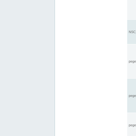
NSC_
pegel
pege
pegel