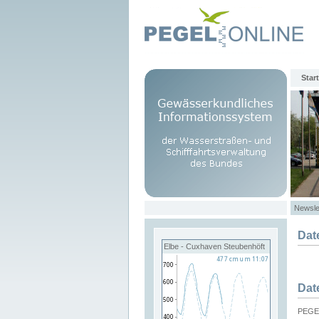
Start
Newsle
Dat
Elbe - Cuxhaven Steubenhöft
Dat
PEGEL