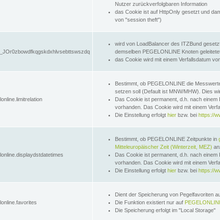
Nutzer zurückverfolgbaren Information
das Cookie ist auf HttpOnly gesetzt und dam
von "session theft")
wird von LoadBalancer des ITZBund gesetzt
JOr0zbowdfkqgskdxhlvsebttswszdq
demselben PEGELONLINE Knoten geleitetet w
das Cookie wird mit einem Verfallsdatum vo
Bestimmt, ob PEGELONLINE die Messwer
setzen soll (Default ist MNW/MHW). Dies wirk
online.limitrelation
Das Cookie ist permanent, d.h. nach einem 
vorhanden. Das Cookie wird mit einem Verfa
Die Einstellung erfolgt
hier
bzw. bei
https://w
Bestimmt, ob PEGELONLINE Zeitpunkte in
Mitteleuropäischer Zeit (Winterzeit, MEZ)
anz
lonline.displaydstdatetimes
Das Cookie ist permanent, d.h. nach einem 
vorhanden. Das Cookie wird mit einem Verfa
Die Einstellung erfolgt
hier
bzw. bei
https://w
Dient der Speicherung von Pegelfavoriten 
online.favorites
Die Funktion existiert nur auf
PEGELONLINE
Die Speicherung erfolgt im "Local Storage"