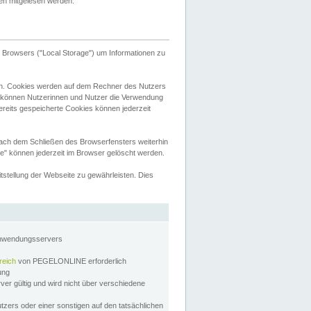
tten mitgelesen werden.
Browsers ("Local Storage") um Informationen zu
n. Cookies werden auf dem Rechner des Nutzers
 können Nutzerinnen und Nutzer die Verwendung
ereits gespeicherte Cookies können jederzeit
nach dem Schließen des Browserfensters weiterhin
e" können jederzeit im Browser gelöscht werden.
stellung der Webseite zu gewährleisten. Dies
Anwendungsservers
reich
von PEGELONLINE erforderlich
zung
rver gültig und wird nicht über verschiedene
utzers oder einer sonstigen auf den tatsächlichen