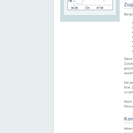
Zug
Bei j
Diese
Zusam
gesch
ausdrü
Die p
bzw. 
zu pe
Nach 
Person
Kon
Wenn 