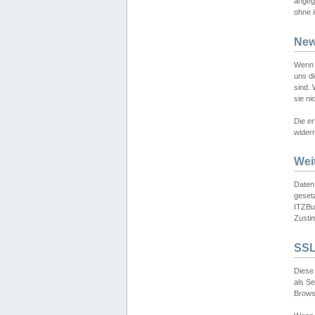
angeg
ohne i
New
Wenn 
uns d
sind.
sie ni
Die er
widerr
Wei
Daten,
gesetz
ITZBun
Zusti
SSL
Diese 
als S
Browse