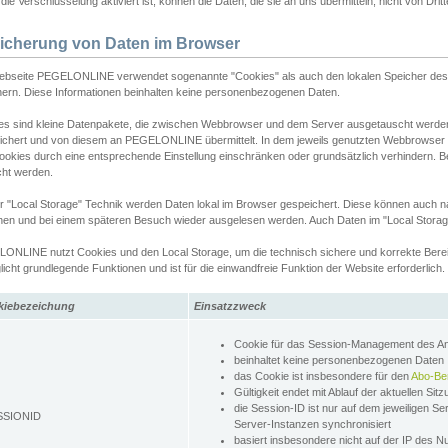
ie Verschlüsselung aktiviert ist, können die Daten, die sie an uns übermitteln, nicht von Dri
icherung von Daten im Browser
ebseite PEGELONLINE verwendet sogenannte "Cookies" als auch den lokalen Speicher des 
hern. Diese Informationen beinhalten keine personenbezogenen Daten.
es sind kleine Datenpakete, die zwischen Webbrowser und dem Server ausgetauscht werde
ichert und von diesem an PEGELONLINE übermittelt. In dem jeweils genutzten Webbrowser
ookies durch eine entsprechende Einstellung einschränken oder grundsätzlich verhindern. B
cht werden.
er "Local Storage" Technik werden Daten lokal im Browser gespeichert. Diese können auch 
hen und bei einem späteren Besuch wieder ausgelesen werden. Auch Daten im "Local Storag
ONLINE nutzt Cookies und den Local Storage, um die technisch sichere und korrekte Bereit
icht grundlegende Funktionen und ist für die einwandfreie Funktion der Website erforderlich.
kiebezeichung
Einsatzzweck
Cookie für das Session-Management des 
beinhaltet keine personenbezogenen Daten
das Cookie ist insbesondere für den
Abo-Be
Gültigkeit endet mit Ablauf der aktuellen Sit
die Session-ID ist nur auf dem jeweiligen Se
SSIONID
Server-Instanzen synchronisiert
basiert insbesondere nicht auf der IP des N