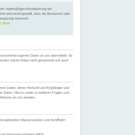
 der regelmäßigen Aktualisierung der
omit wird sichergestellt, dass die Benutzerin oder
 angezeigt bekommt.
 Mobil
 personenbezogenen Daten an uns übermitteln. Es
werden solche Daten nicht gesammelt und auch
ogenen Daten, deren Herkunft und Empfänger und
er Daten. Hierzu sowie zu weiteren Fragen zum
 Adresse an uns wenden.
neraldirektion Wasserstraßen und Schifffahrt
nd Informationsfreiheit (BfDI).