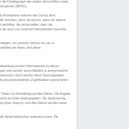
 die Festlegungen der beiden Vorschriften sowie
hutzgesetz (BDSG).
 (Produktion) nehmen den Schutz ihrer
ir möchten, dass sie wissen, wann wir welche
etroffen, die sicherstellen, dass die
 als auch von externen Dienstleistern beachtet
ologien, um unseren Service für sie zu
fehlen wir Ihnen, sich diese
endownload werden Informationen zu diesen
ogen und werden ausschließlich in anonymisierter
verbessern. Auch werden diese Nutzungsdaten
ie pseudonymisierten Zugriffsdaten anonymisiert.
her Daten zur Anmeldung am Abo-Dienst. Die Angabe
 nicht an Dritte weitergegeben. Die Speicherung
dung eines Nutzers vom Abo-Dienst werden seine
il) Sicherheitslücken aufweisen kann. Ein