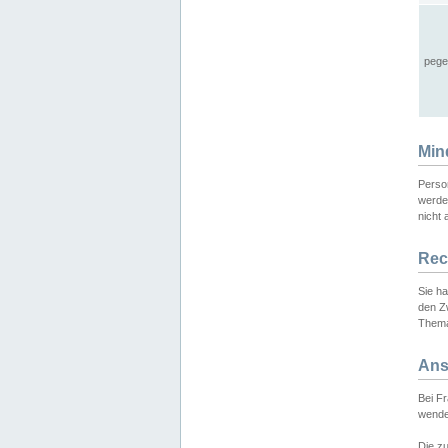
pege
Min
Perso
werde
nicht 
Rec
Sie h
den Z
Thema
Ans
Bei F
wende
Die zu