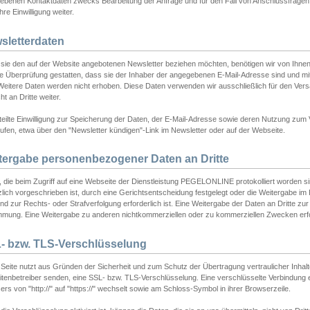
ebenen Kontaktdaten zwecks Bearbeitung der Anfrage und für den Fall von Anschlussfragen b
hre Einwilligung weiter.
sletterdaten
sie den auf der Website angebotenen Newsletter beziehen möchten, benötigen wir von Ihnen
ie Überprüfung gestatten, dass sie der Inhaber der angegebenen E-Mail-Adresse sind und m
 Weitere Daten werden nicht erhoben. Diese Daten verwenden wir ausschließlich für den Ver
cht an Dritte weiter.
teilte Einwilligung zur Speicherung der Daten, der E-Mail-Adresse sowie deren Nutzung zum
ufen, etwa über den "Newsletter kündigen"-Link im Newsletter oder auf der Webseite.
tergabe personenbezogener Daten an Dritte
 die beim Zugriff auf eine Webseite der Dienstleistung PEGELONLINE protokolliert worden sind
lich vorgeschrieben ist, durch eine Gerichtsentscheidung festgelegt oder die Weitergabe im Fa
d zur Rechts- oder Strafverfolgung erforderlich ist. Eine Weitergabe der Daten an Dritte zur 
mmung. Eine Weitergabe zu anderen nichtkommerziellen oder zu kommerziellen Zwecken erfol
- bzw. TLS-Verschlüsselung
Seite nutzt aus Gründen der Sicherheit und zum Schutz der Übertragung vertraulicher Inhalte
eitenbetreiber senden, eine SSL- bzw. TLS-Verschlüsselung. Eine verschlüsselte Verbindung 
rs von "http://" auf "https://" wechselt sowie am Schloss-Symbol in ihrer Browserzeile.