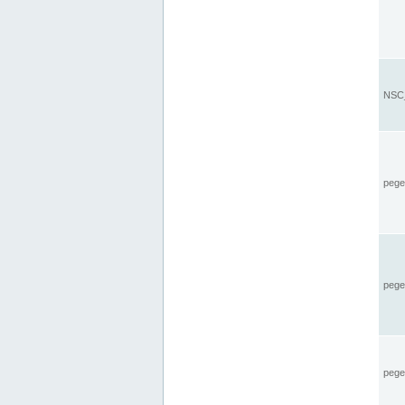
NSC_
pegel
pege
pegel