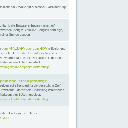
it nicht per JavaScript auslesbar (Verhinderung
, damit alle Browseranfragen immer auf
erden (nötig z.B. für die Ganglinienanzeige)
n einer Stunde gesetzt
te
zum MNW/MHW oder zum HSW
in Beziehung
t sich z.B. auf die Kartendarstellung aus.
Browserneustart ist die Einstellung immer noch
llsdatum von 1 Jahr angelegt.
ww.pegelmobil.de/gast/start#settings
gesetzlicher Zeit oder ganzjährig in
eigen soll (Standard ist die gesetzliche Zeit).
Browserneustart ist die Einstellung immer noch
llsdatum von 1 Jahr angelegt.
ww.pegelmobil.de/gast/start#settings
auf dem Endgerät des Users
 Mobil