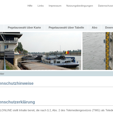
Hilfe
Links
Impressum
Nutzungsbedingungen
Datenschutz
Pegelauswahl über Karte
Pegelauswahl über Tabelle
Abo
Down
tter
enschutzhinweise
enschutzerklärung
ONLINE stellt Inhalte bereit, die nach § 2, Abs. 2 des Telemediengesetzes (TMG) als Teled