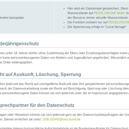
Hier wird ein Zeitstempel gespeichert. Dient
Wasserstände auf
PEGELONLINE Mobil
. S
lonline.lastupdate
der Benutzer immer aktuelle Wasserstände
Die Funktion existiert nur auf
PEGELONLINE
Die Speicherung erfolgt im "Local Storage"
derjährigenschutz
nen unter 18 Jahren dürfen ohne Zustimmung der Eltern oder Erziehungsberechtigten keine
n keine personenbezogenen Daten von Kindern und Jugendlichen angefordert. Wissentlich 
an Dritte weitergegeben.
ht auf Auskunft, Löschung, Sperrung
aben jederzeit das Recht auf unentgeltliche Auskunft über ihre gespeicherten personenbez
weck der Datenverarbeitung sowie ein Recht auf Berichtigung, Sperrung oder Löschung dies
 personenbezogene Daten können sie sich jederzeit unter der im Impressum angegebenen
prechpartner für den Datenschutz
ragen oder Hinweisen können sie sich jederzeit gern an den Datenschutzbeauftragten der Ge
n. Diesen erreichen sie unter:
DSB.GDWS@wsv.bund.de
ständige datenschutzrechtliche Aufsichtsbehörde ist die Bundesbeauftragte für Datenschutz u