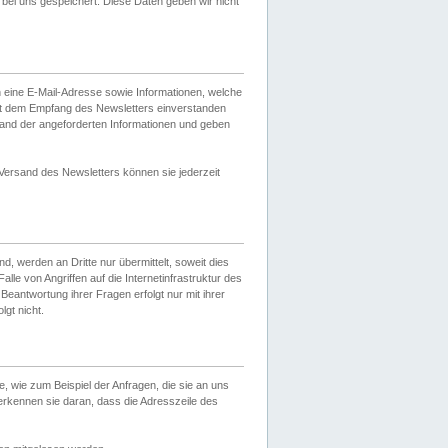
ei uns gespeichert. Diese Daten geben wir nicht
 eine E-Mail-Adresse sowie Informationen, welche
it dem Empfang des Newsletters einverstanden
sand der angeforderten Informationen und geben
 Versand des Newsletters können sie jederzeit
, werden an Dritte nur übermittelt, soweit dies
lle von Angriffen auf die Internetinfrastruktur des
Beantwortung ihrer Fragen erfolgt nur mit ihrer
gt nicht.
, wie zum Beispiel der Anfragen, die sie an uns
erkennen sie daran, dass die Adresszeile des