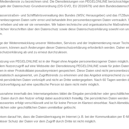
s Mediendienste zu bezeichnen sind. Die Dienstleistungen von PEGELONLINE berücksichtigen
egeln der Datenschutz-Grundverordnung (DS-GVO, EU 2016/679) und dem Bundesdatensc
asserstraßen- und Schifffahrtsverwaltung des Bundes (WSV, Herausgeber) und das ITZBund
nenbezogenen Daten sehr ernst und behandeln ihre personenbezogenen Daten vertraulich. W
 erheben und wie wir sie verwenden. Wir haben technische und organisatorische Maßnahmen g
zlichen Vorschriften über den Datenschutz sowie diese Datenschutzerklärung sowohl von uns
n.
ge der Weiterentwicklung unserer Webseiten, Services und der Implementierung neuer Techn
ssern, können auch Änderungen dieser Datenschutzerklärung erforderlich werden. Daher emp
schutzerklärung ab und zu erneut durchzulesen.
utzung von PEGELONLINE ist in der Regel ohne Angabe personenbezogener Daten möglich.
edem Nutzerzugriff auf eine Webseite der Dienstleistung PEGELONLINE sowie für jeden Dat
en in einer Protokolldatei pseudonymisiert gespeichert. Diese Daten sind nicht personenbez
statistisch ausgewertet, um Zugriffstrends zu erkennen und das Angebot entsprechend zu 
mit persönlichen Daten verknüpft und nicht an Dritte weitergegeben. Nach 60 Tagen werden d
ückverfolgung auf eine spezifische Person ist dann nicht mehr möglich.
Ausnahme innerhalb des Internetangebotes bildet die Eingabe persönlicher oder geschäftlic
 Daten durch den Nutzer erfolgt dabei ausdrücklich freiwillig. Die persönlichen Daten werden
asswortes erfolgt verschlüsselt und ist für keine Person im Klartext einsehbar. Nach Abmel
lichen oder geschäftlichen Daten unmittelbar gelöscht.
isen darauf hin, dass die Datenübertragung im Internet (z.B. bei der Kommunikation per E-Ma
loser Schutz der Daten vor dem Zugriff durch Dritte ist nicht möglich.