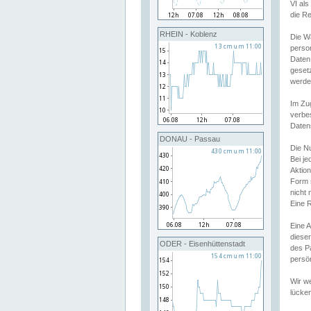
VI al
die R
RHEIN - Koblenz
Die W
perso
Daten
geset
werde
Im Zu
verbe
Daten
DONAU - Passau
Die N
Bei j
Aktion
Form 
nicht 
Eine R
Eine 
dieser
ODER - Eisenhüttenstadt
des P
persön
Wir we
lücken