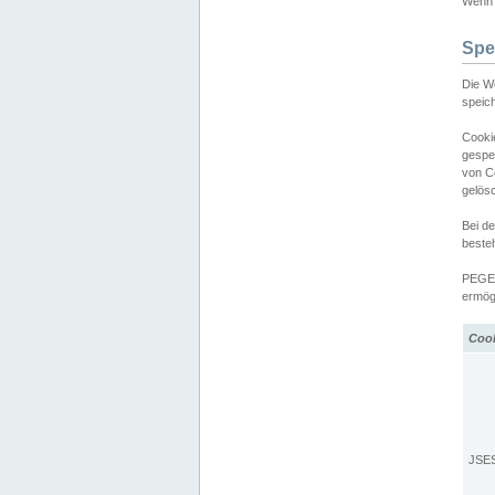
Wenn d
Spe
Die W
speic
Cooki
gespe
von C
gelös
Bei d
beste
PEGEL
ermögl
Coo
JSE