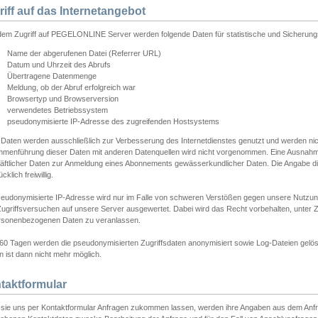
riff auf das Internetangebot
edem Zugriff auf PEGELONLINE Server werden folgende Daten für statistische und Sicherun
Name der abgerufenen Datei (Referrer URL)
Datum und Uhrzeit des Abrufs
Übertragene Datenmenge
Meldung, ob der Abruf erfolgreich war
Browsertyp und Browserversion
verwendetes Betriebssystem
pseudonymisierte IP-Adresse des zugreifenden Hostsystems
 Daten werden ausschließlich zur Verbesserung des Internetdienstes genutzt und werden ni
menführung dieser Daten mit anderen Datenquellen wird nicht vorgenommen. Eine Ausnahme 
äftlicher Daten zur Anmeldung eines Abonnements gewässerkundlicher Daten. Die Angabe die
cklich freiwillig.
seudonymisierte IP-Adresse wird nur im Falle von schweren Verstößen gegen unsere Nutzun
Zugriffsversuchen auf unsere Server ausgewertet. Dabei wird das Recht vorbehalten, unter Z
rsonenbezogenen Daten zu veranlassen.
60 Tagen werden die pseudonymisierten Zugriffsdaten anonymisiert sowie Log-Dateien gelösc
 ist dann nicht mehr möglich.
taktformular
sie uns per Kontaktformular Anfragen zukommen lassen, werden ihre Angaben aus dem Anfrag