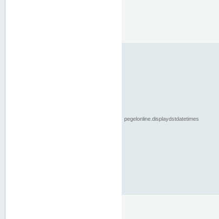
pegelonline.displaydstdatetimes