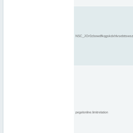
NSC_JOr0zbowdfkqgskdxhlvsebttsws
pegelonline.limitrelation