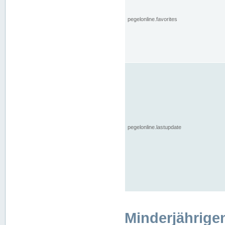
pegelonline.favorites
pegelonline.lastupdate
Minderjährige