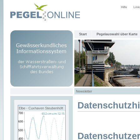
Hilfe
Link
Start
Pegelauswahl über Karte
Newsletter
Datenschutzh
Elbe - Cuxhaven Steubenhöft
Datenschutzer