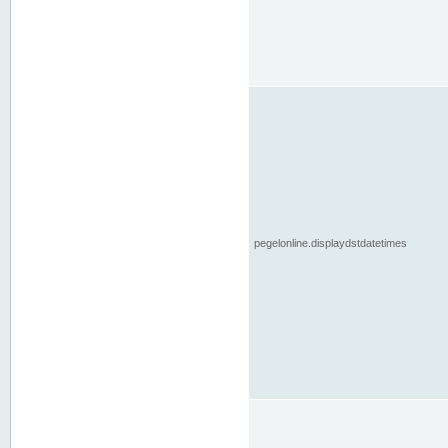
pegelonline.displaydstdatetimes