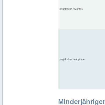
pegelonline.favorites
pegelonline.lastupdate
Minderjährige