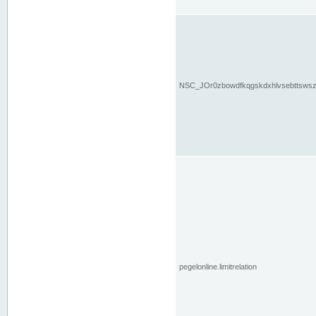
NSC_JOr0zbowdfkqgskdxhlvsebttsws
pegelonline.limitrelation