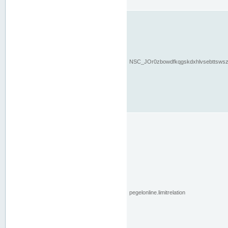
NSC_JOr0zbowdfkqgskdxhlvsebttsws
pegelonline.limitrelation