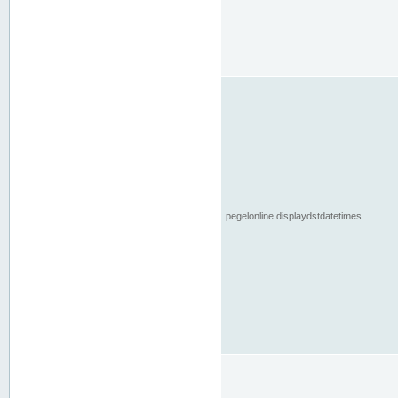
pegelonline.displaydstdatetimes