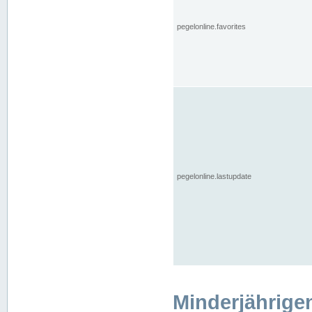
pegelonline.favorites
pegelonline.lastupdate
Minderjährige