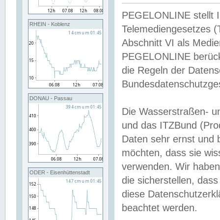
PEGELONLINE stellt Inh
RHEIN - Koblenz
Telemediengesetzes (
Abschnitt VI als Medie
PEGELONLINE berücksi
die Regeln der Date
Bundesdatenschutzge
DONAU - Passau
Die Wasserstraßen- u
und das ITZBund (Pro
Daten sehr ernst und 
möchten, dass sie wis
verwenden. Wir haben
ODER - Eisenhüttenstadt
die sicherstellen, das
diese Datenschutzerkl
beachtet werden.