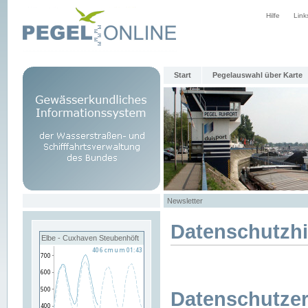
Hilfe
Link
Start
Pegelauswahl über Karte
Newsletter
Datenschutzh
Elbe - Cuxhaven Steubenhöft
Datenschutzer