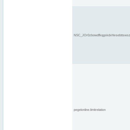
NSC_JOr0zbowdfkqgskdxhlvsebttsws
pegelonline.limitrelation