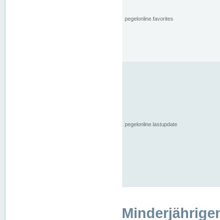
pegelonline.favorites
pegelonline.lastupdate
Minderjährige