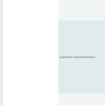
pegelonline.displaydstdatetimes