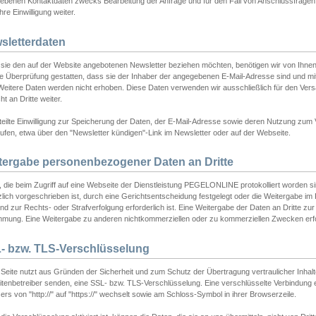
ebenen Kontaktdaten zwecks Bearbeitung der Anfrage und für den Fall von Anschlussfragen b
hre Einwilligung weiter.
sletterdaten
sie den auf der Website angebotenen Newsletter beziehen möchten, benötigen wir von Ihnen
ie Überprüfung gestatten, dass sie der Inhaber der angegebenen E-Mail-Adresse sind und m
 Weitere Daten werden nicht erhoben. Diese Daten verwenden wir ausschließlich für den Ver
cht an Dritte weiter.
teilte Einwilligung zur Speicherung der Daten, der E-Mail-Adresse sowie deren Nutzung zum
ufen, etwa über den "Newsletter kündigen"-Link im Newsletter oder auf der Webseite.
tergabe personenbezogener Daten an Dritte
 die beim Zugriff auf eine Webseite der Dienstleistung PEGELONLINE protokolliert worden sind
lich vorgeschrieben ist, durch eine Gerichtsentscheidung festgelegt oder die Weitergabe im Fa
d zur Rechts- oder Strafverfolgung erforderlich ist. Eine Weitergabe der Daten an Dritte zur 
mmung. Eine Weitergabe zu anderen nichtkommerziellen oder zu kommerziellen Zwecken erfol
- bzw. TLS-Verschlüsselung
Seite nutzt aus Gründen der Sicherheit und zum Schutz der Übertragung vertraulicher Inhalte
eitenbetreiber senden, eine SSL- bzw. TLS-Verschlüsselung. Eine verschlüsselte Verbindung 
rs von "http://" auf "https://" wechselt sowie am Schloss-Symbol in ihrer Browserzeile.