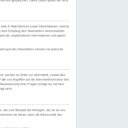
ei uns gespeichert. Diese Daten geben wir nicht
 eine E-Mail-Adresse sowie Informationen, welche
it dem Empfang des Newsletters einverstanden
sand der angeforderten Informationen und geben
 Versand des Newsletters können sie jederzeit
, werden an Dritte nur übermittelt, soweit dies
lle von Angriffen auf die Internetinfrastruktur des
Beantwortung ihrer Fragen erfolgt nur mit ihrer
gt nicht.
, wie zum Beispiel der Anfragen, die sie an uns
erkennen sie daran, dass die Adresszeile des