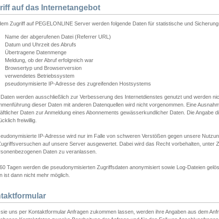
riff auf das Internetangebot
edem Zugriff auf PEGELONLINE Server werden folgende Daten für statistische und Sicherun
Name der abgerufenen Datei (Referrer URL)
Datum und Uhrzeit des Abrufs
Übertragene Datenmenge
Meldung, ob der Abruf erfolgreich war
Browsertyp und Browserversion
verwendetes Betriebssystem
pseudonymisierte IP-Adresse des zugreifenden Hostsystems
 Daten werden ausschließlich zur Verbesserung des Internetdienstes genutzt und werden ni
menführung dieser Daten mit anderen Datenquellen wird nicht vorgenommen. Eine Ausnahme 
äftlicher Daten zur Anmeldung eines Abonnements gewässerkundlicher Daten. Die Angabe die
cklich freiwillig.
seudonymisierte IP-Adresse wird nur im Falle von schweren Verstößen gegen unsere Nutzun
Zugriffsversuchen auf unsere Server ausgewertet. Dabei wird das Recht vorbehalten, unter Z
rsonenbezogenen Daten zu veranlassen.
60 Tagen werden die pseudonymisierten Zugriffsdaten anonymisiert sowie Log-Dateien gelösc
 ist dann nicht mehr möglich.
taktformular
sie uns per Kontaktformular Anfragen zukommen lassen, werden ihre Angaben aus dem Anfrag