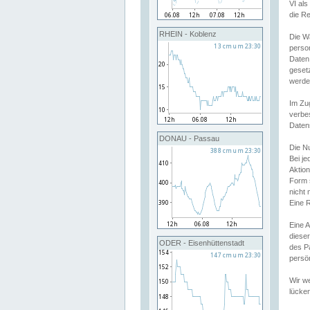
VI al
die R
RHEIN - Koblenz
Die W
perso
Daten
geset
werde
Im Zu
verbe
Daten
DONAU - Passau
Die N
Bei j
Aktion
Form 
nicht 
Eine R
Eine 
dieser
ODER - Eisenhüttenstadt
des P
persön
Wir we
lücken