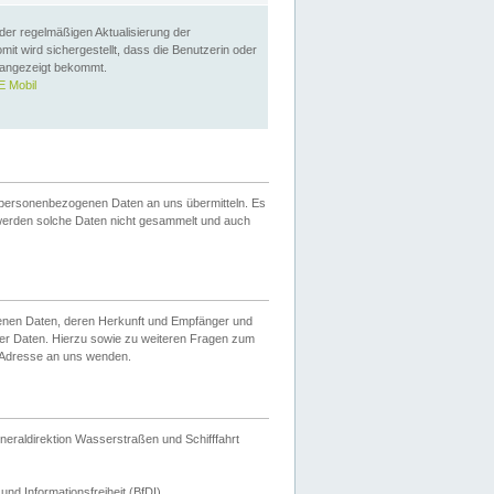
 der regelmäßigen Aktualisierung der
omit wird sichergestellt, dass die Benutzerin oder
 angezeigt bekommt.
 Mobil
 personenbezogenen Daten an uns übermitteln. Es
werden solche Daten nicht gesammelt und auch
ogenen Daten, deren Herkunft und Empfänger und
er Daten. Hierzu sowie zu weiteren Fragen zum
 Adresse an uns wenden.
neraldirektion Wasserstraßen und Schifffahrt
nd Informationsfreiheit (BfDI).