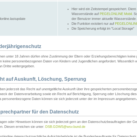
Hier wird ein Zeitstempel gespeichert. Dient
Wasserstände auf
PEGELONLINE Mobil
. S
lonline.lastupdate
der Benutzer immer aktuelle Wasserstände
Die Funktion existiert nur auf
PEGELONLINE
Die Speicherung erfolgt im "Local Storage"
derjährigenschutz
nen unter 18 Jahren dürfen ohne Zustimmung der Eltern oder Erziehungsberechtigten keine
n keine personenbezogenen Daten von Kindern und Jugendlichen angefordert. Wissentlich 
an Dritte weitergegeben.
ht auf Auskunft, Löschung, Sperrung
aben jederzeit das Recht auf unentgeltliche Auskunft über ihre gespeicherten personenbez
weck der Datenverarbeitung sowie ein Recht auf Berichtigung, Sperrung oder Löschung dies
 personenbezogene Daten können sie sich jederzeit unter der im Impressum angegebenen
prechpartner für den Datenschutz
ragen oder Hinweisen können sie sich jederzeit gern an den Datenschutzbeauftragten der Ge
n. Diesen erreichen sie unter:
DSB.GDWS@wsv.bund.de
ständige datenschutzrechtliche Aufsichtsbehörde ist die Bundesbeauftragte für Datenschutz u