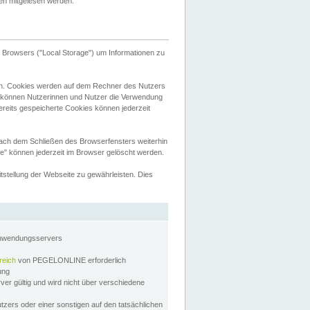
tten mitgelesen werden.
Browsers ("Local Storage") um Informationen zu
n. Cookies werden auf dem Rechner des Nutzers
 können Nutzerinnen und Nutzer die Verwendung
ereits gespeicherte Cookies können jederzeit
nach dem Schließen des Browserfensters weiterhin
e" können jederzeit im Browser gelöscht werden.
stellung der Webseite zu gewährleisten. Dies
Anwendungsservers
reich
von PEGELONLINE erforderlich
zung
rver gültig und wird nicht über verschiedene
utzers oder einer sonstigen auf den tatsächlichen