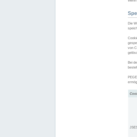
Wenn d
Spe
Die W
speic
Cooki
gespe
von C
gelös
Bei d
beste
PEGEL
ermögl
Coo
JSE