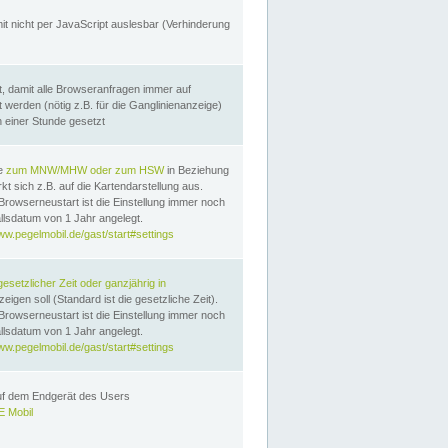
it nicht per JavaScript auslesbar (Verhinderung
, damit alle Browseranfragen immer auf
erden (nötig z.B. für die Ganglinienanzeige)
n einer Stunde gesetzt
te
zum MNW/MHW oder zum HSW
in Beziehung
t sich z.B. auf die Kartendarstellung aus.
Browserneustart ist die Einstellung immer noch
llsdatum von 1 Jahr angelegt.
ww.pegelmobil.de/gast/start#settings
gesetzlicher Zeit oder ganzjährig in
eigen soll (Standard ist die gesetzliche Zeit).
Browserneustart ist die Einstellung immer noch
llsdatum von 1 Jahr angelegt.
ww.pegelmobil.de/gast/start#settings
auf dem Endgerät des Users
 Mobil