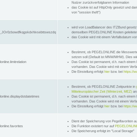
Nutzer zurückverfolgbaren Information
das Cookie ist auf HttpOnly gesetzt und dam
von "session theft")
wird von LoadBalancer des ITZBund gesetzt
JOr0zbowdfkqgskdxhlvsebttswszdq
demselben PEGELONLINE Knoten geleitetet w
das Cookie wird mit einem Verfallsdatum vo
Bestimmt, ob PEGELONLINE die Messwer
setzen soll (Default ist MNW/MHW). Dies wirk
online.limitrelation
Das Cookie ist permanent, d.h. nach einem 
vorhanden. Das Cookie wird mit einem Verfa
Die Einstellung erfolgt
hier
bzw. bei
https://w
Bestimmt, ob PEGELONLINE Zeitpunkte in
Mitteleuropäischer Zeit (Winterzeit, MEZ)
anz
lonline.displaydstdatetimes
Das Cookie ist permanent, d.h. nach einem 
vorhanden. Das Cookie wird mit einem Verfa
Die Einstellung erfolgt
hier
bzw. bei
https://w
Dient der Speicherung von Pegelfavoriten 
online.favorites
Die Funktion existiert nur auf
PEGELONLINE
Die Speicherung erfolgt im "Local Storage"