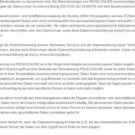
s Mediendienste zu bezeichnen sind. Die Dienstleistungen von PEGELONLINE berücksichtigen
egeln der Datenschutz-Grundverordnung (DS-GVO, EU 2016/679) und dem Bundesdatensc
asserstraßen- und Schifffahrtsverwaltung des Bundes (WSV, Herausgeber) und das ITZBund
nenbezogenen Daten sehr ernst und behandeln ihre personenbezogenen Daten vertraulich. W
 erheben und wie wir sie verwenden. Wir haben technische und organisatorische Maßnahmen g
zlichen Vorschriften über den Datenschutz sowie diese Datenschutzerklärung sowohl von uns
n.
ge der Weiterentwicklung unserer Webseiten, Services und der Implementierung neuer Techn
ssern, können auch Änderungen dieser Datenschutzerklärung erforderlich werden. Daher emp
schutzerklärung ab und zu erneut durchzulesen.
utzung von PEGELONLINE ist in der Regel ohne Angabe personenbezogener Daten möglich.
edem Nutzerzugriff auf eine Webseite der Dienstleistung PEGELONLINE sowie für jeden Dat
en in einer Protokolldatei pseudonymisiert gespeichert. Diese Daten sind nicht personenbez
statistisch ausgewertet, um Zugriffstrends zu erkennen und das Angebot entsprechend zu 
mit persönlichen Daten verknüpft und nicht an Dritte weitergegeben. Nach 60 Tagen werden d
ückverfolgung auf eine spezifische Person ist dann nicht mehr möglich.
Ausnahme innerhalb des Internetangebotes bildet die Eingabe persönlicher oder geschäftlic
 Daten durch den Nutzer erfolgt dabei ausdrücklich freiwillig. Die persönlichen Daten werden
asswortes erfolgt verschlüsselt und ist für keine Person im Klartext einsehbar. Nach Abmel
lichen oder geschäftlichen Daten unmittelbar gelöscht.
isen darauf hin, dass die Datenübertragung im Internet (z.B. bei der Kommunikation per E-Ma
loser Schutz der Daten vor dem Zugriff durch Dritte ist nicht möglich.