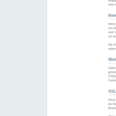
angeg
ohne i
New
Wenn 
uns d
sind.
sie ni
Die er
widerr
Wei
Daten,
gesetz
ITZBun
Zusti
SSL
Diese 
als S
Browse