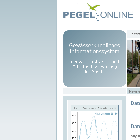
Start
Newsle
Dat
Elbe - Cuxhaven Steubenhöft
Dat
PEGEL