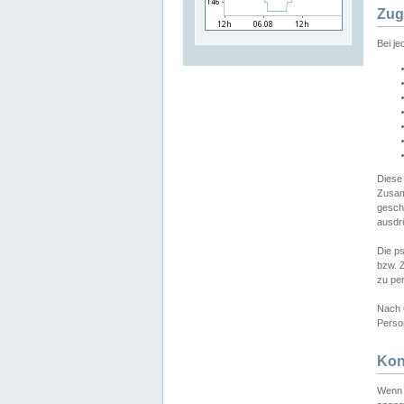
Zug
Bei j
Diese
Zusam
gesch
ausdrü
Die p
bzw. 
zu pe
Nach 
Person
Kon
Wenn 