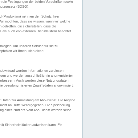
 die Festlegungen der beiden Vorschriften sowie
hutzgesetz (BDSG).
 (Produktion) nehmen den Schutz ihrer
ir möchten, dass sie wissen, wann wir welche
etroffen, die sicherstellen, dass die
 als auch von externen Dienstleistern beachtet
ologien, um unseren Service für sie zu
fehlen wir Ihnen, sich diese
endownload werden Informationen zu diesen
ogen und werden ausschließlich in anonymisierter
verbessern. Auch werden diese Nutzungsdaten
ie pseudonymisierten Zugriffsdaten anonymisiert.
her Daten zur Anmeldung am Abo-Dienst. Die Angabe
 nicht an Dritte weitergegeben. Die Speicherung
dung eines Nutzers vom Abo-Dienst werden seine
il) Sicherheitslücken aufweisen kann. Ein