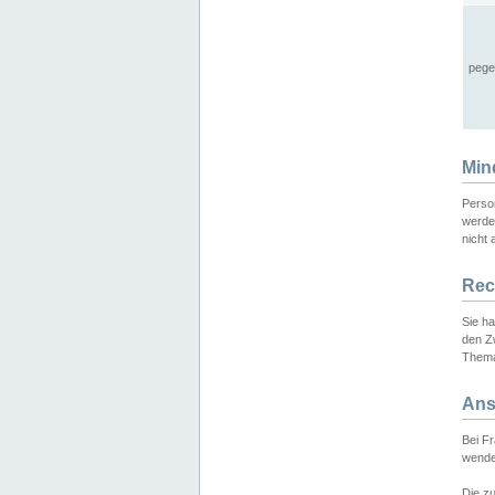
pege
Min
Perso
werde
nicht 
Rec
Sie h
den Z
Thema
Ans
Bei F
wende
Die zu