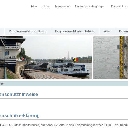
Hilfe
Links
Impressum
Nutzungsbedingungen
Datenschutz
Pegelauswahl über Karte
Pegelauswahl über Tabelle
Abo
Down
tter
enschutzhinweise
enschutzerklärung
ONLINE stellt Inhalte bereit, die nach § 2, Abs. 2 des Telemediengesetzes (TMG) als Teled