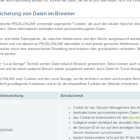
ie Verschlüsselung aktiviert ist, können die Daten, die sie an uns übermitteln, nicht von Dri
icherung von Daten im Browser
ebseite PEGELONLINE verwendet sogenannte "Cookies" als auch den lokalen Speicher des 
hern. Diese Informationen beinhalten keine personenbezogenen Daten.
es sind kleine Datenpakete, die zwischen Webbrowser und dem Server ausgetauscht werde
ichert und von diesem an PEGELONLINE übermittelt. In dem jeweils genutzten Webbrowser
ookies durch eine entsprechende Einstellung einschränken oder grundsätzlich verhindern. B
cht werden.
er "Local Storage" Technik werden Daten lokal im Browser gespeichert. Diese können auch 
hen und bei einem späteren Besuch wieder ausgelesen werden. Auch Daten im "Local Storag
ONLINE nutzt Cookies und den Local Storage, um die technisch sichere und korrekte Bereit
icht grundlegende Funktionen und ist für die einwandfreie Funktion der Website erforderlich.
kiebezeichung
Einsatzzweck
Cookie für das Session-Management des 
beinhaltet keine personenbezogenen Daten
das Cookie ist insbesondere für den
Abo-Be
Gültigkeit endet mit Ablauf der aktuellen Sit
die Session-ID ist nur auf dem jeweiligen Se
SSIONID
Server-Instanzen synchronisiert
basiert insbesondere nicht auf der IP des N