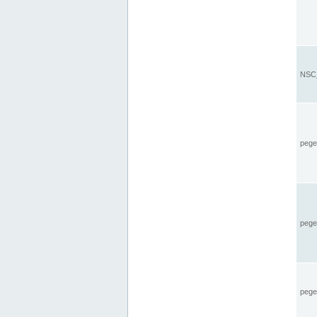
NSC_
pegel
pege
pegel