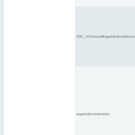
NSC_JOr0zbowdfkqgskdxhlvsebttsws
pegelonline.limitrelation