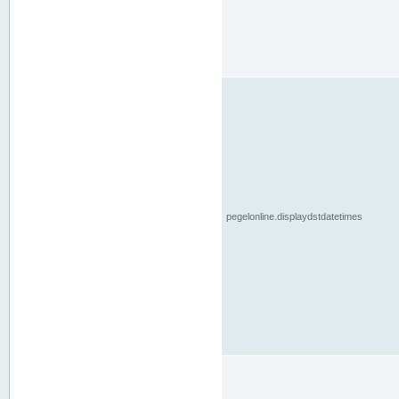
pegelonline.displaydstdatetimes