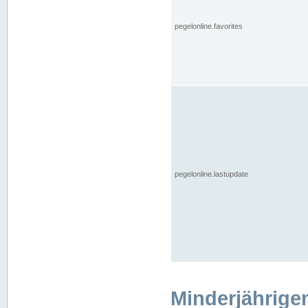
pegelonline.favorites
pegelonline.lastupdate
Minderjährige