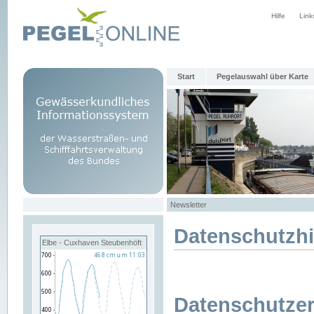
Hilfe
Link
Start
Pegelauswahl über Karte
Newsletter
Datenschutzh
Elbe - Cuxhaven Steubenhöft
Datenschutzer