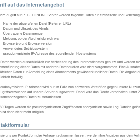
riff auf das Internetangebot
edem Zugriff auf PEGELONLINE Server werden folgende Daten für statistische und Sicherun
Name der abgerufenen Datei (Referrer URL)
Datum und Uhrzeit des Abrufs
Übertragene Datenmenge
Meldung, ob der Abruf erfolgreich war
Browsertyp und Browserversion
verwendetes Betriebssystem
pseudonymisierte IP-Adresse des zugreifenden Hostsystems
 Daten werden ausschließlich zur Verbesserung des Internetdienstes genutzt und werden ni
menführung dieser Daten mit anderen Datenquellen wird nicht vorgenommen. Eine Ausnahme 
äftlicher Daten zur Anmeldung eines Abonnements gewässerkundlicher Daten. Die Angabe die
cklich freiwillig.
seudonymisierte IP-Adresse wird nur im Falle von schweren Verstößen gegen unsere Nutzun
Zugriffsversuchen auf unsere Server ausgewertet. Dabei wird das Recht vorbehalten, unter Z
rsonenbezogenen Daten zu veranlassen.
60 Tagen werden die pseudonymisierten Zugriffsdaten anonymisiert sowie Log-Dateien gelösc
 ist dann nicht mehr möglich.
taktformular
sie uns per Kontaktformular Anfragen zukommen lassen, werden ihre Angaben aus dem Anfrag