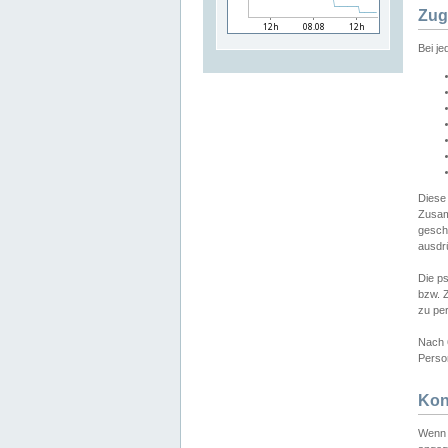
Zug
Bei j
Diese
Zusam
gesch
ausdrü
Die p
bzw. 
zu pe
Nach 
Person
Kon
Wenn 