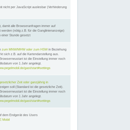
it nicht per JavaScript auslesbar (Verhinderung
, damit alle Browseranfragen immer auf
erden (nötig z.B. für die Ganglinienanzeige)
n einer Stunde gesetzt
te
zum MNW/MHW oder zum HSW
in Beziehung
t sich z.B. auf die Kartendarstellung aus.
Browserneustart ist die Einstellung immer noch
llsdatum von 1 Jahr angelegt.
ww.pegelmobil.de/gast/start#settings
gesetzlicher Zeit oder ganzjährig in
eigen soll (Standard ist die gesetzliche Zeit).
Browserneustart ist die Einstellung immer noch
llsdatum von 1 Jahr angelegt.
ww.pegelmobil.de/gast/start#settings
auf dem Endgerät des Users
 Mobil