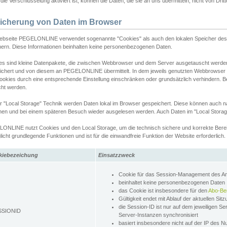
ie Verschlüsselung aktiviert ist, können die Daten, die sie an uns übermitteln, nicht von Dri
icherung von Daten im Browser
ebseite PEGELONLINE verwendet sogenannte "Cookies" als auch den lokalen Speicher des 
hern. Diese Informationen beinhalten keine personenbezogenen Daten.
es sind kleine Datenpakete, die zwischen Webbrowser und dem Server ausgetauscht werde
ichert und von diesem an PEGELONLINE übermittelt. In dem jeweils genutzten Webbrowser
ookies durch eine entsprechende Einstellung einschränken oder grundsätzlich verhindern. B
cht werden.
er "Local Storage" Technik werden Daten lokal im Browser gespeichert. Diese können auch 
hen und bei einem späteren Besuch wieder ausgelesen werden. Auch Daten im "Local Storag
ONLINE nutzt Cookies und den Local Storage, um die technisch sichere und korrekte Bereit
icht grundlegende Funktionen und ist für die einwandfreie Funktion der Website erforderlich.
kiebezeichung
Einsatzzweck
Cookie für das Session-Management des 
beinhaltet keine personenbezogenen Daten
das Cookie ist insbesondere für den
Abo-Be
Gültigkeit endet mit Ablauf der aktuellen Sit
die Session-ID ist nur auf dem jeweiligen Se
SSIONID
Server-Instanzen synchronisiert
basiert insbesondere nicht auf der IP des N