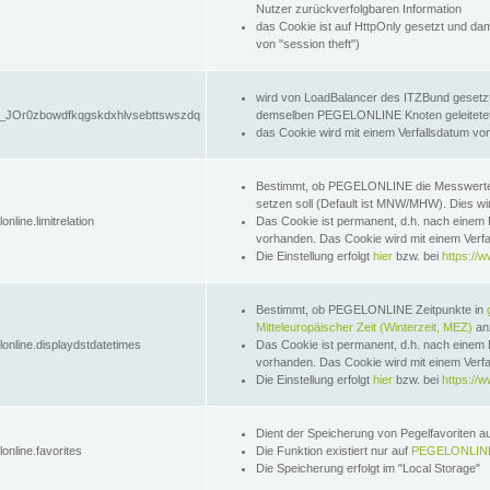
Nutzer zurückverfolgbaren Information
das Cookie ist auf HttpOnly gesetzt und dam
von "session theft")
wird von LoadBalancer des ITZBund gesetzt
JOr0zbowdfkqgskdxhlvsebttswszdq
demselben PEGELONLINE Knoten geleitetet w
das Cookie wird mit einem Verfallsdatum vo
Bestimmt, ob PEGELONLINE die Messwer
setzen soll (Default ist MNW/MHW). Dies wirk
online.limitrelation
Das Cookie ist permanent, d.h. nach einem 
vorhanden. Das Cookie wird mit einem Verfa
Die Einstellung erfolgt
hier
bzw. bei
https://w
Bestimmt, ob PEGELONLINE Zeitpunkte in
Mitteleuropäischer Zeit (Winterzeit, MEZ)
anz
lonline.displaydstdatetimes
Das Cookie ist permanent, d.h. nach einem 
vorhanden. Das Cookie wird mit einem Verfa
Die Einstellung erfolgt
hier
bzw. bei
https://w
Dient der Speicherung von Pegelfavoriten 
online.favorites
Die Funktion existiert nur auf
PEGELONLINE
Die Speicherung erfolgt im "Local Storage"