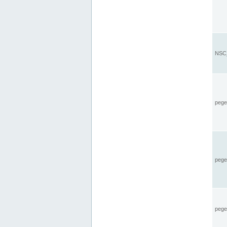
NSC_
pegel
pege
pegel