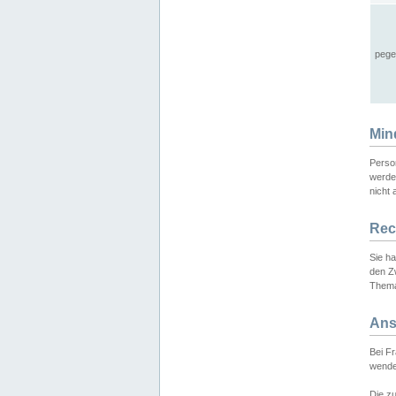
pege
Min
Perso
werde
nicht 
Rec
Sie h
den Z
Thema
Ans
Bei F
wende
Die zu