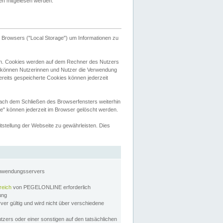
tten mitgelesen werden.
Browsers ("Local Storage") um Informationen zu
n. Cookies werden auf dem Rechner des Nutzers
 können Nutzerinnen und Nutzer die Verwendung
ereits gespeicherte Cookies können jederzeit
nach dem Schließen des Browserfensters weiterhin
e" können jederzeit im Browser gelöscht werden.
stellung der Webseite zu gewährleisten. Dies
Anwendungsservers
reich
von PEGELONLINE erforderlich
zung
rver gültig und wird nicht über verschiedene
utzers oder einer sonstigen auf den tatsächlichen