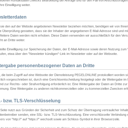
ebenen Kontaktdaten zwecks Bearbeitung der Anfrage und für den Fall von Anschlussfragen b
hre Einwilligung weiter.
sletterdaten
sie den auf der Website angebotenen Newsletter beziehen möchten, benötigen wir von Ihnen
ie Überprüfung gestatten, dass sie der Inhaber der angegebenen E-Mail-Adresse sind und m
 Weitere Daten werden nicht erhoben. Diese Daten verwenden wir ausschließlich für den Ver
cht an Dritte weiter.
teilte Einwilligung zur Speicherung der Daten, der E-Mail-Adresse sowie deren Nutzung zum
ufen, etwa über den "Newsletter kündigen"-Link im Newsletter oder auf der Webseite.
tergabe personenbezogener Daten an Dritte
 die beim Zugriff auf eine Webseite der Dienstleistung PEGELONLINE protokolliert worden sind
lich vorgeschrieben ist, durch eine Gerichtsentscheidung festgelegt oder die Weitergabe im Fa
d zur Rechts- oder Strafverfolgung erforderlich ist. Eine Weitergabe der Daten an Dritte zur 
mmung. Eine Weitergabe zu anderen nichtkommerziellen oder zu kommerziellen Zwecken erfol
- bzw. TLS-Verschlüsselung
Seite nutzt aus Gründen der Sicherheit und zum Schutz der Übertragung vertraulicher Inhalte
eitenbetreiber senden, eine SSL- bzw. TLS-Verschlüsselung. Eine verschlüsselte Verbindung 
rs von "http://" auf "https://" wechselt sowie am Schloss-Symbol in ihrer Browserzeile.