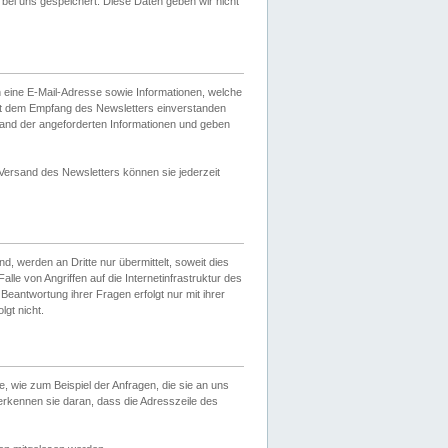
ei uns gespeichert. Diese Daten geben wir nicht
 eine E-Mail-Adresse sowie Informationen, welche
it dem Empfang des Newsletters einverstanden
sand der angeforderten Informationen und geben
 Versand des Newsletters können sie jederzeit
, werden an Dritte nur übermittelt, soweit dies
lle von Angriffen auf die Internetinfrastruktur des
Beantwortung ihrer Fragen erfolgt nur mit ihrer
gt nicht.
, wie zum Beispiel der Anfragen, die sie an uns
erkennen sie daran, dass die Adresszeile des