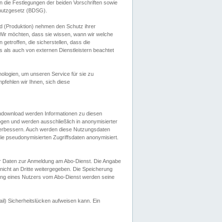
 die Festlegungen der beiden Vorschriften sowie
hutzgesetz (BDSG).
 (Produktion) nehmen den Schutz ihrer
ir möchten, dass sie wissen, wann wir welche
etroffen, die sicherstellen, dass die
 als auch von externen Dienstleistern beachtet
ologien, um unseren Service für sie zu
fehlen wir Ihnen, sich diese
endownload werden Informationen zu diesen
ogen und werden ausschließlich in anonymisierter
verbessern. Auch werden diese Nutzungsdaten
ie pseudonymisierten Zugriffsdaten anonymisiert.
her Daten zur Anmeldung am Abo-Dienst. Die Angabe
 nicht an Dritte weitergegeben. Die Speicherung
dung eines Nutzers vom Abo-Dienst werden seine
il) Sicherheitslücken aufweisen kann. Ein