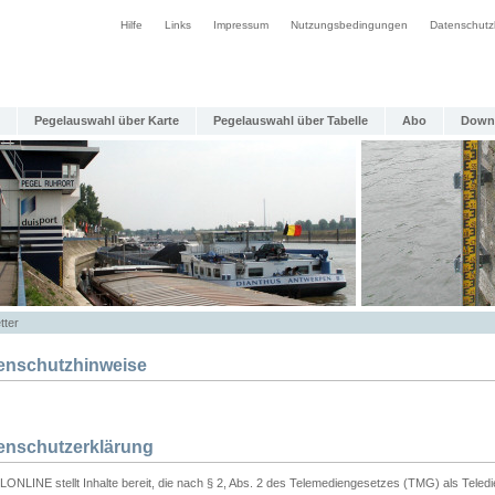
Hilfe
Links
Impressum
Nutzungsbedingungen
Datenschutz
Pegelauswahl über Karte
Pegelauswahl über Tabelle
Abo
Down
tter
enschutzhinweise
enschutzerklärung
ONLINE stellt Inhalte bereit, die nach § 2, Abs. 2 des Telemediengesetzes (TMG) als Teled