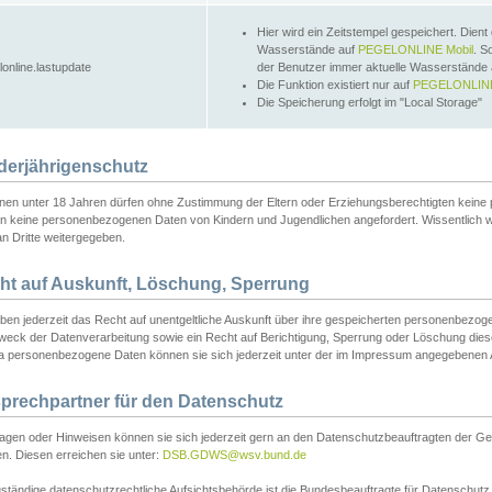
Hier wird ein Zeitstempel gespeichert. Dient
Wasserstände auf
PEGELONLINE Mobil
. S
lonline.lastupdate
der Benutzer immer aktuelle Wasserstände
Die Funktion existiert nur auf
PEGELONLINE
Die Speicherung erfolgt im "Local Storage"
derjährigenschutz
nen unter 18 Jahren dürfen ohne Zustimmung der Eltern oder Erziehungsberechtigten keine
n keine personenbezogenen Daten von Kindern und Jugendlichen angefordert. Wissentlich 
an Dritte weitergegeben.
ht auf Auskunft, Löschung, Sperrung
aben jederzeit das Recht auf unentgeltliche Auskunft über ihre gespeicherten personenbez
weck der Datenverarbeitung sowie ein Recht auf Berichtigung, Sperrung oder Löschung dies
 personenbezogene Daten können sie sich jederzeit unter der im Impressum angegebenen
prechpartner für den Datenschutz
ragen oder Hinweisen können sie sich jederzeit gern an den Datenschutzbeauftragten der Ge
n. Diesen erreichen sie unter:
DSB.GDWS@wsv.bund.de
ständige datenschutzrechtliche Aufsichtsbehörde ist die Bundesbeauftragte für Datenschutz u