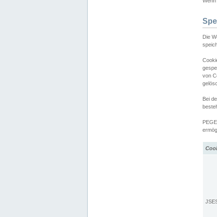
Wenn d
Spe
Die W
speic
Cooki
gespe
von C
gelös
Bei d
beste
PEGEL
ermögl
Coo
JSE