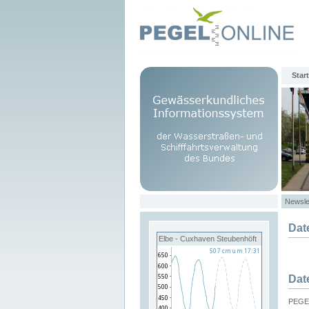
Start
Newsle
Dat
Elbe - Cuxhaven Steubenhöft
Dat
PEGEL