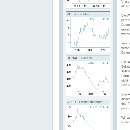
VI al
die R
RHEIN - Koblenz
Die W
perso
Daten
geset
werde
Im Zu
verbe
Daten
DONAU - Passau
Die N
Bei j
Aktion
Form 
nicht 
Eine R
Eine 
dieser
ODER - Eisenhüttenstadt
des P
persön
Wir we
lücken