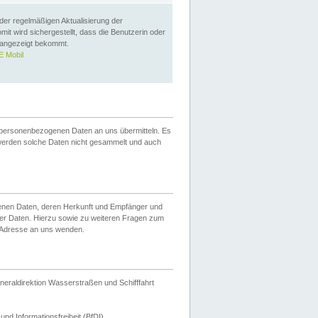
 der regelmäßigen Aktualisierung der
omit wird sichergestellt, dass die Benutzerin oder
 angezeigt bekommt.
 Mobil
 personenbezogenen Daten an uns übermitteln. Es
werden solche Daten nicht gesammelt und auch
ogenen Daten, deren Herkunft und Empfänger und
er Daten. Hierzu sowie zu weiteren Fragen zum
 Adresse an uns wenden.
neraldirektion Wasserstraßen und Schifffahrt
nd Informationsfreiheit (BfDI).