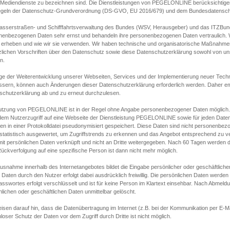
s Mediendienste zu bezeichnen sind. Die Dienstleistungen von PEGELONLINE berücksichtigen
egeln der Datenschutz-Grundverordnung (DS-GVO, EU 2016/679) und dem Bundesdatensc
asserstraßen- und Schifffahrtsverwaltung des Bundes (WSV, Herausgeber) und das ITZBund
nenbezogenen Daten sehr ernst und behandeln ihre personenbezogenen Daten vertraulich. W
 erheben und wie wir sie verwenden. Wir haben technische und organisatorische Maßnahmen g
zlichen Vorschriften über den Datenschutz sowie diese Datenschutzerklärung sowohl von uns
n.
ge der Weiterentwicklung unserer Webseiten, Services und der Implementierung neuer Techn
ssern, können auch Änderungen dieser Datenschutzerklärung erforderlich werden. Daher emp
schutzerklärung ab und zu erneut durchzulesen.
utzung von PEGELONLINE ist in der Regel ohne Angabe personenbezogener Daten möglich.
edem Nutzerzugriff auf eine Webseite der Dienstleistung PEGELONLINE sowie für jeden Dat
en in einer Protokolldatei pseudonymisiert gespeichert. Diese Daten sind nicht personenbez
statistisch ausgewertet, um Zugriffstrends zu erkennen und das Angebot entsprechend zu 
mit persönlichen Daten verknüpft und nicht an Dritte weitergegeben. Nach 60 Tagen werden d
ückverfolgung auf eine spezifische Person ist dann nicht mehr möglich.
Ausnahme innerhalb des Internetangebotes bildet die Eingabe persönlicher oder geschäftlic
 Daten durch den Nutzer erfolgt dabei ausdrücklich freiwillig. Die persönlichen Daten werden
asswortes erfolgt verschlüsselt und ist für keine Person im Klartext einsehbar. Nach Abmel
lichen oder geschäftlichen Daten unmittelbar gelöscht.
isen darauf hin, dass die Datenübertragung im Internet (z.B. bei der Kommunikation per E-Ma
loser Schutz der Daten vor dem Zugriff durch Dritte ist nicht möglich.