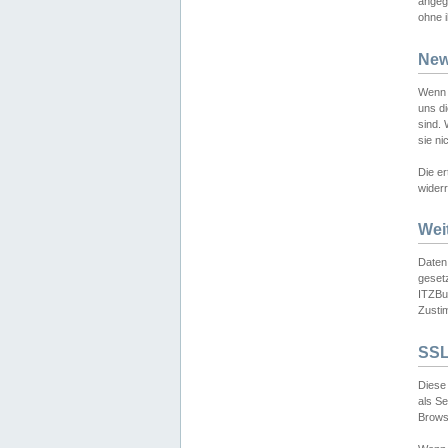
angeg
ohne i
New
Wenn 
uns d
sind.
sie ni
Die er
widerr
Wei
Daten,
gesetz
ITZBun
Zusti
SSL
Diese 
als S
Browse