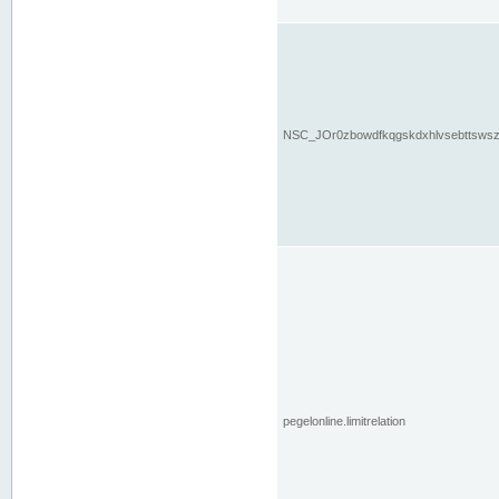
NSC_JOr0zbowdfkqgskdxhlvsebttsws
pegelonline.limitrelation