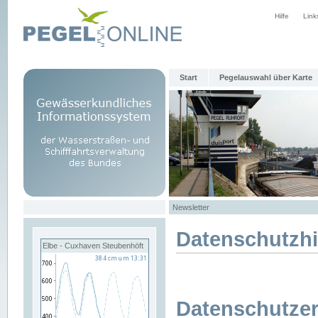
Hilfe
Link
Start
Pegelauswahl über Karte
Newsletter
Datenschutzh
Elbe - Cuxhaven Steubenhöft
Datenschutzer