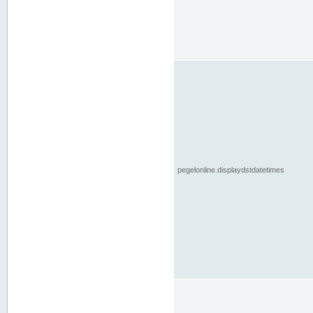
pegelonline.displaydstdatetimes