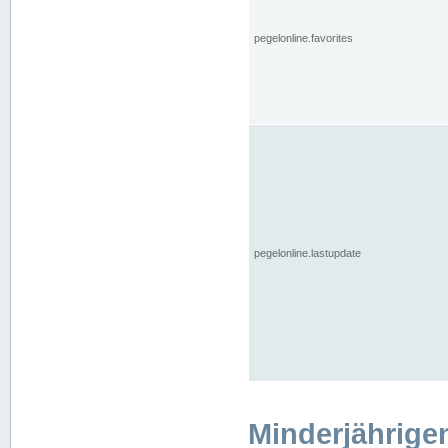
pegelonline.favorites
pegelonline.lastupdate
Minderjährige