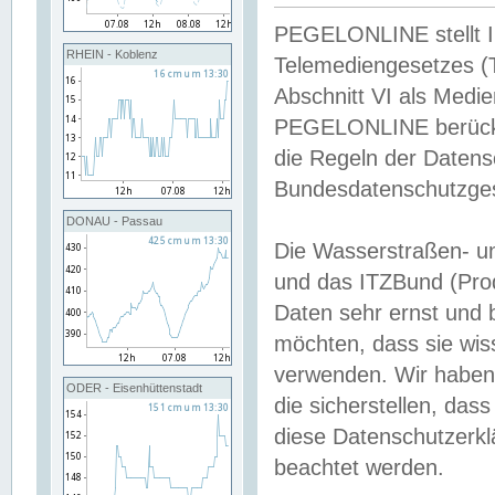
PEGELONLINE stellt Inh
RHEIN - Koblenz
Telemediengesetzes (
Abschnitt VI als Medie
PEGELONLINE berücksi
die Regeln der Date
Bundesdatenschutzge
DONAU - Passau
Die Wasserstraßen- u
und das ITZBund (Pro
Daten sehr ernst und 
möchten, dass sie wis
verwenden. Wir haben
ODER - Eisenhüttenstadt
die sicherstellen, das
diese Datenschutzerkl
beachtet werden.