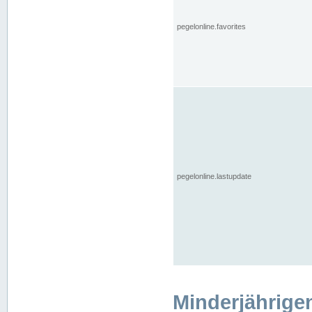
pegelonline.favorites
pegelonline.lastupdate
Minderjährige