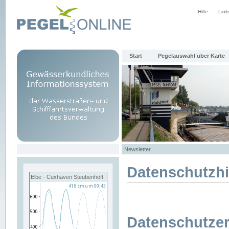
Hilfe
Link
Start
Pegelauswahl über Karte
Newsletter
Datenschutzh
Elbe - Cuxhaven Steubenhöft
Datenschutzer