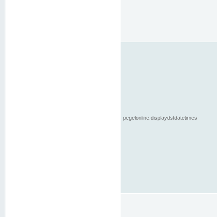
pegelonline.displaydstdatetimes