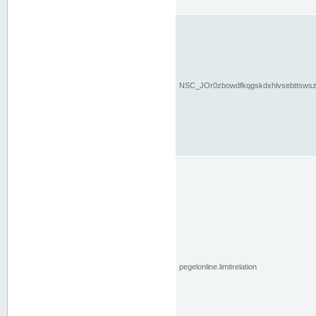
NSC_JOr0zbowdfkqgskdxhlvsebttsws
pegelonline.limitrelation