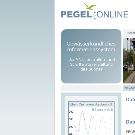
Start
Newsle
Dat
Elbe - Cuxhaven Steubenhöft
Dat
PEGEL