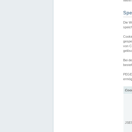
Wenn d
Spe
Die W
speic
Cooki
gespe
von C
gelös
Bei d
beste
PEGEL
ermögl
Coo
JSE