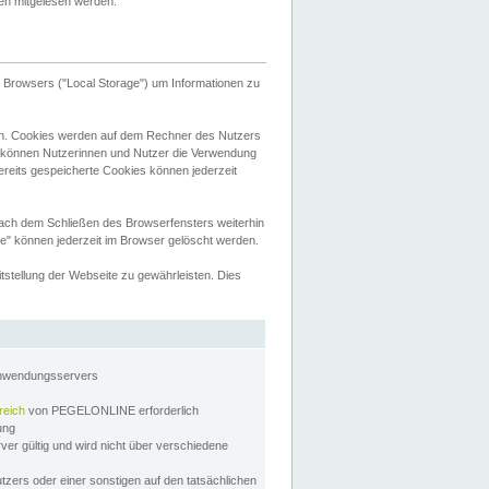
tten mitgelesen werden.
Browsers ("Local Storage") um Informationen zu
n. Cookies werden auf dem Rechner des Nutzers
 können Nutzerinnen und Nutzer die Verwendung
ereits gespeicherte Cookies können jederzeit
nach dem Schließen des Browserfensters weiterhin
e" können jederzeit im Browser gelöscht werden.
stellung der Webseite zu gewährleisten. Dies
Anwendungsservers
reich
von PEGELONLINE erforderlich
zung
rver gültig und wird nicht über verschiedene
utzers oder einer sonstigen auf den tatsächlichen