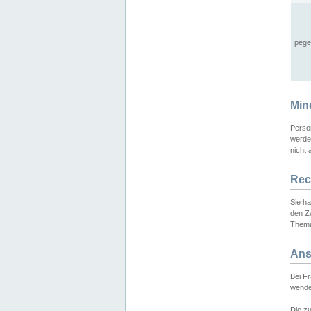
pege
Min
Perso
werde
nicht 
Rec
Sie h
den Z
Thema
Ans
Bei F
wende
Die zu