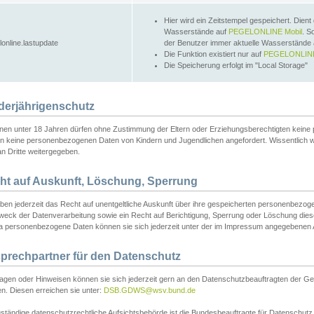
Hier wird ein Zeitstempel gespeichert. Dient
Wasserstände auf
PEGELONLINE Mobil
. S
lonline.lastupdate
der Benutzer immer aktuelle Wasserstände
Die Funktion existiert nur auf
PEGELONLINE
Die Speicherung erfolgt im "Local Storage"
derjährigenschutz
nen unter 18 Jahren dürfen ohne Zustimmung der Eltern oder Erziehungsberechtigten keine
n keine personenbezogenen Daten von Kindern und Jugendlichen angefordert. Wissentlich 
an Dritte weitergegeben.
ht auf Auskunft, Löschung, Sperrung
aben jederzeit das Recht auf unentgeltliche Auskunft über ihre gespeicherten personenbez
weck der Datenverarbeitung sowie ein Recht auf Berichtigung, Sperrung oder Löschung dies
 personenbezogene Daten können sie sich jederzeit unter der im Impressum angegebenen
prechpartner für den Datenschutz
ragen oder Hinweisen können sie sich jederzeit gern an den Datenschutzbeauftragten der Ge
n. Diesen erreichen sie unter:
DSB.GDWS@wsv.bund.de
ständige datenschutzrechtliche Aufsichtsbehörde ist die Bundesbeauftragte für Datenschutz u