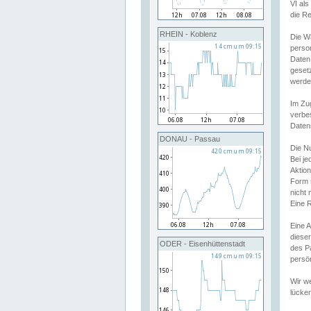
VI al
die R
RHEIN - Koblenz
Die W
perso
Daten
geset
werde
Im Zu
verbe
Daten
DONAU - Passau
Die N
Bei j
Aktion
Form 
nicht 
Eine R
Eine 
dieser
ODER - Eisenhüttenstadt
des P
persön
Wir we
lücken