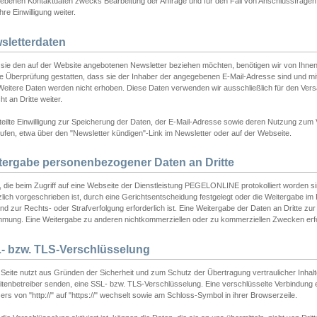
ebenen Kontaktdaten zwecks Bearbeitung der Anfrage und für den Fall von Anschlussfragen b
hre Einwilligung weiter.
sletterdaten
sie den auf der Website angebotenen Newsletter beziehen möchten, benötigen wir von Ihnen
ie Überprüfung gestatten, dass sie der Inhaber der angegebenen E-Mail-Adresse sind und m
 Weitere Daten werden nicht erhoben. Diese Daten verwenden wir ausschließlich für den Ver
cht an Dritte weiter.
teilte Einwilligung zur Speicherung der Daten, der E-Mail-Adresse sowie deren Nutzung zum
ufen, etwa über den "Newsletter kündigen"-Link im Newsletter oder auf der Webseite.
tergabe personenbezogener Daten an Dritte
 die beim Zugriff auf eine Webseite der Dienstleistung PEGELONLINE protokolliert worden sind
lich vorgeschrieben ist, durch eine Gerichtsentscheidung festgelegt oder die Weitergabe im Fa
d zur Rechts- oder Strafverfolgung erforderlich ist. Eine Weitergabe der Daten an Dritte zur 
mmung. Eine Weitergabe zu anderen nichtkommerziellen oder zu kommerziellen Zwecken erfol
- bzw. TLS-Verschlüsselung
Seite nutzt aus Gründen der Sicherheit und zum Schutz der Übertragung vertraulicher Inhalte
eitenbetreiber senden, eine SSL- bzw. TLS-Verschlüsselung. Eine verschlüsselte Verbindung 
rs von "http://" auf "https://" wechselt sowie am Schloss-Symbol in ihrer Browserzeile.