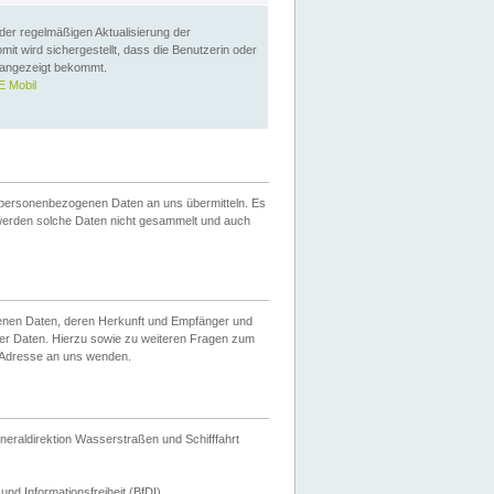
 der regelmäßigen Aktualisierung der
omit wird sichergestellt, dass die Benutzerin oder
 angezeigt bekommt.
 Mobil
 personenbezogenen Daten an uns übermitteln. Es
werden solche Daten nicht gesammelt und auch
ogenen Daten, deren Herkunft und Empfänger und
er Daten. Hierzu sowie zu weiteren Fragen zum
 Adresse an uns wenden.
neraldirektion Wasserstraßen und Schifffahrt
nd Informationsfreiheit (BfDI).