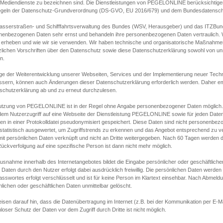
s Mediendienste zu bezeichnen sind. Die Dienstleistungen von PEGELONLINE berücksichtigen
egeln der Datenschutz-Grundverordnung (DS-GVO, EU 2016/679) und dem Bundesdatensc
asserstraßen- und Schifffahrtsverwaltung des Bundes (WSV, Herausgeber) und das ITZBund
nenbezogenen Daten sehr ernst und behandeln ihre personenbezogenen Daten vertraulich. W
 erheben und wie wir sie verwenden. Wir haben technische und organisatorische Maßnahmen g
zlichen Vorschriften über den Datenschutz sowie diese Datenschutzerklärung sowohl von uns
n.
ge der Weiterentwicklung unserer Webseiten, Services und der Implementierung neuer Techn
ssern, können auch Änderungen dieser Datenschutzerklärung erforderlich werden. Daher emp
schutzerklärung ab und zu erneut durchzulesen.
utzung von PEGELONLINE ist in der Regel ohne Angabe personenbezogener Daten möglich.
edem Nutzerzugriff auf eine Webseite der Dienstleistung PEGELONLINE sowie für jeden Dat
en in einer Protokolldatei pseudonymisiert gespeichert. Diese Daten sind nicht personenbez
statistisch ausgewertet, um Zugriffstrends zu erkennen und das Angebot entsprechend zu 
mit persönlichen Daten verknüpft und nicht an Dritte weitergegeben. Nach 60 Tagen werden d
ückverfolgung auf eine spezifische Person ist dann nicht mehr möglich.
Ausnahme innerhalb des Internetangebotes bildet die Eingabe persönlicher oder geschäftlic
 Daten durch den Nutzer erfolgt dabei ausdrücklich freiwillig. Die persönlichen Daten werden
asswortes erfolgt verschlüsselt und ist für keine Person im Klartext einsehbar. Nach Abmel
lichen oder geschäftlichen Daten unmittelbar gelöscht.
isen darauf hin, dass die Datenübertragung im Internet (z.B. bei der Kommunikation per E-Ma
loser Schutz der Daten vor dem Zugriff durch Dritte ist nicht möglich.