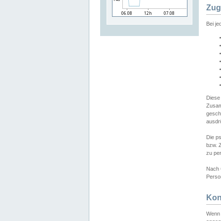
Zug
Bei j
Diese
Zusam
gesch
ausdrü
Die p
bzw. 
zu pe
Nach 
Person
Kon
Wenn 