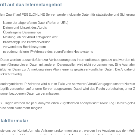
riff auf das Internetangebot
edem Zugriff auf PEGELONLINE Server werden folgende Daten für statistische und Sicherun
Name der abgerufenen Datei (Referrer URL)
Datum und Uhrzeit des Abrufs
Übertragene Datenmenge
Meldung, ob der Abruf erfolgreich war
Browsertyp und Browserversion
verwendetes Betriebssystem
pseudonymisierte IP-Adresse des zugreifenden Hostsystems
 Daten werden ausschließlich zur Verbesserung des Internetdienstes genutzt und werden ni
menführung dieser Daten mit anderen Datenquellen wird nicht vorgenommen. Eine Ausnahme 
äftlicher Daten zur Anmeldung eines Abonnements gewässerkundlicher Daten. Die Angabe die
cklich freiwillig.
seudonymisierte IP-Adresse wird nur im Falle von schweren Verstößen gegen unsere Nutzun
Zugriffsversuchen auf unsere Server ausgewertet. Dabei wird das Recht vorbehalten, unter Z
rsonenbezogenen Daten zu veranlassen.
60 Tagen werden die pseudonymisierten Zugriffsdaten anonymisiert sowie Log-Dateien gelösc
 ist dann nicht mehr möglich.
taktformular
sie uns per Kontaktformular Anfragen zukommen lassen, werden ihre Angaben aus dem Anfrag