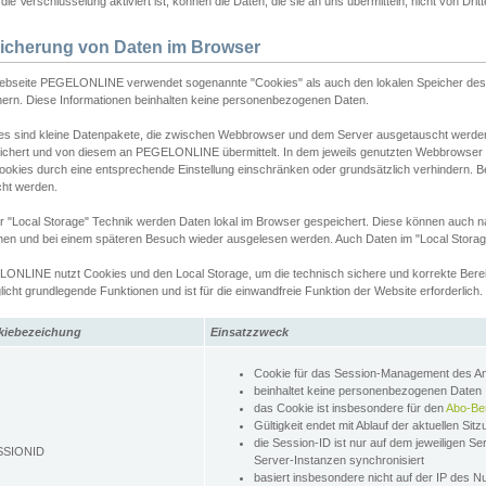
ie Verschlüsselung aktiviert ist, können die Daten, die sie an uns übermitteln, nicht von Dri
icherung von Daten im Browser
ebseite PEGELONLINE verwendet sogenannte "Cookies" als auch den lokalen Speicher des 
hern. Diese Informationen beinhalten keine personenbezogenen Daten.
es sind kleine Datenpakete, die zwischen Webbrowser und dem Server ausgetauscht werde
ichert und von diesem an PEGELONLINE übermittelt. In dem jeweils genutzten Webbrowser
ookies durch eine entsprechende Einstellung einschränken oder grundsätzlich verhindern. B
cht werden.
er "Local Storage" Technik werden Daten lokal im Browser gespeichert. Diese können auch 
hen und bei einem späteren Besuch wieder ausgelesen werden. Auch Daten im "Local Storag
ONLINE nutzt Cookies und den Local Storage, um die technisch sichere und korrekte Bereit
icht grundlegende Funktionen und ist für die einwandfreie Funktion der Website erforderlich.
kiebezeichung
Einsatzzweck
Cookie für das Session-Management des 
beinhaltet keine personenbezogenen Daten
das Cookie ist insbesondere für den
Abo-Be
Gültigkeit endet mit Ablauf der aktuellen Sit
die Session-ID ist nur auf dem jeweiligen Se
SSIONID
Server-Instanzen synchronisiert
basiert insbesondere nicht auf der IP des N