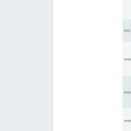
NSC_
pegel
pege
pegel