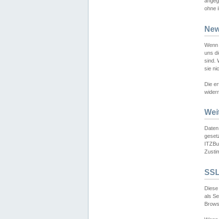
angeg
ohne i
New
Wenn 
uns d
sind.
sie ni
Die er
widerr
Wei
Daten,
gesetz
ITZBun
Zusti
SSL
Diese 
als S
Browse