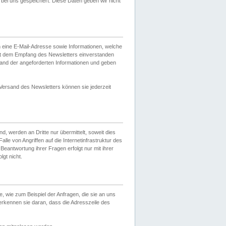
ei uns gespeichert. Diese Daten geben wir nicht
 eine E-Mail-Adresse sowie Informationen, welche
it dem Empfang des Newsletters einverstanden
sand der angeforderten Informationen und geben
 Versand des Newsletters können sie jederzeit
, werden an Dritte nur übermittelt, soweit dies
lle von Angriffen auf die Internetinfrastruktur des
Beantwortung ihrer Fragen erfolgt nur mit ihrer
gt nicht.
, wie zum Beispiel der Anfragen, die sie an uns
erkennen sie daran, dass die Adresszeile des