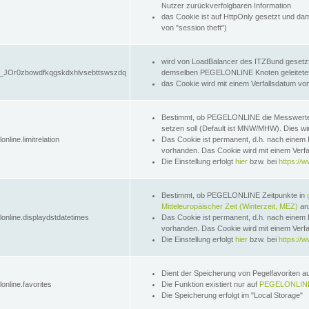
Nutzer zurückverfolgbaren Information
das Cookie ist auf HttpOnly gesetzt und dam
von "session theft")
wird von LoadBalancer des ITZBund gesetzt
JOr0zbowdfkqgskdxhlvsebttswszdq
demselben PEGELONLINE Knoten geleitetet w
das Cookie wird mit einem Verfallsdatum vo
Bestimmt, ob PEGELONLINE die Messwer
setzen soll (Default ist MNW/MHW). Dies wirk
online.limitrelation
Das Cookie ist permanent, d.h. nach einem 
vorhanden. Das Cookie wird mit einem Verfa
Die Einstellung erfolgt
hier
bzw. bei
https://w
Bestimmt, ob PEGELONLINE Zeitpunkte in
Mitteleuropäischer Zeit (Winterzeit, MEZ)
anz
lonline.displaydstdatetimes
Das Cookie ist permanent, d.h. nach einem 
vorhanden. Das Cookie wird mit einem Verfa
Die Einstellung erfolgt
hier
bzw. bei
https://w
Dient der Speicherung von Pegelfavoriten 
online.favorites
Die Funktion existiert nur auf
PEGELONLINE
Die Speicherung erfolgt im "Local Storage"