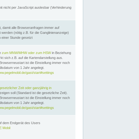
it nicht per JavaScript auslesbar (Verhinderung
, damit alle Browseranfragen immer auf
erden (nötig z.B. für die Ganglinienanzeige)
n einer Stunde gesetzt
te
zum MNW/MHW oder zum HSW
in Beziehung
t sich z.B. auf die Kartendarstellung aus.
Browserneustart ist die Einstellung immer noch
llsdatum von 1 Jahr angelegt.
ww.pegelmobil.de/gast/start#settings
gesetzlicher Zeit oder ganzjährig in
eigen soll (Standard ist die gesetzliche Zeit).
Browserneustart ist die Einstellung immer noch
llsdatum von 1 Jahr angelegt.
ww.pegelmobil.de/gast/start#settings
auf dem Endgerät des Users
 Mobil