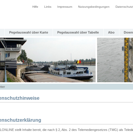
Hilfe
Links
Impressum
Nutzungsbedingungen
Datenschutz
Pegelauswahl über Karte
Pegelauswahl über Tabelle
Abo
Down
tter
enschutzhinweise
enschutzerklärung
ONLINE stellt Inhalte bereit, die nach § 2, Abs. 2 des Telemediengesetzes (TMG) als Teled