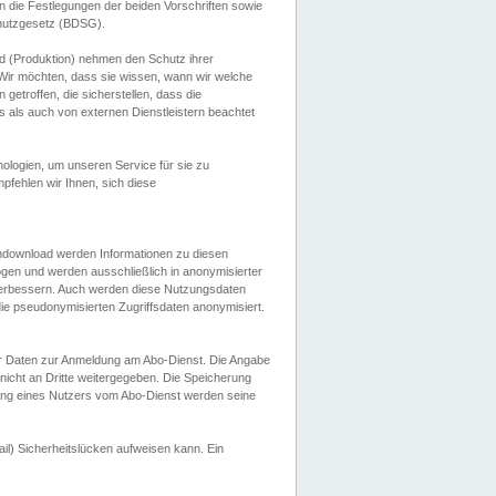
 die Festlegungen der beiden Vorschriften sowie
hutzgesetz (BDSG).
 (Produktion) nehmen den Schutz ihrer
ir möchten, dass sie wissen, wann wir welche
etroffen, die sicherstellen, dass die
 als auch von externen Dienstleistern beachtet
ologien, um unseren Service für sie zu
fehlen wir Ihnen, sich diese
endownload werden Informationen zu diesen
ogen und werden ausschließlich in anonymisierter
verbessern. Auch werden diese Nutzungsdaten
ie pseudonymisierten Zugriffsdaten anonymisiert.
her Daten zur Anmeldung am Abo-Dienst. Die Angabe
 nicht an Dritte weitergegeben. Die Speicherung
dung eines Nutzers vom Abo-Dienst werden seine
il) Sicherheitslücken aufweisen kann. Ein