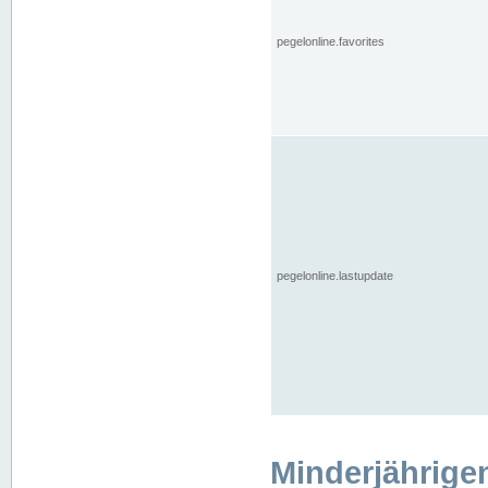
pegelonline.favorites
pegelonline.lastupdate
Minderjährige