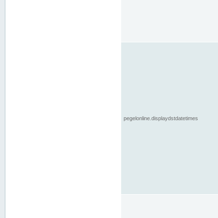
pegelonline.displaydstdatetimes