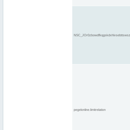
NSC_JOr0zbowdfkqgskdxhlvsebttsws
pegelonline.limitrelation