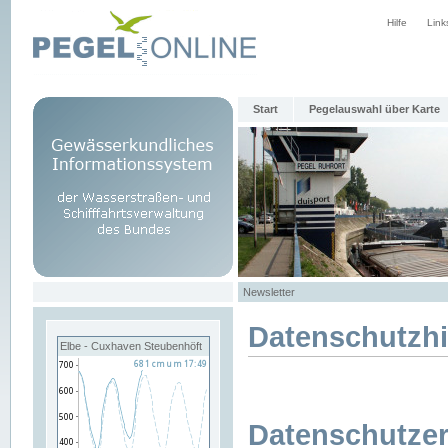
Hilfe
Link
Start
Pegelauswahl über Karte
Newsletter
Datenschutzh
Elbe - Cuxhaven Steubenhöft
Datenschutzer