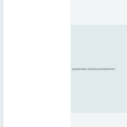
pegelonline.displaydstdatetimes