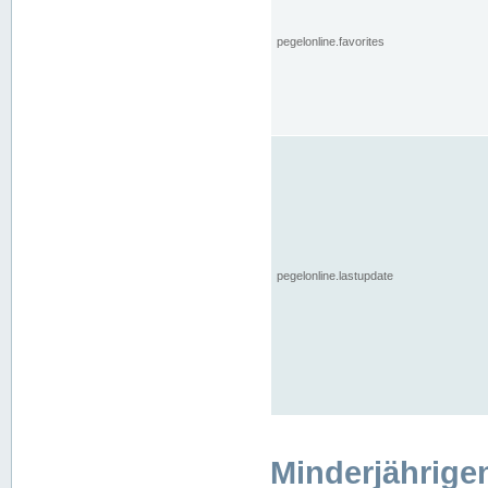
pegelonline.favorites
pegelonline.lastupdate
Minderjährige