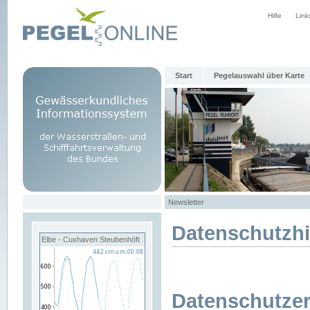
Hilfe
Link
Start
Pegelauswahl über Karte
Newsletter
Datenschutzh
Elbe - Cuxhaven Steubenhöft
Datenschutzer