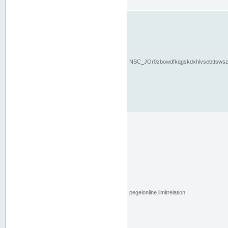
NSC_JOr0zbowdfkqgskdxhlvsebttsws
pegelonline.limitrelation