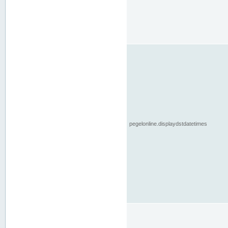
pegelonline.displaydstdatetimes