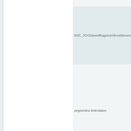
NSC_JOr0zbowdfkqgskdxhlvsebttsws
pegelonline.limitrelation