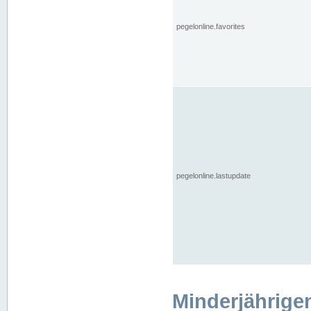
pegelonline.favorites
pegelonline.lastupdate
Minderjährige