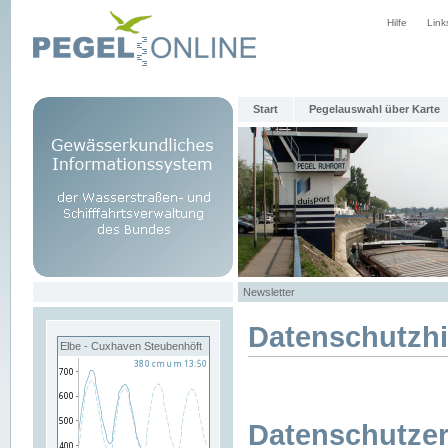
Hilfe
Link
Start
Pegelauswahl über Karte
Newsletter
Datenschutzh
Elbe - Cuxhaven Steubenhöft
Datenschutzer