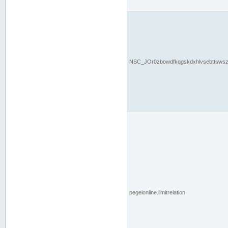
NSC_JOr0zbowdfkqgskdxhlvsebttsws
pegelonline.limitrelation