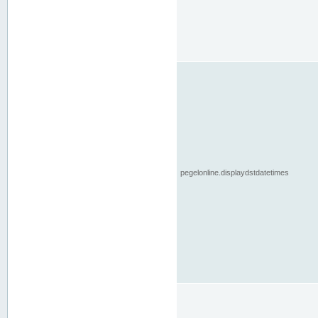
pegelonline.displaydstdatetimes