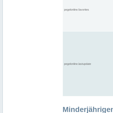
pegelonline.favorites
pegelonline.lastupdate
Minderjährige