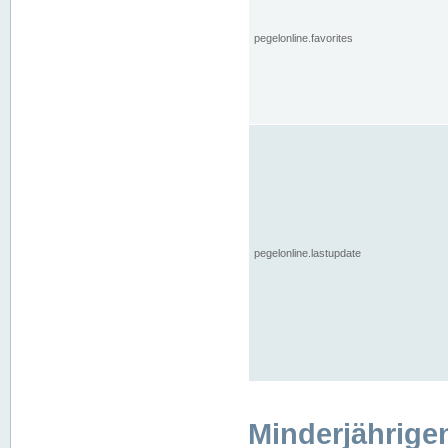
pegelonline.favorites
pegelonline.lastupdate
Minderjährige