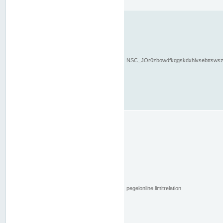
NSC_JOr0zbowdfkqgskdxhlvsebttsws
pegelonline.limitrelation