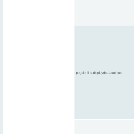
pegelonline.displaydstdatetimes