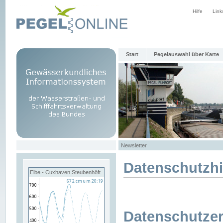
Hilfe
Link
Start
Pegelauswahl über Karte
Newsletter
Datenschutzh
Elbe - Cuxhaven Steubenhöft
Datenschutzer