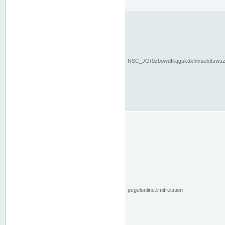
NSC_JOr0zbowdfkqgskdxhlvsebttsws
pegelonline.limitrelation