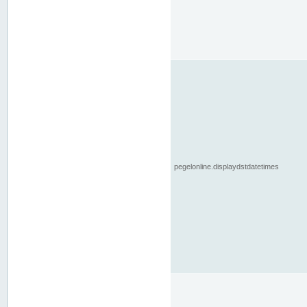
pegelonline.displaydstdatetimes