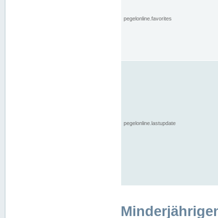
pegelonline.favorites
pegelonline.lastupdate
Minderjährige