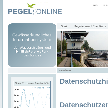
Hilfe
Link
Start
Pegelauswahl über Karte
Newsletter
Datenschutzh
Elbe - Cuxhaven Steubenhöft
Datenschutzer