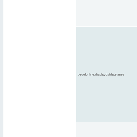
pegelonline.displaydstdatetimes