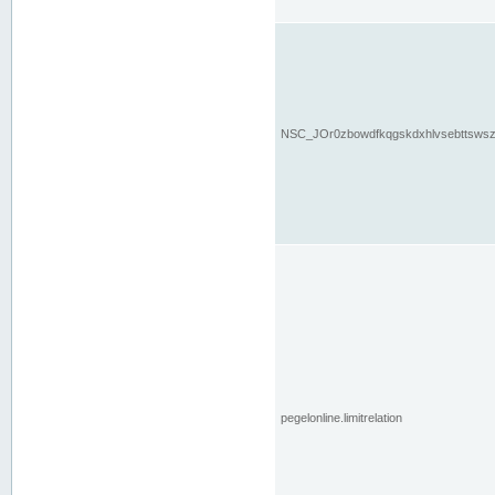
NSC_JOr0zbowdfkqgskdxhlvsebttsws
pegelonline.limitrelation