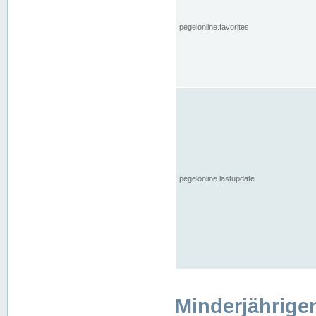
pegelonline.favorites
pegelonline.lastupdate
Minderjährige