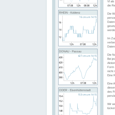
VI al
die R
RHEIN - Koblenz
Die W
perso
Daten
geset
werde
Im Zu
verbe
Daten
DONAU - Passau
Die N
Bei j
Aktion
Form 
nicht 
Eine R
Eine 
dieser
ODER - Eisenhüttenstadt
des P
persön
Wir we
lücken