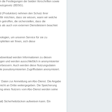
 die Festlegungen der beiden Vorschriften sowie
hutzgesetz (BDSG).
 (Produktion) nehmen den Schutz ihrer
ir möchten, dass sie wissen, wann wir welche
etroffen, die sicherstellen, dass die
 als auch von externen Dienstleistern beachtet
ologien, um unseren Service für sie zu
fehlen wir Ihnen, sich diese
endownload werden Informationen zu diesen
ogen und werden ausschließlich in anonymisierter
verbessern. Auch werden diese Nutzungsdaten
ie pseudonymisierten Zugriffsdaten anonymisiert.
her Daten zur Anmeldung am Abo-Dienst. Die Angabe
 nicht an Dritte weitergegeben. Die Speicherung
dung eines Nutzers vom Abo-Dienst werden seine
il) Sicherheitslücken aufweisen kann. Ein