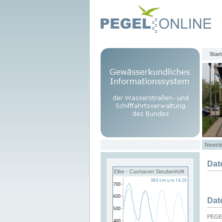
Start
Newsle
Dat
Elbe - Cuxhaven Steubenhöft
Dat
PEGEL