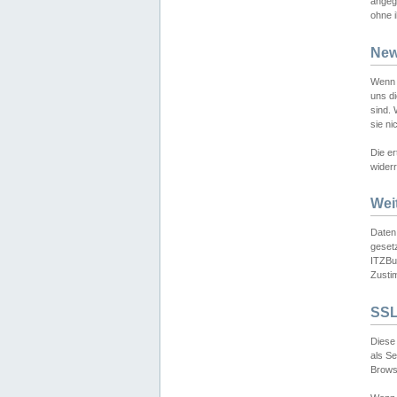
angeg
ohne i
New
Wenn 
uns d
sind.
sie ni
Die er
widerr
Wei
Daten,
gesetz
ITZBun
Zusti
SSL
Diese 
als S
Browse