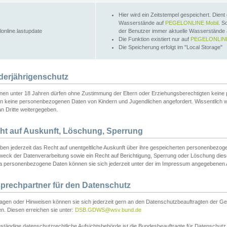
Hier wird ein Zeitstempel gespeichert. Dient
Wasserstände auf
PEGELONLINE Mobil
. S
lonline.lastupdate
der Benutzer immer aktuelle Wasserstände
Die Funktion existiert nur auf
PEGELONLINE
Die Speicherung erfolgt im "Local Storage"
derjährigenschutz
nen unter 18 Jahren dürfen ohne Zustimmung der Eltern oder Erziehungsberechtigten keine
n keine personenbezogenen Daten von Kindern und Jugendlichen angefordert. Wissentlich 
an Dritte weitergegeben.
ht auf Auskunft, Löschung, Sperrung
aben jederzeit das Recht auf unentgeltliche Auskunft über ihre gespeicherten personenbez
weck der Datenverarbeitung sowie ein Recht auf Berichtigung, Sperrung oder Löschung dies
 personenbezogene Daten können sie sich jederzeit unter der im Impressum angegebenen
prechpartner für den Datenschutz
ragen oder Hinweisen können sie sich jederzeit gern an den Datenschutzbeauftragten der Ge
n. Diesen erreichen sie unter:
DSB.GDWS@wsv.bund.de
ständige datenschutzrechtliche Aufsichtsbehörde ist die Bundesbeauftragte für Datenschutz u