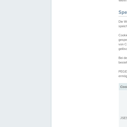
Wenn d
Spe
Die W
speic
Cooki
gespe
von C
gelös
Bei d
beste
PEGEL
ermögl
Coo
JSE