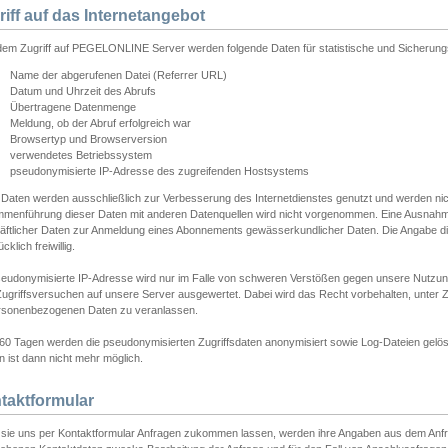
riff auf das Internetangebot
edem Zugriff auf PEGELONLINE Server werden folgende Daten für statistische und Sicherun
Name der abgerufenen Datei (Referrer URL)
Datum und Uhrzeit des Abrufs
Übertragene Datenmenge
Meldung, ob der Abruf erfolgreich war
Browsertyp und Browserversion
verwendetes Betriebssystem
pseudonymisierte IP-Adresse des zugreifenden Hostsystems
 Daten werden ausschließlich zur Verbesserung des Internetdienstes genutzt und werden ni
menführung dieser Daten mit anderen Datenquellen wird nicht vorgenommen. Eine Ausnahme 
äftlicher Daten zur Anmeldung eines Abonnements gewässerkundlicher Daten. Die Angabe die
cklich freiwillig.
seudonymisierte IP-Adresse wird nur im Falle von schweren Verstößen gegen unsere Nutzun
Zugriffsversuchen auf unsere Server ausgewertet. Dabei wird das Recht vorbehalten, unter Z
rsonenbezogenen Daten zu veranlassen.
60 Tagen werden die pseudonymisierten Zugriffsdaten anonymisiert sowie Log-Dateien gelösc
 ist dann nicht mehr möglich.
taktformular
sie uns per Kontaktformular Anfragen zukommen lassen, werden ihre Angaben aus dem Anfrag