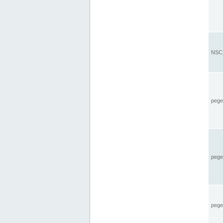
NSC_
pegel
pege
pegel