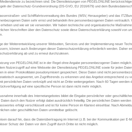
s Mediendienste zu bezeichnen sind. Die Dienstleistungen von PEGELONLINE berücksichtigen
egeln der Datenschutz-Grundverordnung (DS-GVO, EU 2016/679) und dem Bundesdatensc
asserstraßen- und Schifffahrtsverwaltung des Bundes (WSV, Herausgeber) und das ITZBund
nenbezogenen Daten sehr ernst und behandeln ihre personenbezogenen Daten vertraulich. W
 erheben und wie wir sie verwenden. Wir haben technische und organisatorische Maßnahmen g
zlichen Vorschriften über den Datenschutz sowie diese Datenschutzerklärung sowohl von uns
n.
ge der Weiterentwicklung unserer Webseiten, Services und der Implementierung neuer Techn
ssern, können auch Änderungen dieser Datenschutzerklärung erforderlich werden. Daher emp
schutzerklärung ab und zu erneut durchzulesen.
utzung von PEGELONLINE ist in der Regel ohne Angabe personenbezogener Daten möglich.
edem Nutzerzugriff auf eine Webseite der Dienstleistung PEGELONLINE sowie für jeden Dat
en in einer Protokolldatei pseudonymisiert gespeichert. Diese Daten sind nicht personenbez
statistisch ausgewertet, um Zugriffstrends zu erkennen und das Angebot entsprechend zu 
mit persönlichen Daten verknüpft und nicht an Dritte weitergegeben. Nach 60 Tagen werden d
ückverfolgung auf eine spezifische Person ist dann nicht mehr möglich.
Ausnahme innerhalb des Internetangebotes bildet die Eingabe persönlicher oder geschäftlic
 Daten durch den Nutzer erfolgt dabei ausdrücklich freiwillig. Die persönlichen Daten werden
asswortes erfolgt verschlüsselt und ist für keine Person im Klartext einsehbar. Nach Abmel
lichen oder geschäftlichen Daten unmittelbar gelöscht.
isen darauf hin, dass die Datenübertragung im Internet (z.B. bei der Kommunikation per E-Ma
loser Schutz der Daten vor dem Zugriff durch Dritte ist nicht möglich.