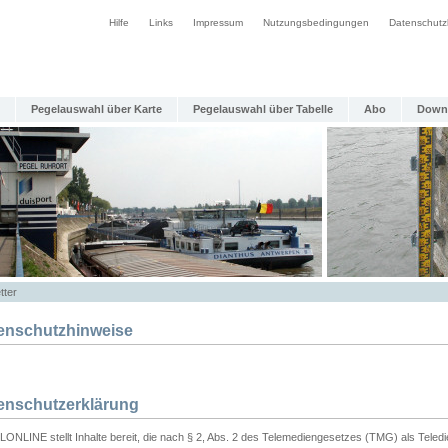
Hilfe
Links
Impressum
Nutzungsbedingungen
Datenschutz
Pegelauswahl über Karte
Pegelauswahl über Tabelle
Abo
Down
tter
enschutzhinweise
enschutzerklärung
ONLINE stellt Inhalte bereit, die nach § 2, Abs. 2 des Telemediengesetzes (TMG) als Teled