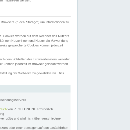
tten mitgelesen werden.
Browsers ("Local Storage") um Informationen zu
n. Cookies werden auf dem Rechner des Nutzers
 können Nutzerinnen und Nutzer die Verwendung
ereits gespeicherte Cookies können jederzeit
nach dem Schließen des Browserfensters weiterhin
e" können jederzeit im Browser gelöscht werden.
stellung der Webseite zu gewährleisten. Dies
Anwendungsservers
reich
von PEGELONLINE erforderlich
zung
rver gültig und wird nicht über verschiedene
utzers oder einer sonstigen auf den tatsächlichen