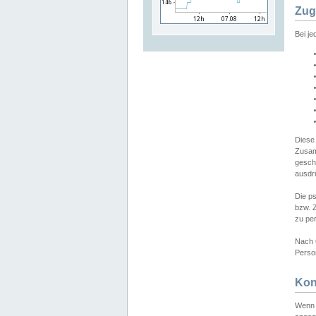
Zug
Bei j
Diese
Zusam
gesch
ausdrü
Die p
bzw. 
zu pe
Nach 
Person
Kon
Wenn 