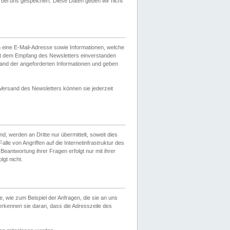
ei uns gespeichert. Diese Daten geben wir nicht
 eine E-Mail-Adresse sowie Informationen, welche
it dem Empfang des Newsletters einverstanden
sand der angeforderten Informationen und geben
 Versand des Newsletters können sie jederzeit
, werden an Dritte nur übermittelt, soweit dies
lle von Angriffen auf die Internetinfrastruktur des
Beantwortung ihrer Fragen erfolgt nur mit ihrer
gt nicht.
, wie zum Beispiel der Anfragen, die sie an uns
erkennen sie daran, dass die Adresszeile des