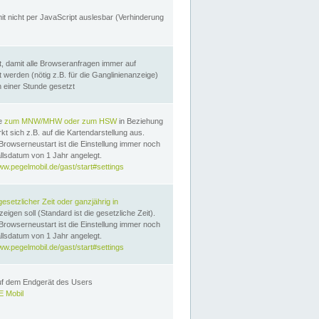
it nicht per JavaScript auslesbar (Verhinderung
, damit alle Browseranfragen immer auf
erden (nötig z.B. für die Ganglinienanzeige)
n einer Stunde gesetzt
te
zum MNW/MHW oder zum HSW
in Beziehung
t sich z.B. auf die Kartendarstellung aus.
Browserneustart ist die Einstellung immer noch
llsdatum von 1 Jahr angelegt.
ww.pegelmobil.de/gast/start#settings
gesetzlicher Zeit oder ganzjährig in
eigen soll (Standard ist die gesetzliche Zeit).
Browserneustart ist die Einstellung immer noch
llsdatum von 1 Jahr angelegt.
ww.pegelmobil.de/gast/start#settings
auf dem Endgerät des Users
 Mobil