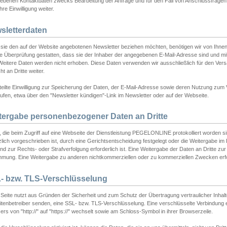
ebenen Kontaktdaten zwecks Bearbeitung der Anfrage und für den Fall von Anschlussfragen b
hre Einwilligung weiter.
sletterdaten
sie den auf der Website angebotenen Newsletter beziehen möchten, benötigen wir von Ihnen
ie Überprüfung gestatten, dass sie der Inhaber der angegebenen E-Mail-Adresse sind und m
 Weitere Daten werden nicht erhoben. Diese Daten verwenden wir ausschließlich für den Ver
cht an Dritte weiter.
teilte Einwilligung zur Speicherung der Daten, der E-Mail-Adresse sowie deren Nutzung zum
ufen, etwa über den "Newsletter kündigen"-Link im Newsletter oder auf der Webseite.
tergabe personenbezogener Daten an Dritte
 die beim Zugriff auf eine Webseite der Dienstleistung PEGELONLINE protokolliert worden sind
lich vorgeschrieben ist, durch eine Gerichtsentscheidung festgelegt oder die Weitergabe im Fa
d zur Rechts- oder Strafverfolgung erforderlich ist. Eine Weitergabe der Daten an Dritte zur 
mmung. Eine Weitergabe zu anderen nichtkommerziellen oder zu kommerziellen Zwecken erfol
- bzw. TLS-Verschlüsselung
Seite nutzt aus Gründen der Sicherheit und zum Schutz der Übertragung vertraulicher Inhalte
eitenbetreiber senden, eine SSL- bzw. TLS-Verschlüsselung. Eine verschlüsselte Verbindung 
rs von "http://" auf "https://" wechselt sowie am Schloss-Symbol in ihrer Browserzeile.