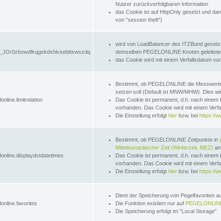
Nutzer zurückverfolgbaren Information
das Cookie ist auf HttpOnly gesetzt und dam
von "session theft")
wird von LoadBalancer des ITZBund gesetzt
JOr0zbowdfkqgskdxhlvsebttswszdq
demselben PEGELONLINE Knoten geleitetet w
das Cookie wird mit einem Verfallsdatum vo
Bestimmt, ob PEGELONLINE die Messwer
setzen soll (Default ist MNW/MHW). Dies wirk
online.limitrelation
Das Cookie ist permanent, d.h. nach einem 
vorhanden. Das Cookie wird mit einem Verfa
Die Einstellung erfolgt
hier
bzw. bei
https://w
Bestimmt, ob PEGELONLINE Zeitpunkte in
Mitteleuropäischer Zeit (Winterzeit, MEZ)
anz
lonline.displaydstdatetimes
Das Cookie ist permanent, d.h. nach einem 
vorhanden. Das Cookie wird mit einem Verfa
Die Einstellung erfolgt
hier
bzw. bei
https://w
Dient der Speicherung von Pegelfavoriten 
online.favorites
Die Funktion existiert nur auf
PEGELONLINE
Die Speicherung erfolgt im "Local Storage"