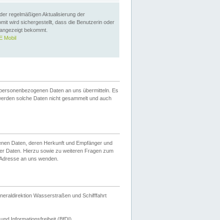
 der regelmäßigen Aktualisierung der
omit wird sichergestellt, dass die Benutzerin oder
 angezeigt bekommt.
 Mobil
 personenbezogenen Daten an uns übermitteln. Es
werden solche Daten nicht gesammelt und auch
ogenen Daten, deren Herkunft und Empfänger und
er Daten. Hierzu sowie zu weiteren Fragen zum
 Adresse an uns wenden.
neraldirektion Wasserstraßen und Schifffahrt
nd Informationsfreiheit (BfDI).