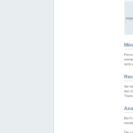
pege
Min
Perso
werde
nicht 
Rec
Sie h
den Z
Thema
Ans
Bei F
wende
Die zu