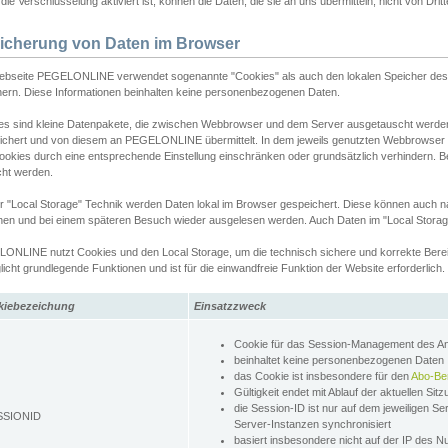
ie Verschlüsselung aktiviert ist, können die Daten, die sie an uns übermitteln, nicht von Dri
icherung von Daten im Browser
ebseite PEGELONLINE verwendet sogenannte "Cookies" als auch den lokalen Speicher des 
hern. Diese Informationen beinhalten keine personenbezogenen Daten.
es sind kleine Datenpakete, die zwischen Webbrowser und dem Server ausgetauscht werde
ichert und von diesem an PEGELONLINE übermittelt. In dem jeweils genutzten Webbrowser
ookies durch eine entsprechende Einstellung einschränken oder grundsätzlich verhindern. B
cht werden.
er "Local Storage" Technik werden Daten lokal im Browser gespeichert. Diese können auch 
hen und bei einem späteren Besuch wieder ausgelesen werden. Auch Daten im "Local Storag
ONLINE nutzt Cookies und den Local Storage, um die technisch sichere und korrekte Bereit
icht grundlegende Funktionen und ist für die einwandfreie Funktion der Website erforderlich.
kiebezeichung
Einsatzzweck
Cookie für das Session-Management des 
beinhaltet keine personenbezogenen Daten
das Cookie ist insbesondere für den
Abo-Be
Gültigkeit endet mit Ablauf der aktuellen Sit
die Session-ID ist nur auf dem jeweiligen Se
SSIONID
Server-Instanzen synchronisiert
basiert insbesondere nicht auf der IP des N