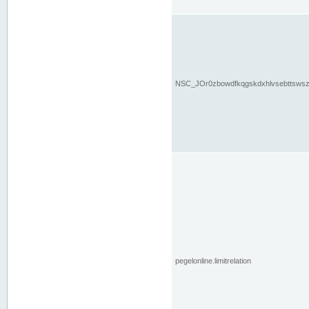
NSC_JOr0zbowdfkqgskdxhlvsebttsws
pegelonline.limitrelation