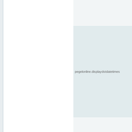
pegelonline.displaydstdatetimes