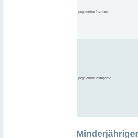
pegelonline.favorites
pegelonline.lastupdate
Minderjährige