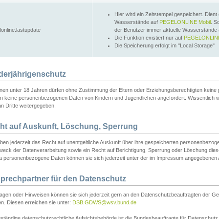
Hier wird ein Zeitstempel gespeichert. Dient
Wasserstände auf
PEGELONLINE Mobil
. S
lonline.lastupdate
der Benutzer immer aktuelle Wasserstände
Die Funktion existiert nur auf
PEGELONLINE
Die Speicherung erfolgt im "Local Storage"
derjährigenschutz
nen unter 18 Jahren dürfen ohne Zustimmung der Eltern oder Erziehungsberechtigten keine
n keine personenbezogenen Daten von Kindern und Jugendlichen angefordert. Wissentlich 
an Dritte weitergegeben.
ht auf Auskunft, Löschung, Sperrung
aben jederzeit das Recht auf unentgeltliche Auskunft über ihre gespeicherten personenbez
weck der Datenverarbeitung sowie ein Recht auf Berichtigung, Sperrung oder Löschung dies
 personenbezogene Daten können sie sich jederzeit unter der im Impressum angegebenen
prechpartner für den Datenschutz
ragen oder Hinweisen können sie sich jederzeit gern an den Datenschutzbeauftragten der Ge
n. Diesen erreichen sie unter:
DSB.GDWS@wsv.bund.de
ständige datenschutzrechtliche Aufsichtsbehörde ist die Bundesbeauftragte für Datenschutz u