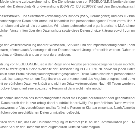
s Mediendienste zu bezeichnen sind. Die Dienstleistungen von PEGELONLINE berücksichtigen
egeln der Datenschutz-Grundverordnung (DS-GVO, EU 2016/679) und dem Bundesdatensc
asserstraßen- und Schifffahrtsverwaltung des Bundes (WSV, Herausgeber) und das ITZBund
nenbezogenen Daten sehr ernst und behandeln ihre personenbezogenen Daten vertraulich. W
 erheben und wie wir sie verwenden. Wir haben technische und organisatorische Maßnahmen g
zlichen Vorschriften über den Datenschutz sowie diese Datenschutzerklärung sowohl von uns
n.
ge der Weiterentwicklung unserer Webseiten, Services und der Implementierung neuer Techn
ssern, können auch Änderungen dieser Datenschutzerklärung erforderlich werden. Daher emp
schutzerklärung ab und zu erneut durchzulesen.
utzung von PEGELONLINE ist in der Regel ohne Angabe personenbezogener Daten möglich.
edem Nutzerzugriff auf eine Webseite der Dienstleistung PEGELONLINE sowie für jeden Dat
en in einer Protokolldatei pseudonymisiert gespeichert. Diese Daten sind nicht personenbez
statistisch ausgewertet, um Zugriffstrends zu erkennen und das Angebot entsprechend zu 
mit persönlichen Daten verknüpft und nicht an Dritte weitergegeben. Nach 60 Tagen werden d
ückverfolgung auf eine spezifische Person ist dann nicht mehr möglich.
Ausnahme innerhalb des Internetangebotes bildet die Eingabe persönlicher oder geschäftlic
 Daten durch den Nutzer erfolgt dabei ausdrücklich freiwillig. Die persönlichen Daten werden
asswortes erfolgt verschlüsselt und ist für keine Person im Klartext einsehbar. Nach Abmel
lichen oder geschäftlichen Daten unmittelbar gelöscht.
isen darauf hin, dass die Datenübertragung im Internet (z.B. bei der Kommunikation per E-Ma
loser Schutz der Daten vor dem Zugriff durch Dritte ist nicht möglich.