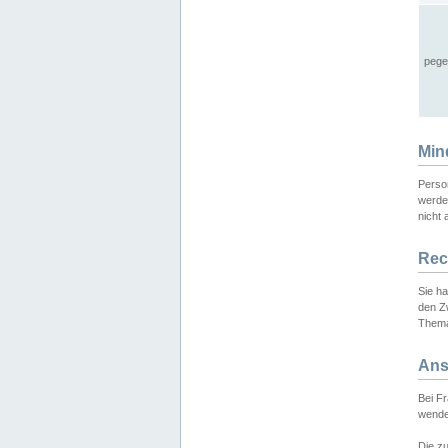
pege
Min
Perso
werde
nicht 
Rec
Sie h
den Z
Thema
Ans
Bei F
wende
Die zu