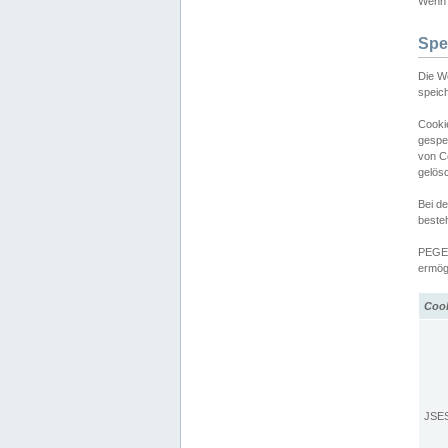
Wenn d
Spe
Die W
speic
Cooki
gespe
von C
gelös
Bei d
beste
PEGEL
ermögl
Coo
JSE