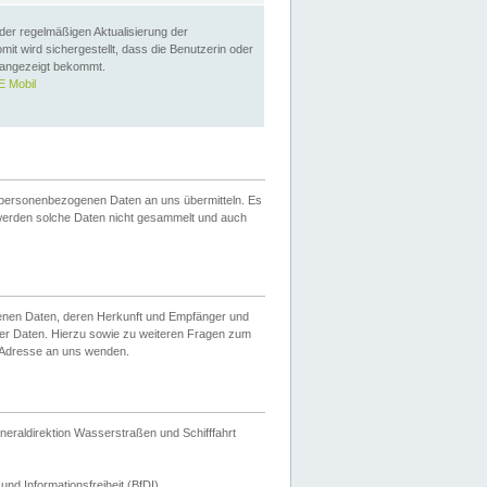
 der regelmäßigen Aktualisierung der
omit wird sichergestellt, dass die Benutzerin oder
 angezeigt bekommt.
 Mobil
 personenbezogenen Daten an uns übermitteln. Es
werden solche Daten nicht gesammelt und auch
ogenen Daten, deren Herkunft und Empfänger und
er Daten. Hierzu sowie zu weiteren Fragen zum
 Adresse an uns wenden.
neraldirektion Wasserstraßen und Schifffahrt
nd Informationsfreiheit (BfDI).