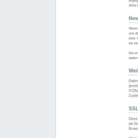
angeg
ohne i
New
Wenn 
uns d
sind.
sie ni
Die er
widerr
Wei
Daten,
gesetz
ITZBun
Zusti
SSL
Diese 
als S
Browse