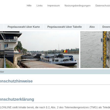
Hilfe
Links
Impressum
Nutzungsbedingungen
Datenschutz
Pegelauswahl über Karte
Pegelauswahl über Tabelle
Abo
Down
tter
enschutzhinweise
enschutzerklärung
ONLINE stellt Inhalte bereit, die nach § 2, Abs. 2 des Telemediengesetzes (TMG) als Teled