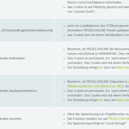
Nutzer zurückverfolgbaren Information
das Cookie ist auf HttpOnly gesetzt und dam
von "session theft")
wird von LoadBalancer des ITZBund gesetzt
JOr0zbowdfkqgskdxhlvsebttswszdq
demselben PEGELONLINE Knoten geleitetet w
das Cookie wird mit einem Verfallsdatum vo
Bestimmt, ob PEGELONLINE die Messwer
setzen soll (Default ist MNW/MHW). Dies wirk
online.limitrelation
Das Cookie ist permanent, d.h. nach einem 
vorhanden. Das Cookie wird mit einem Verfa
Die Einstellung erfolgt
hier
bzw. bei
https://w
Bestimmt, ob PEGELONLINE Zeitpunkte in
Mitteleuropäischer Zeit (Winterzeit, MEZ)
anz
lonline.displaydstdatetimes
Das Cookie ist permanent, d.h. nach einem 
vorhanden. Das Cookie wird mit einem Verfa
Die Einstellung erfolgt
hier
bzw. bei
https://w
Dient der Speicherung von Pegelfavoriten 
online.favorites
Die Funktion existiert nur auf
PEGELONLINE
Die Speicherung erfolgt im "Local Storage"