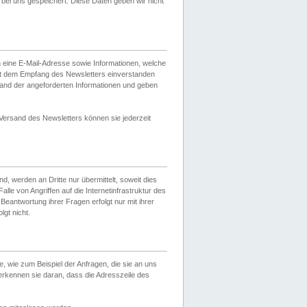
ei uns gespeichert. Diese Daten geben wir nicht
 eine E-Mail-Adresse sowie Informationen, welche
it dem Empfang des Newsletters einverstanden
sand der angeforderten Informationen und geben
 Versand des Newsletters können sie jederzeit
, werden an Dritte nur übermittelt, soweit dies
lle von Angriffen auf die Internetinfrastruktur des
Beantwortung ihrer Fragen erfolgt nur mit ihrer
gt nicht.
, wie zum Beispiel der Anfragen, die sie an uns
erkennen sie daran, dass die Adresszeile des