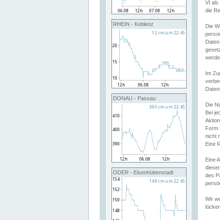
VI al
die R
RHEIN - Koblenz
Die W
perso
Daten
geset
werde
Im Zu
verbe
Daten
DONAU - Passau
Die N
Bei j
Aktion
Form 
nicht 
Eine R
Eine 
dieser
ODER - Eisenhüttenstadt
des P
persön
Wir we
lücken