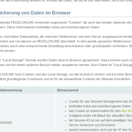
ie Verschlüsselung aktiviert ist, können die Daten, die sie an uns übermitteln, nicht von Dri
icherung von Daten im Browser
ebseite PEGELONLINE verwendet sogenannte "Cookies" als auch den lokalen Speicher des 
hern. Diese Informationen beinhalten keine personenbezogenen Daten.
es sind kleine Datenpakete, die zwischen Webbrowser und dem Server ausgetauscht werde
ichert und von diesem an PEGELONLINE übermittelt. In dem jeweils genutzten Webbrowser
ookies durch eine entsprechende Einstellung einschränken oder grundsätzlich verhindern. B
cht werden.
er "Local Storage" Technik werden Daten lokal im Browser gespeichert. Diese können auch 
hen und bei einem späteren Besuch wieder ausgelesen werden. Auch Daten im "Local Storag
ONLINE nutzt Cookies und den Local Storage, um die technisch sichere und korrekte Bereit
icht grundlegende Funktionen und ist für die einwandfreie Funktion der Website erforderlich.
kiebezeichung
Einsatzzweck
Cookie für das Session-Management des 
beinhaltet keine personenbezogenen Daten
das Cookie ist insbesondere für den
Abo-Be
Gültigkeit endet mit Ablauf der aktuellen Sit
die Session-ID ist nur auf dem jeweiligen Se
SSIONID
Server-Instanzen synchronisiert
basiert insbesondere nicht auf der IP des N