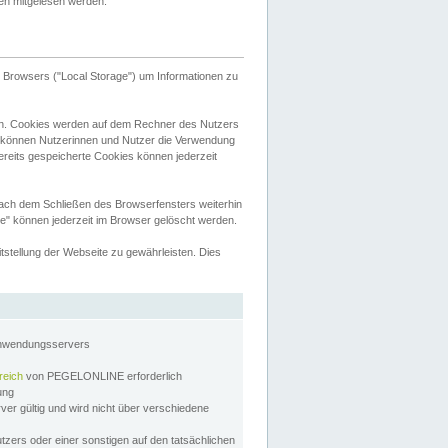
tten mitgelesen werden.
Browsers ("Local Storage") um Informationen zu
n. Cookies werden auf dem Rechner des Nutzers
 können Nutzerinnen und Nutzer die Verwendung
ereits gespeicherte Cookies können jederzeit
nach dem Schließen des Browserfensters weiterhin
e" können jederzeit im Browser gelöscht werden.
stellung der Webseite zu gewährleisten. Dies
Anwendungsservers
reich
von PEGELONLINE erforderlich
zung
rver gültig und wird nicht über verschiedene
utzers oder einer sonstigen auf den tatsächlichen