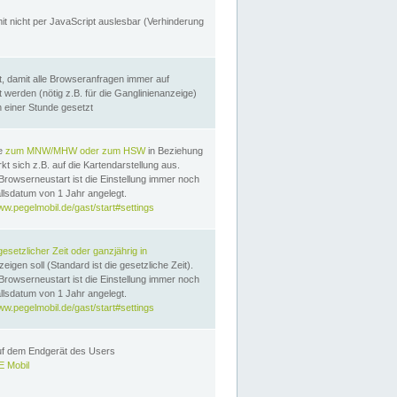
it nicht per JavaScript auslesbar (Verhinderung
, damit alle Browseranfragen immer auf
erden (nötig z.B. für die Ganglinienanzeige)
n einer Stunde gesetzt
te
zum MNW/MHW oder zum HSW
in Beziehung
t sich z.B. auf die Kartendarstellung aus.
Browserneustart ist die Einstellung immer noch
llsdatum von 1 Jahr angelegt.
ww.pegelmobil.de/gast/start#settings
gesetzlicher Zeit oder ganzjährig in
eigen soll (Standard ist die gesetzliche Zeit).
Browserneustart ist die Einstellung immer noch
llsdatum von 1 Jahr angelegt.
ww.pegelmobil.de/gast/start#settings
auf dem Endgerät des Users
 Mobil