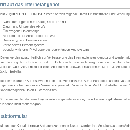
riff auf das Internetangebot
edem Zugriff auf PEGELONLINE Server werden folgende Daten für statistische und Sicherun
Name der abgerufenen Datei (Referrer URL)
Datum und Uhrzeit des Abrufs
Übertragene Datenmenge
Meldung, ob der Abruf erfolgreich war
Browsertyp und Browserversion
verwendetes Betriebssystem
pseudonymisierte IP-Adresse des zugreifenden Hostsystems
 Daten werden ausschließlich zur Verbesserung des Internetdienstes genutzt und werden ni
menführung dieser Daten mit anderen Datenquellen wird nicht vorgenommen. Eine Ausnahme 
äftlicher Daten zur Anmeldung eines Abonnements gewässerkundlicher Daten. Die Angabe die
cklich freiwillig.
seudonymisierte IP-Adresse wird nur im Falle von schweren Verstößen gegen unsere Nutzun
Zugriffsversuchen auf unsere Server ausgewertet. Dabei wird das Recht vorbehalten, unter Z
rsonenbezogenen Daten zu veranlassen.
60 Tagen werden die pseudonymisierten Zugriffsdaten anonymisiert sowie Log-Dateien gelösc
 ist dann nicht mehr möglich.
taktformular
sie uns per Kontaktformular Anfragen zukommen lassen, werden ihre Angaben aus dem Anfrag