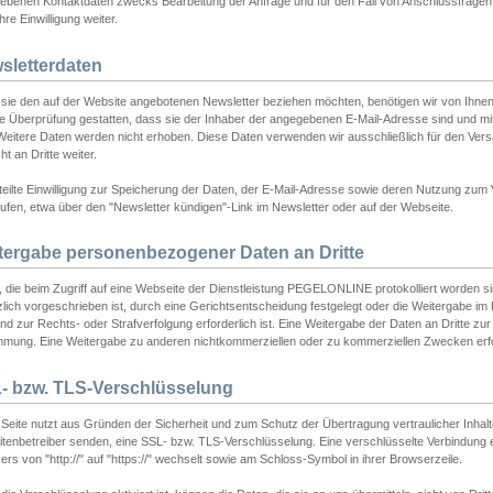
ebenen Kontaktdaten zwecks Bearbeitung der Anfrage und für den Fall von Anschlussfragen b
hre Einwilligung weiter.
sletterdaten
sie den auf der Website angebotenen Newsletter beziehen möchten, benötigen wir von Ihnen
ie Überprüfung gestatten, dass sie der Inhaber der angegebenen E-Mail-Adresse sind und m
 Weitere Daten werden nicht erhoben. Diese Daten verwenden wir ausschließlich für den Ver
cht an Dritte weiter.
teilte Einwilligung zur Speicherung der Daten, der E-Mail-Adresse sowie deren Nutzung zum
ufen, etwa über den "Newsletter kündigen"-Link im Newsletter oder auf der Webseite.
tergabe personenbezogener Daten an Dritte
 die beim Zugriff auf eine Webseite der Dienstleistung PEGELONLINE protokolliert worden sind
lich vorgeschrieben ist, durch eine Gerichtsentscheidung festgelegt oder die Weitergabe im Fa
d zur Rechts- oder Strafverfolgung erforderlich ist. Eine Weitergabe der Daten an Dritte zur 
mmung. Eine Weitergabe zu anderen nichtkommerziellen oder zu kommerziellen Zwecken erfol
- bzw. TLS-Verschlüsselung
Seite nutzt aus Gründen der Sicherheit und zum Schutz der Übertragung vertraulicher Inhalte
eitenbetreiber senden, eine SSL- bzw. TLS-Verschlüsselung. Eine verschlüsselte Verbindung 
rs von "http://" auf "https://" wechselt sowie am Schloss-Symbol in ihrer Browserzeile.