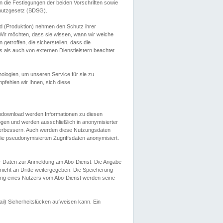
 die Festlegungen der beiden Vorschriften sowie
hutzgesetz (BDSG).
 (Produktion) nehmen den Schutz ihrer
ir möchten, dass sie wissen, wann wir welche
etroffen, die sicherstellen, dass die
 als auch von externen Dienstleistern beachtet
ologien, um unseren Service für sie zu
fehlen wir Ihnen, sich diese
endownload werden Informationen zu diesen
ogen und werden ausschließlich in anonymisierter
verbessern. Auch werden diese Nutzungsdaten
ie pseudonymisierten Zugriffsdaten anonymisiert.
her Daten zur Anmeldung am Abo-Dienst. Die Angabe
 nicht an Dritte weitergegeben. Die Speicherung
dung eines Nutzers vom Abo-Dienst werden seine
il) Sicherheitslücken aufweisen kann. Ein