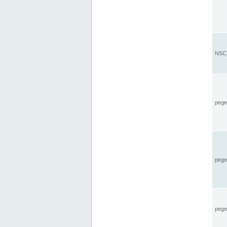
NSC_
pegel
pege
pegel