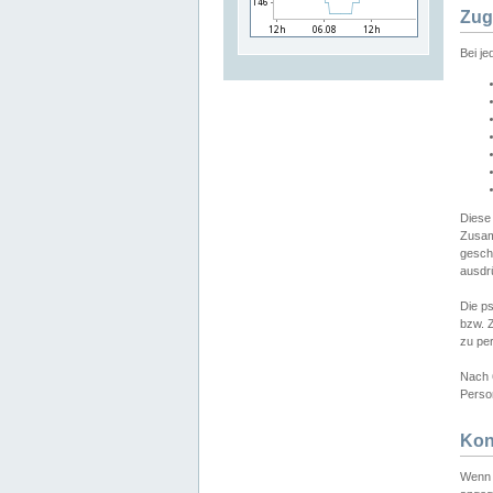
Zug
Bei j
Diese
Zusam
gesch
ausdrü
Die p
bzw. 
zu pe
Nach 
Person
Kon
Wenn 