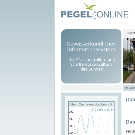
Start
Newsle
Dat
Elbe - Cuxhaven Steubenhöft
Dat
PEGEL