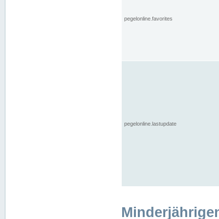
pegelonline.favorites
pegelonline.lastupdate
Minderjährige