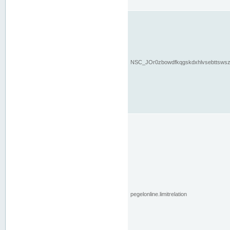
NSC_JOr0zbowdfkqgskdxhlvsebttsws
pegelonline.limitrelation