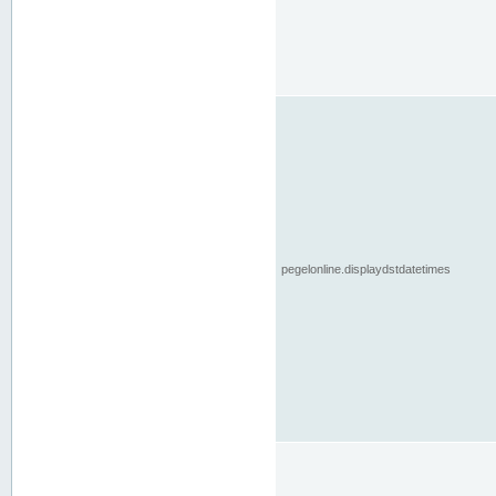
pegelonline.displaydstdatetimes