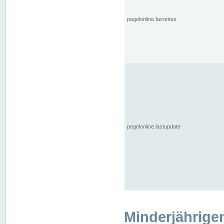
pegelonline.favorites
pegelonline.lastupdate
Minderjährige