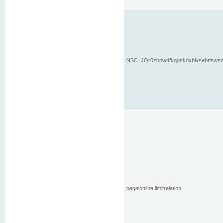
NSC_JOr0zbowdfkqgskdxhlvsebttsws
pegelonline.limitrelation