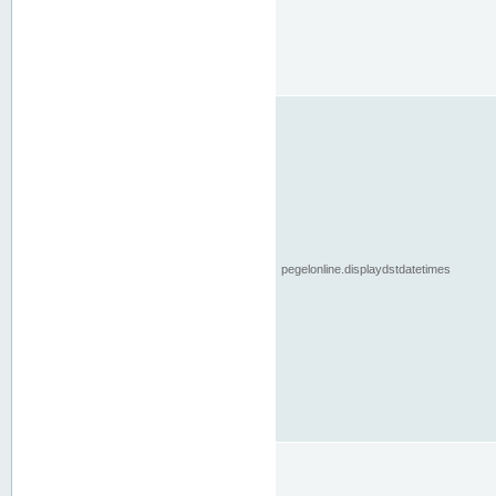
pegelonline.displaydstdatetimes