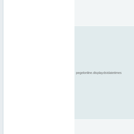
pegelonline.displaydstdatetimes