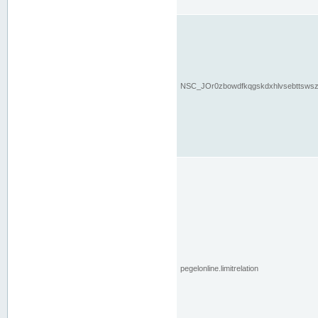
NSC_JOr0zbowdfkqgskdxhlvsebttsws
pegelonline.limitrelation