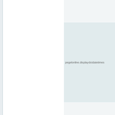
pegelonline.displaydstdatetimes