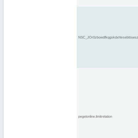
NSC_JOr0zbowdfkqgskdxhlvsebttsws
pegelonline.limitrelation