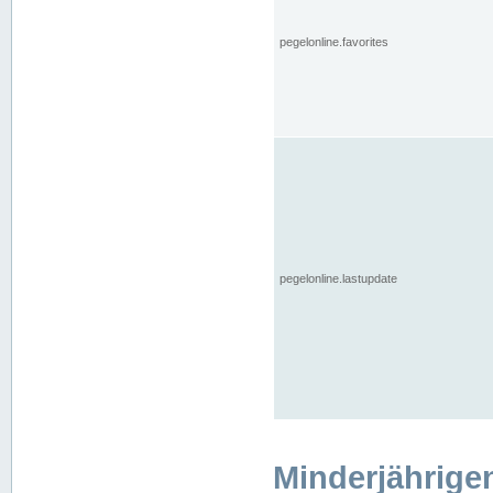
pegelonline.favorites
pegelonline.lastupdate
Minderjährige