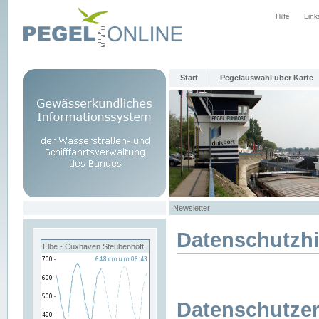
Hilfe
Link
Start
Pegelauswahl über Karte
Newsletter
Datenschutzh
Elbe - Cuxhaven Steubenhöft
Datenschutzer