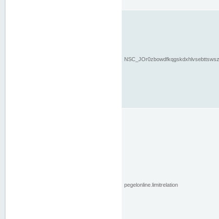
NSC_JOr0zbowdfkqgskdxhlvsebttsws
pegelonline.limitrelation