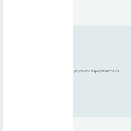
pegelonline.displaydstdatetimes