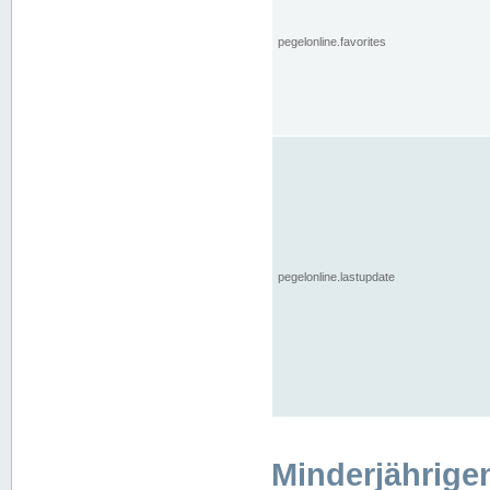
pegelonline.favorites
pegelonline.lastupdate
Minderjährige