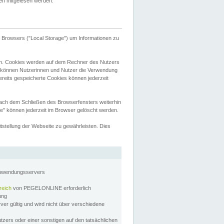
tten mitgelesen werden.
Browsers ("Local Storage") um Informationen zu
n. Cookies werden auf dem Rechner des Nutzers
 können Nutzerinnen und Nutzer die Verwendung
ereits gespeicherte Cookies können jederzeit
nach dem Schließen des Browserfensters weiterhin
e" können jederzeit im Browser gelöscht werden.
stellung der Webseite zu gewährleisten. Dies
Anwendungsservers
reich
von PEGELONLINE erforderlich
zung
rver gültig und wird nicht über verschiedene
utzers oder einer sonstigen auf den tatsächlichen