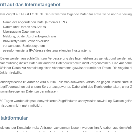
riff auf das Internetangebot
edem Zugriff auf PEGELONLINE Server werden folgende Daten für statistische und Sicherun
Name der abgerufenen Datei (Referrer URL)
Datum und Uhrzeit des Abrufs
Übertragene Datenmenge
Meldung, ob der Abruf erfolgreich war
Browsertyp und Browserversion
verwendetes Betriebssystem
pseudonymisierte IP-Adresse des zugreifenden Hostsystems
 Daten werden ausschließlich zur Verbesserung des Internetdienstes genutzt und werden ni
menführung dieser Daten mit anderen Datenquellen wird nicht vorgenommen. Eine Ausnahme 
äftlicher Daten zur Anmeldung eines Abonnements gewässerkundlicher Daten. Die Angabe die
cklich freiwillig.
seudonymisierte IP-Adresse wird nur im Falle von schweren Verstößen gegen unsere Nutzun
Zugriffsversuchen auf unsere Server ausgewertet. Dabei wird das Recht vorbehalten, unter Z
rsonenbezogenen Daten zu veranlassen.
60 Tagen werden die pseudonymisierten Zugriffsdaten anonymisiert sowie Log-Dateien gelösc
 ist dann nicht mehr möglich.
taktformular
sie uns per Kontaktformular Anfragen zukommen lassen, werden ihre Angaben aus dem Anfrag