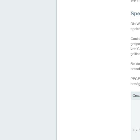
Wenn d
Spe
Die W
speic
Cooki
gespe
von C
gelös
Bei d
beste
PEGEL
ermögl
Coo
JSE