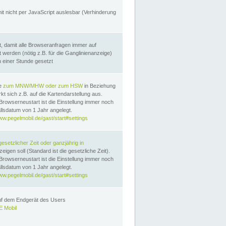
it nicht per JavaScript auslesbar (Verhinderung
, damit alle Browseranfragen immer auf
erden (nötig z.B. für die Ganglinienanzeige)
n einer Stunde gesetzt
te
zum MNW/MHW oder zum HSW
in Beziehung
t sich z.B. auf die Kartendarstellung aus.
Browserneustart ist die Einstellung immer noch
llsdatum von 1 Jahr angelegt.
ww.pegelmobil.de/gast/start#settings
gesetzlicher Zeit oder ganzjährig in
eigen soll (Standard ist die gesetzliche Zeit).
Browserneustart ist die Einstellung immer noch
llsdatum von 1 Jahr angelegt.
ww.pegelmobil.de/gast/start#settings
auf dem Endgerät des Users
 Mobil