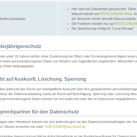
Hier wird ein Zeitstempel gespeichert. Dient
Wasserstände auf
PEGELONLINE Mobil
. S
lonline.lastupdate
der Benutzer immer aktuelle Wasserstände
Die Funktion existiert nur auf
PEGELONLINE
Die Speicherung erfolgt im "Local Storage"
derjährigenschutz
nen unter 18 Jahren dürfen ohne Zustimmung der Eltern oder Erziehungsberechtigten keine
n keine personenbezogenen Daten von Kindern und Jugendlichen angefordert. Wissentlich 
an Dritte weitergegeben.
ht auf Auskunft, Löschung, Sperrung
aben jederzeit das Recht auf unentgeltliche Auskunft über ihre gespeicherten personenbez
weck der Datenverarbeitung sowie ein Recht auf Berichtigung, Sperrung oder Löschung dies
 personenbezogene Daten können sie sich jederzeit unter der im Impressum angegebenen
prechpartner für den Datenschutz
ragen oder Hinweisen können sie sich jederzeit gern an den Datenschutzbeauftragten der Ge
n. Diesen erreichen sie unter:
DSB.GDWS@wsv.bund.de
ständige datenschutzrechtliche Aufsichtsbehörde ist die Bundesbeauftragte für Datenschutz u