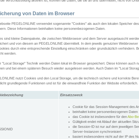
ie Verschlüsselung aktiviert ist, können die Daten, die sie an uns übermitteln, nicht von Dri
icherung von Daten im Browser
ebseite PEGELONLINE verwendet sogenannte "Cookies" als auch den lokalen Speicher des 
hern. Diese Informationen beinhalten keine personenbezogenen Daten.
es sind kleine Datenpakete, die zwischen Webbrowser und dem Server ausgetauscht werde
ichert und von diesem an PEGELONLINE übermittelt. In dem jeweils genutzten Webbrowser
ookies durch eine entsprechende Einstellung einschränken oder grundsätzlich verhindern. B
cht werden.
er "Local Storage" Technik werden Daten lokal im Browser gespeichert. Diese können auch 
hen und bei einem späteren Besuch wieder ausgelesen werden. Auch Daten im "Local Storag
ONLINE nutzt Cookies und den Local Storage, um die technisch sichere und korrekte Bereit
icht grundlegende Funktionen und ist für die einwandfreie Funktion der Website erforderlich.
kiebezeichung
Einsatzzweck
Cookie für das Session-Management des 
beinhaltet keine personenbezogenen Daten
das Cookie ist insbesondere für den
Abo-Be
Gültigkeit endet mit Ablauf der aktuellen Sit
die Session-ID ist nur auf dem jeweiligen Se
SSIONID
Server-Instanzen synchronisiert
basiert insbesondere nicht auf der IP des N