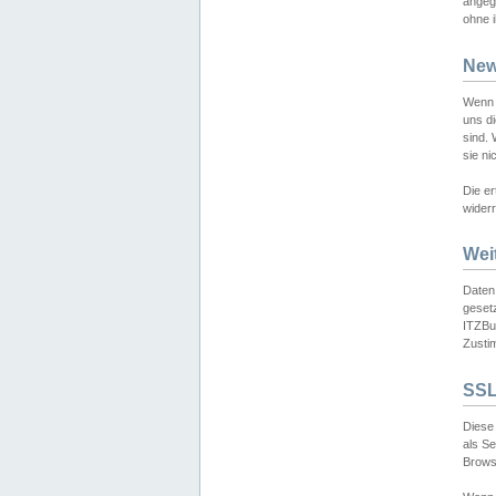
angeg
ohne i
New
Wenn 
uns d
sind.
sie ni
Die er
widerr
Wei
Daten,
gesetz
ITZBun
Zusti
SSL
Diese 
als S
Browse