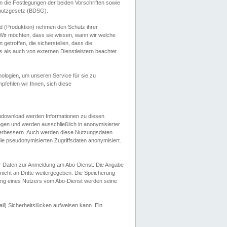
 die Festlegungen der beiden Vorschriften sowie
hutzgesetz (BDSG).
 (Produktion) nehmen den Schutz ihrer
ir möchten, dass sie wissen, wann wir welche
etroffen, die sicherstellen, dass die
 als auch von externen Dienstleistern beachtet
ologien, um unseren Service für sie zu
fehlen wir Ihnen, sich diese
endownload werden Informationen zu diesen
ogen und werden ausschließlich in anonymisierter
verbessern. Auch werden diese Nutzungsdaten
ie pseudonymisierten Zugriffsdaten anonymisiert.
her Daten zur Anmeldung am Abo-Dienst. Die Angabe
 nicht an Dritte weitergegeben. Die Speicherung
dung eines Nutzers vom Abo-Dienst werden seine
il) Sicherheitslücken aufweisen kann. Ein