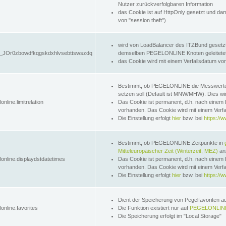
Nutzer zurückverfolgbaren Information
das Cookie ist auf HttpOnly gesetzt und dam
von "session theft")
wird von LoadBalancer des ITZBund gesetzt
JOr0zbowdfkqgskdxhlvsebttswszdq
demselben PEGELONLINE Knoten geleitetet w
das Cookie wird mit einem Verfallsdatum vo
Bestimmt, ob PEGELONLINE die Messwer
setzen soll (Default ist MNW/MHW). Dies wirk
online.limitrelation
Das Cookie ist permanent, d.h. nach einem 
vorhanden. Das Cookie wird mit einem Verfa
Die Einstellung erfolgt
hier
bzw. bei
https://w
Bestimmt, ob PEGELONLINE Zeitpunkte in
Mitteleuropäischer Zeit (Winterzeit, MEZ)
anz
lonline.displaydstdatetimes
Das Cookie ist permanent, d.h. nach einem 
vorhanden. Das Cookie wird mit einem Verfa
Die Einstellung erfolgt
hier
bzw. bei
https://w
Dient der Speicherung von Pegelfavoriten 
online.favorites
Die Funktion existiert nur auf
PEGELONLINE
Die Speicherung erfolgt im "Local Storage"