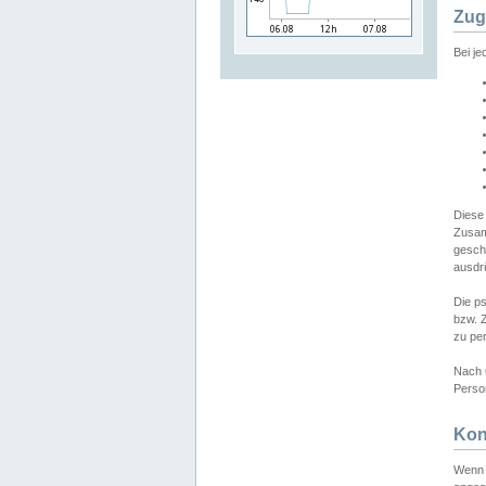
Zug
Bei j
Diese
Zusam
gesch
ausdrü
Die p
bzw. 
zu pe
Nach 
Person
Kon
Wenn 