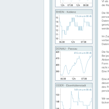
VI al
die R
RHEIN - Koblenz
Die W
perso
Daten
geset
werde
Im Zu
verbe
Daten
DONAU - Passau
Die N
Bei j
Aktion
Form 
nicht 
Eine R
Eine 
dieser
ODER - Eisenhüttenstadt
des P
persön
Wir we
lücken