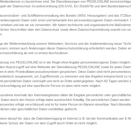
s Mediendienste zu bezeichnen sind. Die Dienstleistungen von PEGELONLINE berücksichtigen
egeln der Datenschutz-Grundverordnung (DS-GVO, EU 2016/679) und dem Bundesdatensc
asserstraßen- und Schifffahrtsverwaltung des Bundes (WSV, Herausgeber) und das ITZBund
nenbezogenen Daten sehr ernst und behandeln ihre personenbezogenen Daten vertraulich. W
 erheben und wie wir sie verwenden. Wir haben technische und organisatorische Maßnahmen g
zlichen Vorschriften über den Datenschutz sowie diese Datenschutzerklärung sowohl von uns
n.
ge der Weiterentwicklung unserer Webseiten, Services und der Implementierung neuer Techn
ssern, können auch Änderungen dieser Datenschutzerklärung erforderlich werden. Daher emp
schutzerklärung ab und zu erneut durchzulesen.
utzung von PEGELONLINE ist in der Regel ohne Angabe personenbezogener Daten möglich.
edem Nutzerzugriff auf eine Webseite der Dienstleistung PEGELONLINE sowie für jeden Dat
en in einer Protokolldatei pseudonymisiert gespeichert. Diese Daten sind nicht personenbez
statistisch ausgewertet, um Zugriffstrends zu erkennen und das Angebot entsprechend zu 
mit persönlichen Daten verknüpft und nicht an Dritte weitergegeben. Nach 60 Tagen werden d
ückverfolgung auf eine spezifische Person ist dann nicht mehr möglich.
Ausnahme innerhalb des Internetangebotes bildet die Eingabe persönlicher oder geschäftlic
 Daten durch den Nutzer erfolgt dabei ausdrücklich freiwillig. Die persönlichen Daten werden
asswortes erfolgt verschlüsselt und ist für keine Person im Klartext einsehbar. Nach Abmel
lichen oder geschäftlichen Daten unmittelbar gelöscht.
isen darauf hin, dass die Datenübertragung im Internet (z.B. bei der Kommunikation per E-Ma
loser Schutz der Daten vor dem Zugriff durch Dritte ist nicht möglich.