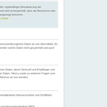
 der regelmäßigen Aktualisierung der
omit wird sichergestellt, dass die Benutzerin oder
 angezeigt bekommt.
 Mobil
 personenbezogenen Daten an uns übermitteln. Es
werden solche Daten nicht gesammelt und auch
ogenen Daten, deren Herkunft und Empfänger und
er Daten. Hierzu sowie zu weiteren Fragen zum
 Adresse an uns wenden.
neraldirektion Wasserstraßen und Schifffahrt
nd Informationsfreiheit (BfDI).