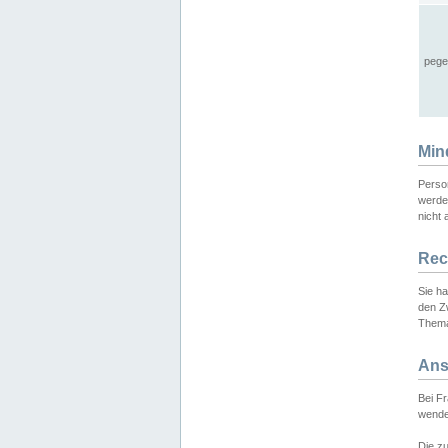
pege
Min
Perso
werde
nicht 
Rec
Sie h
den Z
Thema
Ans
Bei F
wende
Die zu