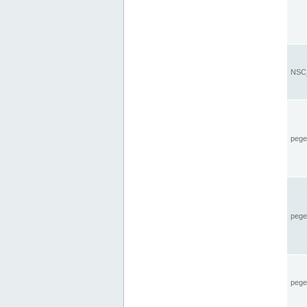
NSC_
pegel
pege
pegel