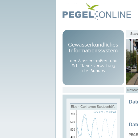
Start
Newsle
Dat
Elbe - Cuxhaven Steubenhöft
Dat
PEGEL