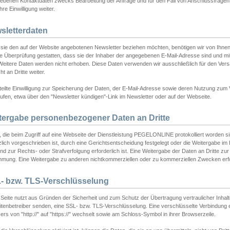
ebenen Kontaktdaten zwecks Bearbeitung der Anfrage und für den Fall von Anschlussfragen b
hre Einwilligung weiter.
sletterdaten
sie den auf der Website angebotenen Newsletter beziehen möchten, benötigen wir von Ihnen
ie Überprüfung gestatten, dass sie der Inhaber der angegebenen E-Mail-Adresse sind und m
 Weitere Daten werden nicht erhoben. Diese Daten verwenden wir ausschließlich für den Ver
cht an Dritte weiter.
teilte Einwilligung zur Speicherung der Daten, der E-Mail-Adresse sowie deren Nutzung zum
ufen, etwa über den "Newsletter kündigen"-Link im Newsletter oder auf der Webseite.
tergabe personenbezogener Daten an Dritte
 die beim Zugriff auf eine Webseite der Dienstleistung PEGELONLINE protokolliert worden sind
lich vorgeschrieben ist, durch eine Gerichtsentscheidung festgelegt oder die Weitergabe im Fa
d zur Rechts- oder Strafverfolgung erforderlich ist. Eine Weitergabe der Daten an Dritte zur 
mmung. Eine Weitergabe zu anderen nichtkommerziellen oder zu kommerziellen Zwecken erfol
- bzw. TLS-Verschlüsselung
Seite nutzt aus Gründen der Sicherheit und zum Schutz der Übertragung vertraulicher Inhalte
eitenbetreiber senden, eine SSL- bzw. TLS-Verschlüsselung. Eine verschlüsselte Verbindung 
rs von "http://" auf "https://" wechselt sowie am Schloss-Symbol in ihrer Browserzeile.