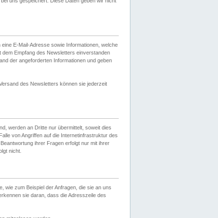
ei uns gespeichert. Diese Daten geben wir nicht
 eine E-Mail-Adresse sowie Informationen, welche
it dem Empfang des Newsletters einverstanden
sand der angeforderten Informationen und geben
 Versand des Newsletters können sie jederzeit
, werden an Dritte nur übermittelt, soweit dies
lle von Angriffen auf die Internetinfrastruktur des
Beantwortung ihrer Fragen erfolgt nur mit ihrer
gt nicht.
, wie zum Beispiel der Anfragen, die sie an uns
erkennen sie daran, dass die Adresszeile des